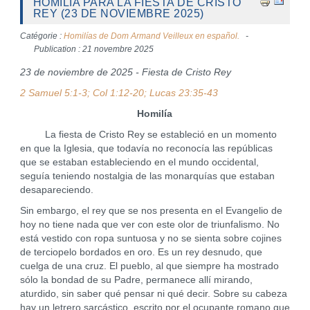
HOMILÍA PARA LA FIESTA DE CRISTO
REY (23 DE NOVIEMBRE 2025)
Catégorie :
Homilías de Dom Armand Veilleux en español.
Publication : 21 novembre 2025
23 de noviembre de 2025 - Fiesta de Cristo Rey
2 Samuel 5:1-3; Col 1:12-20; Lucas 23:35-43
Homilía
La fiesta de Cristo Rey se estableció en un momento
en que la Iglesia, que todavía no reconocía las repúblicas
que se estaban estableciendo en el mundo occidental,
seguía teniendo nostalgia de las monarquías que estaban
desapareciendo.
Sin embargo, el rey que se nos presenta en el Evangelio de
hoy no tiene nada que ver con este olor de triunfalismo. No
está vestido con ropa suntuosa y no se sienta sobre cojines
de terciopelo bordados en oro. Es un rey desnudo, que
cuelga de una cruz. El pueblo, al que siempre ha mostrado
sólo la bondad de su Padre, permanece allí mirando,
aturdido, sin saber qué pensar ni qué decir. Sobre su cabeza
hay un letrero sarcástico, escrito por el ocupante romano que