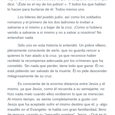
dice: "¡Éste es el rey de los judíos! ». Y todos los que hablan
lo hacen para burlarse de él. Todos menos uno.
Los líderes del pueblo judío, así como los soldados
romanos y el primero de los dos ladrones lo invitan a
salvarse a sí mismo y a bajar de la cruz. ¡Como si hubiera
venido a salvarse a sí mismo y no a salvar a nosotros! No
entendían nada.
Sólo uno en esta historia lo entendió. Un pobre villano,
plenamente consciente de serlo, que no guarda rencor a
quienes lo han atado a la cruz, ya que reconoce haber
recibido la recompensa adecuada por los crímenes que ha
cometido. Sin nada que perder, tiene todo que ganar. Él no
está pidiendo ser salvado de la muerte. Él no pide descender
milagrosamente de su cruz.
Es consciente de la enorme distancia entre Jesús y él
mismo, ya que Jesús, como él recuerda a su semejante, no
hizo nada malo cuando ellos recibieron lo que se merecían.
Al mismo tiempo, se siente completamente a gusto con
Jesús que ha aceptado sufrir el mismo destino que él, y -algo
inaudito en el Evangelio- le habla con gran familiaridad, lleno
de ternura, usando su "pequeño nombre", Jesús. ¿Qué es lo