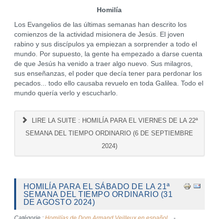
Homilía
Los Evangelios de las últimas semanas han descrito los
comienzos de la actividad misionera de Jesús. El joven
rabino y sus discípulos ya empiezan a sorprender a todo el
mundo. Por supuesto, la gente ha empezado a darse cuenta
de que Jesús ha venido a traer algo nuevo. Sus milagros,
sus enseñanzas, el poder que decía tener para perdonar los
pecados... todo ello causaba revuelo en toda Galilea. Todo el
mundo quería verlo y escucharlo.
LIRE LA SUITE : HOMILÍA PARA EL VIERNES DE LA 22ª
SEMANA DEL TIEMPO ORDINARIO (6 DE SEPTIEMBRE
2024)
HOMILÍA PARA EL SÁBADO DE LA 21ª
SEMANA DEL TIEMPO ORDINARIO (31
DE AGOSTO 2024)
Catégorie :
Homilías de Dom Armand Veilleux en español.