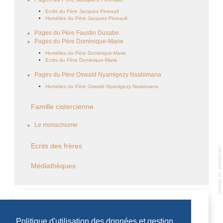
Ecrits du Père Jacques Pineault
Homélies du Père Jacques Pineault
Pages du Père Faustin Dusabe
Pages du Père Dominique-Marie
Homélies du Père Dominique-Marie
Ecrits du Père Dominique-Marie
Pages du Père Oswald Nyamigezy Nsabimana
Homélies du Père Oswald Nyamigezy Nsabimana
Famille cistercienne
Le monachisme
Ecrits des frères
Médiathèques
CALENDRIER DES ÉVÈNEMENTS
Politique d'utilisation des données et gestion