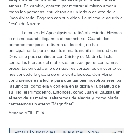
atrapados entre dos violencias se negaron a elegir entre
ambas. En cambio, optaron por mostrar el mismo amor a
todas las personas, estuvieran en un lado o en otro de la
línea divisoria. Pagaron con sus vidas. Lo mismo le ocurrió a
Jesús de Nazaret.
La mujer del Apocalipsis se retiró al desierto. Hicimos
lo mismo cuando llegamos al monasterio. Cuando los
primeros monjes se retiraron al desierto, no fue
principalmente para encontrar una tranquila intimidad con
Dios, sino para continuar con Cristo y su Madre la lucha
contra las fuerzas del mal: esas fuerzas que encontramos
presentes en cada uno de nuestros corazones en cuanto se
nos concede la gracia de una cierta lucidez. Con María,
continuemos esta lucha para que también nosotros seamos
"asumidos" como ella y con ella en la gloria y la beatitud de
su Hijo, el Primogénito. Entonces, como Juan el Bautista en
el seno de su madre, saltaremos de alegría y, como María,
cantaremos un eterno "Magnificat".
Armand VEILLEUX
HOMILÍA PARA EL LUNES DE LA 19ª