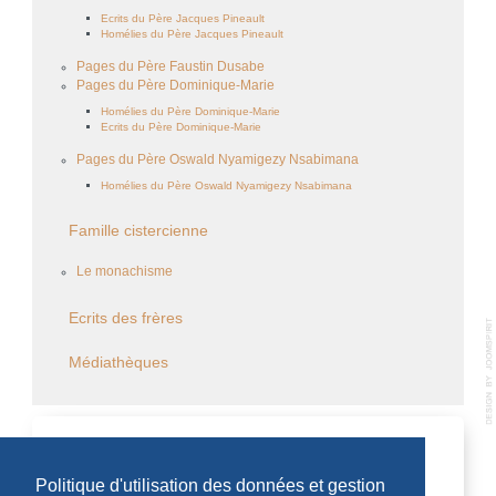
Ecrits du Père Jacques Pineault
Homélies du Père Jacques Pineault
Pages du Père Faustin Dusabe
Pages du Père Dominique-Marie
Homélies du Père Dominique-Marie
Ecrits du Père Dominique-Marie
Pages du Père Oswald Nyamigezy Nsabimana
Homélies du Père Oswald Nyamigezy Nsabimana
Famille cistercienne
Le monachisme
Ecrits des frères
Médiathèques
CALENDRIER DES ÉVÈNEMENTS
Politique d'utilisation des données et gestion
Aucun évènement