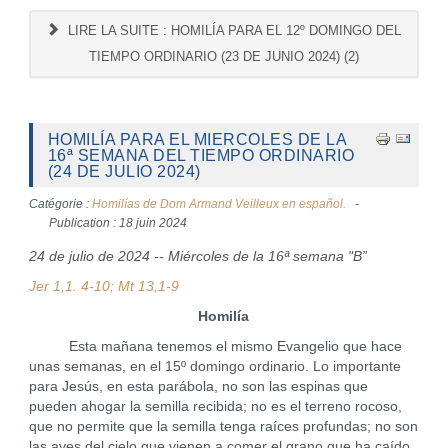
LIRE LA SUITE : HOMILÍA PARA EL 12º DOMINGO DEL
TIEMPO ORDINARIO (23 DE JUNIO 2024) (2)
HOMILÍA PARA EL MIERCOLES DE LA
16ª SEMANA DEL TIEMPO ORDINARIO
(24 DE JULIO 2024)
Catégorie :
Homilías de Dom Armand Veilleux en español.
Publication : 18 juin 2024
24 de julio de 2024 -- Miércoles de la 16ª semana "B”
Jer 1,1. 4-10; Mt 13,1-9
Homilía
Esta mañana tenemos el mismo Evangelio que hace
unas semanas, en el 15º domingo ordinario. Lo importante
para Jesús, en esta parábola, no son las espinas que
pueden ahogar la semilla recibida; no es el terreno rocoso,
que no permite que la semilla tenga raíces profundas; no son
las aves del cielo que vienen a comer el grano que ha caído