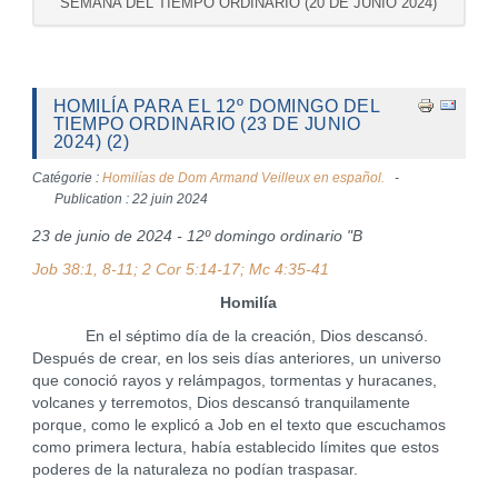
SEMANA DEL TIEMPO ORDINARIO (20 DE JUNIO 2024)
HOMILÍA PARA EL 12º DOMINGO DEL
TIEMPO ORDINARIO (23 DE JUNIO
2024) (2)
Catégorie :
Homilías de Dom Armand Veilleux en español.
Publication : 22 juin 2024
23 de junio de 2024 - 12º domingo ordinario "B
Job 38:1, 8-11; 2 Cor 5:14-17; Mc 4:35-41
Homilía
En el séptimo día de la creación, Dios descansó.
Después de crear, en los seis días anteriores, un universo
que conoció rayos y relámpagos, tormentas y huracanes,
volcanes y terremotos, Dios descansó tranquilamente
porque, como le explicó a Job en el texto que escuchamos
como primera lectura, había establecido límites que estos
poderes de la naturaleza no podían traspasar.