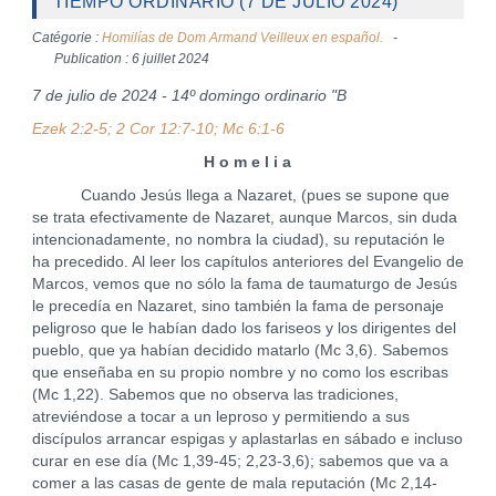
TIEMPO ORDINARIO (7 DE JULIO 2024)
Catégorie :
Homilías de Dom Armand Veilleux en español.
Publication : 6 juillet 2024
7 de julio de 2024 - 14º domingo ordinario "B
Ezek 2:2-5; 2 Cor 12:7-10; Mc 6:1-6
H o m e l i a
Cuando Jesús llega a Nazaret, (pues se supone que
se trata efectivamente de Nazaret, aunque Marcos, sin duda
intencionadamente, no nombra la ciudad), su reputación le
ha precedido. Al leer los capítulos anteriores del Evangelio de
Marcos, vemos que no sólo la fama de taumaturgo de Jesús
le precedía en Nazaret, sino también la fama de personaje
peligroso que le habían dado los fariseos y los dirigentes del
pueblo, que ya habían decidido matarlo (Mc 3,6). Sabemos
que enseñaba en su propio nombre y no como los escribas
(Mc 1,22). Sabemos que no observa las tradiciones,
atreviéndose a tocar a un leproso y permitiendo a sus
discípulos arrancar espigas y aplastarlas en sábado e incluso
curar en ese día (Mc 1,39-45; 2,23-3,6); sabemos que va a
comer a las casas de gente de mala reputación (Mc 2,14-