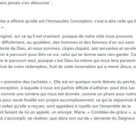
sans jamais s’en détourner ;
lise a affirmé qu’elle est l’Immaculée Conception, c’est-à-dire celle qui f
 ».
riginel, sur ce qu’il est vraiment, puisque de notre côté nous pouvons
difficilement, au quotidien, des hommes et des femmes d’un oui sans
lonté de Dieu, et nous sommes, clopin-clopant, ses servantes et servit
n à parcourir pour être ce oui, celui qui se donne sans rien garder. C
 le parcourir seul, puisque c’est Dieu lui-même qui nous fera parvenir
fruit de notre rédemption, fruit de cette incarnation qui a mené Jésus, 
, « première des rachetés ». Elle est en quelque sorte libérée du péché
ception, à laquelle il nous est parfois difficile d’adhérer, peut être lue 
 comme une lumière qui nous est donnée, comme un phare pour notre 
as pour seule finalité son propre accomplissement, ce qui la séparerait 
i celles qu’elle a reçues, sont appelées à rejaillir sur l’ensemble de la
oit faisant de lui un appelé, un envoyé. Marie, « Comblée-de-grâce », 
vait s’accomplir, se réaliser, que dans son oui de « servante du Seigneur 