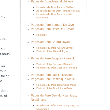
Pages de Dom Armand Veilleux
Homélies de Dom Armand Veilleux
Autres pages de Dom Armand veilleux
Homélies de Dom Armand veilleux
ut «
(Scourmont)
Pages de Père Bernard De Give
Pages du Père Omer De Ruyver
Homélies
eurs,
Pages du Père Gérard Joyau
e
Homélies du Père Gérard Joyau
 au
Ecrits du Père Gérard Joyau
et nous
Pages du Père Jacques Pineault
Ecrits du Père Jacques Pineault
, ou
Homélies du Père Jacques Pineault
tout
Pages du Père Faustin Dusabe
foi et
Pages du Père Dominique-Marie
de
Homélies du Père Dominique-Marie
Ecrits du Père Dominique-Marie
a donc
», et
Pages du Père Oswald Nyamigezy
Nsabimana
Homélies du Père Oswald Nyamigezy
Nsabimana