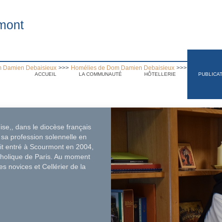
mont
 Damien Debaisieux
>>>
Homélies de Dom Damien Debaisieux
>>>
Homélie la 
ACCUEIL
LA COMMUNAUTÉ
HÔTELLERIE
PUBLICA
.
ise,, dans le diocèse français
sa profession solennelle en
tait entré à Scourmont en 2004,
atholique de Paris. Au moment
s novices et Cellérier de la