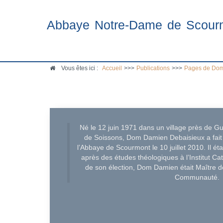
Abbaye Notre-Dame de Scour
Vous êtes ici :
Accueil
>>>
Publications
>>>
Pages de Dom
Né le 12 juin 1971 dans un village près de Gu
de Soissons, Dom Damien Debaisieux a fait 
l’Abbaye de Scourmont le 10 juillet 2010. Il é
après des études théologiques à l’Institut C
de son élection, Dom Damien était Maître de
Communauté.