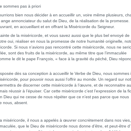
 ne sommes pas à priori
pourrions bien nous décider à en accueillir un, voire même plusieurs, c
 ange annonciateur du salut de Dieu, de la réalisation de la promesse. 
couvrant, en accueillant et en offrant la Miséricorde du Seigneur.
sainte de la miséricorde, et vous savez aussi que le plus bel envoyé de
otre oui, réaliser en nous la promesse de notre humanité originelle, not
éricorde. Si nous n’avions pas rencontré cette miséricorde, nous ne seri
ée, sont des fruits de la miséricorde, au même titre que l’immaculée
mme le dit le pape François, « face à la gravité du péché, Dieu répon
disposée dès sa conception à accueillir le Verbe de Dieu, nous sommes i
iséricorde, pour pouvoir nous aussi l’offrir au monde. Un regard sur no
permettra de discerner cette miséricorde à l’œuvre, et de reconnaitre au
 réussir à l’épuiser. Car cette miséricorde c’est l’expression de la fid
Un Dieu qui ne cesse de nous répéter que ce n’est pas parce que nous
de nous, absent.
la miséricorde, il nous a appelés à œuvrer concrètement dans nos vies
Immaculée, que le Dieu de miséricorde nous donne d’être, et peut-être d