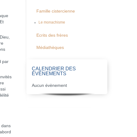
Famille cistercienne
haque
Et
Le monachisme
Ecrits des frères
 Dieu,
re
Médiathèques
ons
d par
CALENDRIER DES
ÉVÈNEMENTS
nvités
tre
Aucun évènement
ssi
élité
, dans
’abord