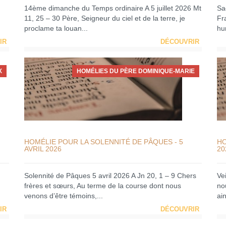
14ème dimanche du Temps ordinaire A 5 juillet 2026 Mt
Sa
11, 25 – 30 Père, Seigneur du ciel et de la terre, je
Fra
proclame ta louan...
hum
IR
DÉCOUVRIR
X
HOMÉLIES DU PÈRE DOMINIQUE-MARIE
HOMÉLIE POUR LA SOLENNITÉ DE PÂQUES - 5
HO
AVRIL 2026
20
Solennité de Pâques 5 avril 2026 A Jn 20, 1 – 9 Chers
Ve
frères et sœurs, Au terme de la course dont nous
no
venons d’être témoins,...
ain
IR
DÉCOUVRIR