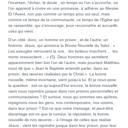
l’incertain, l’échec, le doute ; un temps où l’on s’accroche, où
l’on apprend à croire en une promesse, à adhérer au Messie.
Et l’Avent, non pas comme un temps pour soi seul, mais
comme ce temps de la communauté, ce temps de l’Eglise qui
se rassemble, qui s’encourage, pour reconnaître et accueillir
celui qui vient.
D’un côté, donc, un homme en prison ; et de l’autre, un
homme, Jésus, qui annonce la Bonne Nouvelle du Salut : «
Les aveugles retrouvent la vue... les boiteux marchent.… les
morts ressuscitent… » (5). Deux hommes qui semblent
apparemment bien loin l’un de l’autre, mais pourtant Matthieu
nous dit que « Jean le Baptiste entendit parler, dans sa
prison, des œuvres réalisées par le Christ ». La bonne
nouvelle, même incertaine, vient jusqu’à lui. Et je nous pose
la question : est-ce qu’aujourd’hui encore, la bonne nouvelle
vient nous rejoindre jusque dans nos prisons personnelles et
communautaires ? Et surtout, nous qui sommes ses apôtres,
rejoignons-nous les gens, nos contemporains, nos voisins,
dans leur prison ? Est-ce que notre message, et peut-être
davantage est-ce que la rumeur, la réputation, la bonne
nouvelle de nos œuvres – à l’image de celles que réalise
Jésus - vient les rejoindre jusque dans leur prison, pour leur