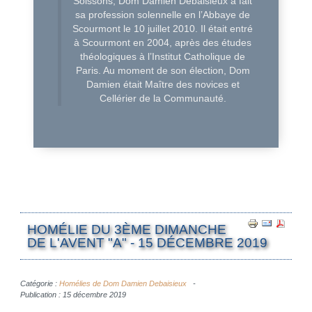
Soissons, Dom Damien Debaisieux a fait
sa profession solennelle en l’Abbaye de
Scourmont le 10 juillet 2010. Il était entré
à Scourmont en 2004, après des études
théologiques à l’Institut Catholique de
Paris. Au moment de son élection, Dom
Damien était Maître des novices et
Cellérier de la Communauté.
HOMÉLIE DU 3ÈME DIMANCHE
DE L'AVENT "A" - 15 DÉCEMBRE 2019
Catégorie :
Homélies de Dom Damien Debaisieux
Publication : 15 décembre 2019