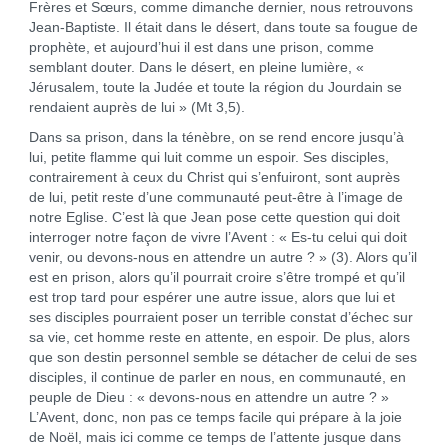
Frères et Sœurs, comme dimanche dernier, nous retrouvons
Jean-Baptiste. Il était dans le désert, dans toute sa fougue de
prophète, et aujourd’hui il est dans une prison, comme
semblant douter. Dans le désert, en pleine lumière, «
Jérusalem, toute la Judée et toute la région du Jourdain se
rendaient auprès de lui » (Mt 3,5).
Dans sa prison, dans la ténèbre, on se rend encore jusqu’à
lui, petite flamme qui luit comme un espoir. Ses disciples,
contrairement à ceux du Christ qui s’enfuiront, sont auprès
de lui, petit reste d’une communauté peut-être à l’image de
notre Eglise. C’est là que Jean pose cette question qui doit
interroger notre façon de vivre l’Avent : « Es-tu celui qui doit
venir, ou devons-nous en attendre un autre ? » (3). Alors qu’il
est en prison, alors qu’il pourrait croire s’être trompé et qu’il
est trop tard pour espérer une autre issue, alors que lui et
ses disciples pourraient poser un terrible constat d’échec sur
sa vie, cet homme reste en attente, en espoir. De plus, alors
que son destin personnel semble se détacher de celui de ses
disciples, il continue de parler en nous, en communauté, en
peuple de Dieu : « devons-nous en attendre un autre ? »
L’Avent, donc, non pas ce temps facile qui prépare à la joie
de Noël, mais ici comme ce temps de l’attente jusque dans