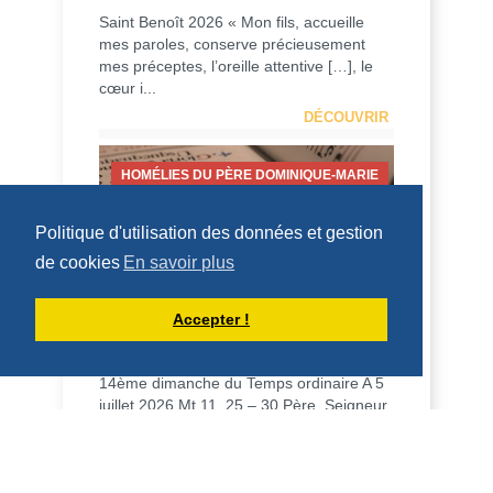
Saint Benoît 2026 « Mon fils, accueille
mes paroles, conserve précieusement
mes préceptes, l’oreille attentive […], le
cœur i...
DÉCOUVRIR
HOMÉLIES DU PÈRE DOMINIQUE-MARIE
Politique d'utilisation des données et gestion
de cookies
En savoir plus
HOMÉLIE POUR LE 14ÈME DIMANCHE
Accepter !
DU TEMPS ORDINAIRE - 5 JUILLET
2026
14ème dimanche du Temps ordinaire A 5
juillet 2026 Mt 11, 25 – 30 Père, Seigneur
du ciel et de la terre, je proclame ta
louan...
DÉCOUVRIR