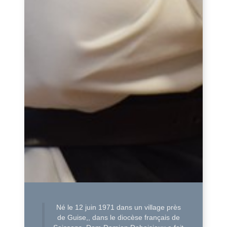
Né le 12 juin 1971 dans un village près
de Guise,, dans le diocèse français de