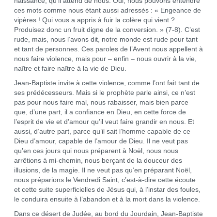
naissance, qu’il attend de nous. Oui, nous pouvons entendre
ces mots comme nous étant aussi adressés : « Engeance de
vipères ! Qui vous a appris à fuir la colère qui vient ?
Produisez donc un fruit digne de la conversion. » (7-8). C’est
rude, mais, nous l’avons dit, notre monde est rude pour tant
et tant de personnes. Ces paroles de l’Avent nous appellent à
nous faire violence, mais pour – enfin – nous ouvrir à la vie,
naître et faire naître à la vie de Dieu.
Jean-Baptiste invite à cette violence, comme l’ont fait tant de
ses prédécesseurs. Mais si le prophète parle ainsi, ce n’est
pas pour nous faire mal, nous rabaisser, mais bien parce
que, d’une part, il a confiance en Dieu, en cette force de
l’esprit de vie et d’amour qu’il veut faire grandir en nous. Et
aussi, d’autre part, parce qu’il sait l’homme capable de ce
Dieu d’amour, capable de l’amour de Dieu. Il ne veut pas
qu’en ces jours qui nous préparent à Noël, nous nous
arrêtions à mi-chemin, nous berçant de la douceur des
illusions, de la magie. Il ne veut pas qu’en préparant Noël,
nous préparions le Vendredi Saint, c’est-à-dire cette écoute
et cette suite superficielles de Jésus qui, à l’instar des foules,
le conduira ensuite à l’abandon et à la mort dans la violence.
Dans ce désert de Judée, au bord du Jourdain, Jean-Baptiste