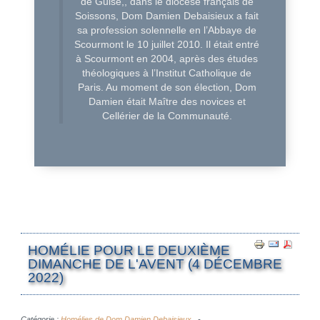
de Guise,, dans le diocèse français de
Soissons, Dom Damien Debaisieux a fait
sa profession solennelle en l’Abbaye de
Scourmont le 10 juillet 2010. Il était entré
à Scourmont en 2004, après des études
théologiques à l’Institut Catholique de
Paris. Au moment de son élection, Dom
Damien était Maître des novices et
Cellérier de la Communauté.
HOMÉLIE POUR LE DEUXIÈME
DIMANCHE DE L'AVENT (4 DÉCEMBRE
2022)
Catégorie :
Homélies de Dom Damien Debaisieux