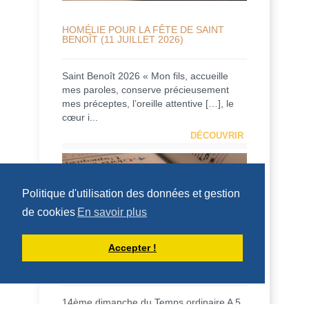
HOMÉLIE POUR LA FÊTE DE SAINT
BENOÎT (11 JUILLET 2026)
Saint Benoît 2026 « Mon fils, accueille
mes paroles, conserve précieusement
mes préceptes, l’oreille attentive […], le
cœur i...
DÉCOUVRIR
HOMÉLIES DU PÈRE DOMINIQUE-MARIE
Politique d'utilisation des données et gestion
de cookies
En savoir plus
Accepter !
HOMÉLIE POUR LE 14ÈME DIMANCHE
DU TEMPS ORDINAIRE - 5 JUILLET
2026
14ème dimanche du Temps ordinaire A 5