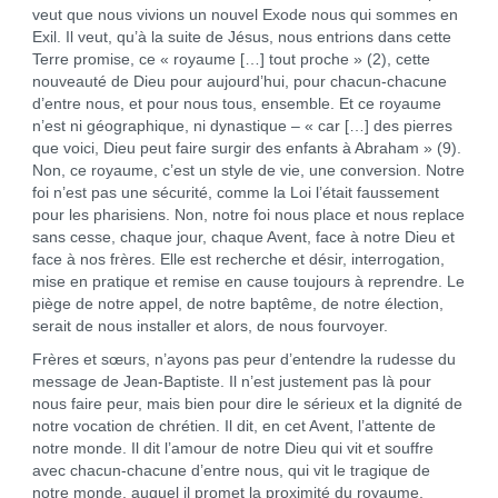
veut que nous vivions un nouvel Exode nous qui sommes en
Exil. Il veut, qu’à la suite de Jésus, nous entrions dans cette
Terre promise, ce « royaume […] tout proche » (2), cette
nouveauté de Dieu pour aujourd’hui, pour chacun-chacune
d’entre nous, et pour nous tous, ensemble. Et ce royaume
n’est ni géographique, ni dynastique – « car […] des pierres
que voici, Dieu peut faire surgir des enfants à Abraham » (9).
Non, ce royaume, c’est un style de vie, une conversion. Notre
foi n’est pas une sécurité, comme la Loi l’était faussement
pour les pharisiens. Non, notre foi nous place et nous replace
sans cesse, chaque jour, chaque Avent, face à notre Dieu et
face à nos frères. Elle est recherche et désir, interrogation,
mise en pratique et remise en cause toujours à reprendre. Le
piège de notre appel, de notre baptême, de notre élection,
serait de nous installer et alors, de nous fourvoyer.
Frères et sœurs, n’ayons pas peur d’entendre la rudesse du
message de Jean-Baptiste. Il n’est justement pas là pour
nous faire peur, mais bien pour dire le sérieux et la dignité de
notre vocation de chrétien. Il dit, en cet Avent, l’attente de
notre monde. Il dit l’amour de notre Dieu qui vit et souffre
avec chacun-chacune d’entre nous, qui vit le tragique de
notre monde, auquel il promet la proximité du royaume,