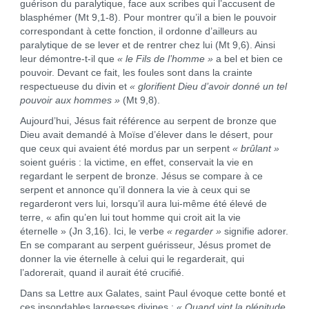
guérison du paralytique, face aux scribes qui l’accusent de
blasphémer (Mt 9,1-8). Pour montrer qu’il a bien le pouvoir
correspondant à cette fonction, il ordonne d’ailleurs au
paralytique de se lever et de rentrer chez lui (Mt 9,6). Ainsi
leur démontre-t-il que
« le Fils de l’homme »
a bel et bien ce
pouvoir. Devant ce fait, les foules sont dans la crainte
respectueuse du divin et
« glorifient Dieu d’avoir donné un tel
pouvoir aux hommes »
(Mt 9,8).
Aujourd’hui, Jésus fait référence au serpent de bronze que
Dieu avait demandé à Moïse d’élever dans le désert, pour
que ceux qui avaient été mordus par un serpent
« brûlant »
soient guéris : la victime, en effet, conservait la vie en
regardant le serpent de bronze. Jésus se compare à ce
serpent et annonce qu’il donnera la vie à ceux qui se
regarderont vers lui, lorsqu’il aura lui-même été élevé de
terre, « afin qu’en lui tout homme qui croit ait la vie
éternelle » (Jn 3,16). Ici, le verbe
« regarder »
signifie adorer.
En se comparant au serpent guérisseur, Jésus promet de
donner la vie éternelle à celui qui le regarderait, qui
l’adorerait, quand il aurait été crucifié.
Dans sa Lettre aux Galates, saint Paul évoque cette bonté et
ces insondables largesses divines :
« Quand vint la plénitude