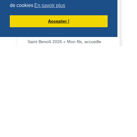
de cookies
En savoir plus
HOMÉLIE POUR LA FÊTE DE SAINT
Accepter !
BENOÎT (11 JUILLET 2026)
Saint Benoît 2026 « Mon fils, accueille
mes paroles, conserve précieusement
mes préceptes, l’oreille attentive […], le
cœur i...
DÉCOUVRIR
HOMÉLIES DU PÈRE DOMINIQUE-MARIE
HOMÉLIE POUR LE 14ÈME DIMANCHE
DU TEMPS ORDINAIRE - 5 JUILLET
2026