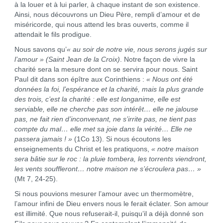
à la louer et à lui parler, à chaque instant de son existence.
Ainsi, nous découvrons un Dieu Père, rempli d’amour et de
miséricorde, qui nous attend les bras ouverts, comme il
attendait le fils prodigue.
Nous savons qu’
« au soir de notre vie, nous serons jugés sur
l’amour »
(Saint Jean de la Croix)
. Notre façon de vivre la
charité sera la mesure dont on se servira pour nous. Saint
Paul dit dans son épître aux Corinthiens :
« Nous ont été
données la foi, l’espérance et la charité, mais la plus grande
des trois, c’est la charité : elle est longanime, elle est
serviable, elle ne cherche pas son intérêt… elle ne jalouse
pas, ne fait rien d’inconvenant, ne s’irrite pas, ne tient pas
compte du mal… elle met sa joie dans la vérité… Elle ne
passera jamais ! »
(1Co 13). Si nous écoutons les
enseignements du Christ et les pratiquons,
« notre maison
sera bâtie sur le roc : la pluie tombera, les torrents viendront,
les vents souffleront… notre maison ne s’écroulera pas… »
(Mt 7, 24-25).
Si nous pouvions mesurer l’amour avec un thermomètre,
l’amour infini de Dieu envers nous le ferait éclater. Son amour
est illimité. Que nous refuserait-il, puisqu’il a déjà donné son