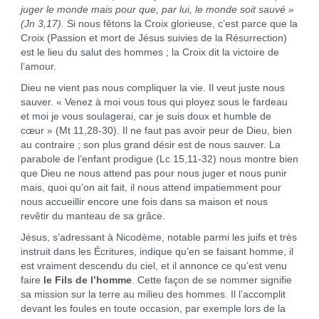
juger le monde mais pour que, par lui, le monde soit sauvé »
(Jn 3,17)
.
Si nous fêtons la Croix glorieuse, c’est parce que la
Croix (Passion et mort de Jésus suivies de la Résurrection)
est le lieu du salut des hommes ; la Croix dit la victoire de
l’amour.
Dieu ne vient pas nous compliquer la vie. Il veut juste nous
sauver. « Venez à moi vous tous qui ployez sous le fardeau
et moi je vous soulagerai, car je suis doux et humble de
cœur » (Mt 11,28-30). Il ne faut pas avoir peur de Dieu, bien
au contraire ; son plus grand désir est de nous sauver. La
parabole de l’enfant prodigue (Lc 15,11-32) nous montre bien
que Dieu ne nous attend pas pour nous juger et nous punir
mais, quoi qu’on ait fait, il nous attend impatiemment pour
nous accueillir encore une fois dans sa maison et nous
revêtir du manteau de sa grâce.
Jésus, s’adressant à Nicodème, notable parmi les juifs et très
instruit dans les Écritures, indique qu’en se faisant homme, il
est vraiment descendu du ciel, et il annonce ce qu’est venu
faire
le Fils de l’homme
. Cette façon de se nommer signifie
sa mission sur la terre au milieu des hommes. Il l’accomplit
devant les foules en toute occasion, par exemple lors de la