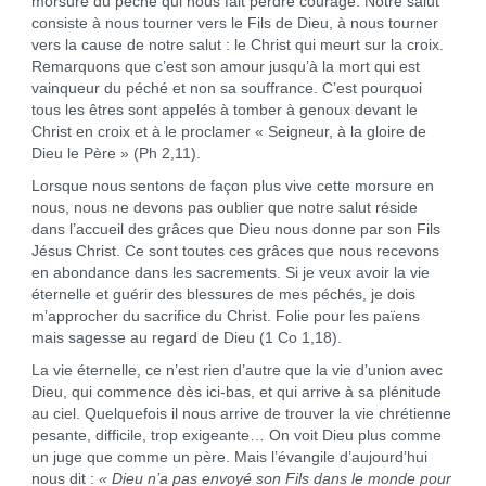
morsure du péché qui nous fait perdre courage. Notre salut
consiste à nous tourner vers le Fils de Dieu, à nous tourner
vers la cause de notre salut : le Christ qui meurt sur la croix.
Remarquons que c’est son amour jusqu’à la mort qui est
vainqueur du péché et non sa souffrance. C’est pourquoi
tous les êtres sont appelés à tomber à genoux devant le
Christ en croix et à le proclamer « Seigneur, à la gloire de
Dieu le Père » (Ph 2,11).
Lorsque nous sentons de façon plus vive cette morsure en
nous, nous ne devons pas oublier que notre salut réside
dans l’accueil des grâces que Dieu nous donne par son Fils
Jésus Christ. Ce sont toutes ces grâces que nous recevons
en abondance dans les sacrements. Si je veux avoir la vie
éternelle et guérir des blessures de mes péchés, je dois
m’approcher du sacrifice du Christ. Folie pour les païens
mais sagesse au regard de Dieu (1 Co 1,18).
La vie éternelle, ce n’est rien d’autre que la vie d’union avec
Dieu, qui commence dès ici-bas, et qui arrive à sa plénitude
au ciel. Quelquefois il nous arrive de trouver la vie chrétienne
pesante, difficile, trop exigeante… On voit Dieu plus comme
un juge que comme un père. Mais l’évangile d’aujourd’hui
nous dit :
« Dieu n’a pas envoyé son Fils dans le monde pour