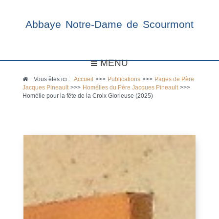
Abbaye Notre-Dame de Scourmont
MENU
Vous êtes ici :
Accueil
>>>
Publications
>>>
Pages de Père
Jacques Pineault
>>>
Homélies du Père Jacques Pineault
>>>
Homélie pour la fête de la Croix Glorieuse (2025)