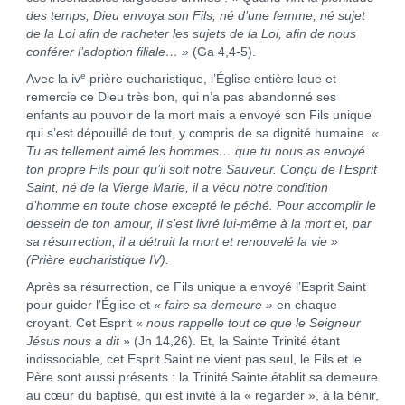
des temps, Dieu envoya son Fils, né d’une femme, né sujet
de la Loi afin de racheter les sujets de la Loi, afin de nous
conférer l’adoption filiale… »
(Ga 4,4-5).
e
Avec la iv
prière eucharistique, l’Église entière loue et
remercie ce Dieu très bon, qui n’a pas abandonné ses
enfants au pouvoir de la mort mais a envoyé son Fils unique
qui s’est dépouillé de tout, y compris de sa dignité humaine.
«
Tu as tellement aimé les hommes… que tu nous as envoyé
ton propre Fils pour qu’il soit notre Sauveur. Conçu de l’Esprit
Saint, né de la Vierge Marie, il a vécu notre condition
d’homme en toute chose excepté le péché. Pour accomplir le
dessein de ton amour, il s’est livré lui-même à la mort et, par
sa résurrection, il a détruit la mort et renouvelé la vie »
(Prière eucharistique IV)
.
Après sa résurrection, ce Fils unique a envoyé l’Esprit Saint
pour guider l’Église et
« faire sa demeure »
en chaque
croyant. Cet Esprit «
nous rappelle tout ce que le Seigneur
Jésus nous a dit »
(Jn 14,26). Et, la Sainte Trinité étant
indissociable, cet Esprit Saint ne vient pas seul, le Fils et le
Père sont aussi présents : la Trinité Sainte établit sa demeure
au cœur du baptisé, qui est invité à la « regarder », à la bénir,