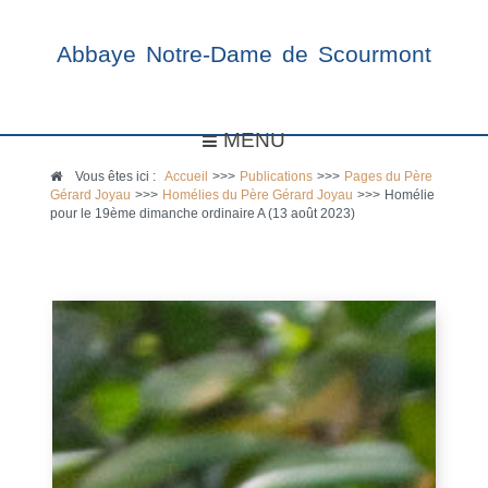
Abbaye Notre-Dame de Scourmont
MENU
Vous êtes ici :
Accueil
>>>
Publications
>>>
Pages du Père
Gérard Joyau
>>>
Homélies du Père Gérard Joyau
>>>
Homélie
pour le 19ème dimanche ordinaire A (13 août 2023)