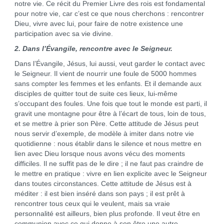
notre vie. Ce récit du Premier Livre des rois est fondamental
pour notre vie, car c’est ce que nous cherchons : rencontrer
Dieu, vivre avec lui, pour faire de notre existence une
participation avec sa vie divine.
2. Dans l’Évangile, rencontre avec le Seigneur.
Dans l’Évangile, Jésus, lui aussi, veut garder le contact avec
le Seigneur. Il vient de nourrir une foule de 5000 hommes
sans compter les femmes et les enfants. Et il demande aux
disciples de quitter tout de suite ces lieux, lui-même
s’occupant des foules. Une fois que tout le monde est parti, il
gravit une montagne pour être à l’écart de tous, loin de tous,
et se mettre à prier son Père. Cette attitude de Jésus peut
nous servir d’exemple, de modèle à imiter dans notre vie
quotidienne : nous établir dans le silence et nous mettre en
lien avec Dieu lorsque nous avons vécu des moments
difficiles. Il ne suffit pas de le dire ; il ne faut pas craindre de
le mettre en pratique : vivre en lien explicite avec le Seigneur
dans toutes circons­tances. Cette attitude de Jésus est à
méditer : il est bien inséré dans son pays ; il est prêt à
rencontrer tous ceux qui le veulent, mais sa vraie
personnalité est ailleurs, bien plus profonde. Il veut être en
communion avec ce qui donne à son être une autre