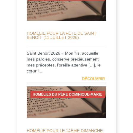
HOMÉLIE POUR LA FÊTE DE SAINT
BENOÎT (11 JUILLET 2026)
Saint Benoît 2026 « Mon fils, accueille
mes paroles, conserve précieusement
mes préceptes, l’oreille attentive […], le
cœur i...
DÉCOUVRIR
HOMÉLIES DU PÈRE DOMINIQUE-MARIE
HOMÉLIE POUR LE 14ÈME DIMANCHE