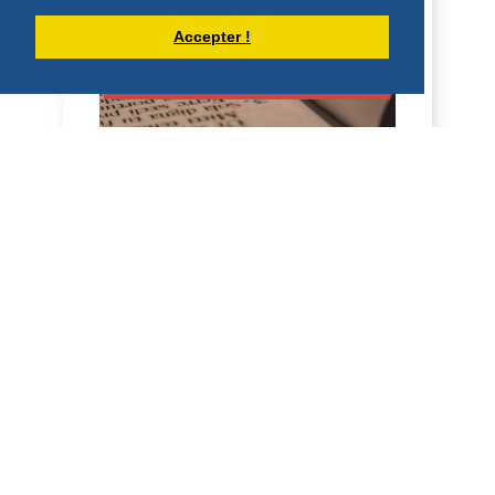
DÉCOUVRIR
Accepter !
HOMÉLIES DE DOM DAMIEN DEBAISIEUX
HOMÉLIE POUR LE 7ÈME DIMANCHE
DE PÂQUES (17 MAI 2026)
7e dimanche de Pâques A (Jn 17, 1b-11a)
Mai 2026 Homélie Frères et sœurs, dans
cet évangile, nous avons entendu Jésus
dire qu...
DÉCOUVRIR
HOMÉLIES DU PÈRE DOMINIQUE-MARIE