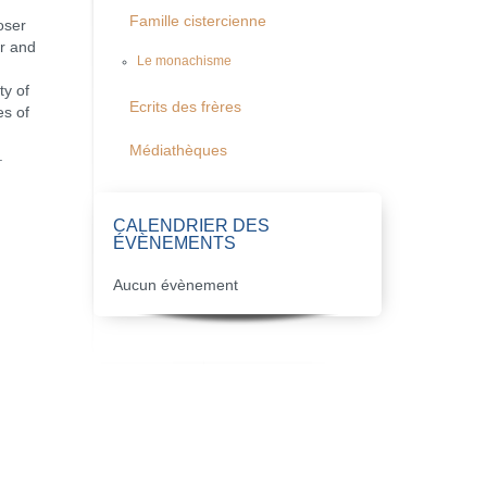
Famille cistercienne
oser
er and
Le monachisme
y
ty of
Ecrits des frères
es of
Médiathèques
.
CALENDRIER DES
ÉVÈNEMENTS
Aucun évènement