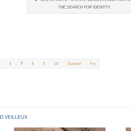
THE SEARCH FOR IDENTITY
5
6
7
8
9
10
Suivant
Fin
D VEILLEUX