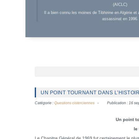
(AICLC)
Il a bien connu les moines de Tibhirine en Algérie et 
assassinat en 1996.
UN POINT TOURNANT DANS L’HISTOIR
Catégorie :
Questions cisterciennes
Publication : 16 s
Un point to
le
Le Chapitre Général de 1969 fut certainement le plus