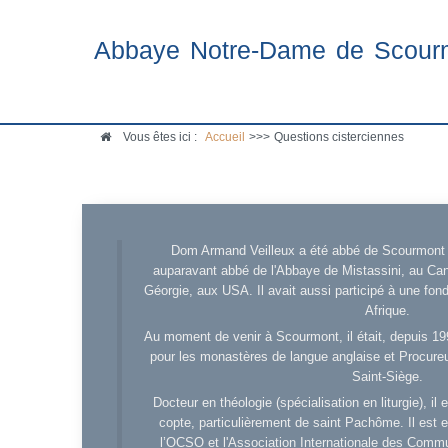
Abbaye Notre-Dame de Scour
Vous êtes ici :
Accueil
>>>
Questions cisterciennes
Dom Armand Veilleux a été abbé de Scourmont d
auparavant abbé de l'Abbaye de Mistassini, au Cana
Géorgie, aux USA. Il avait aussi participé à une fo
Afrique.
Au moment de venir à Scourmont, il était, depuis 19
pour les monastères de langue anglaise et Procureu
Saint-Siège.
Docteur en théologie (spécialisation en liturgie), i
copte, particulièrement de saint Pachôme. Il est en
l’OCSO et l'Association Internationale des Comm