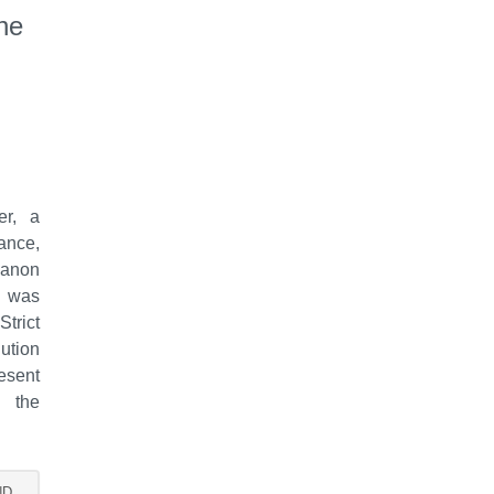
he
­
er, a
ance,
 Canon
e was
trict
­tion
esent
f the
ND