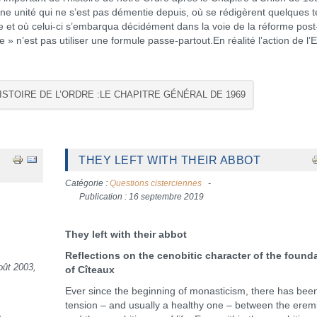
ne unité qui ne s’est pas démentie depuis, où se rédigèrent quelques t
dre et où celui-ci s’embarqua décidément dans la voie de la réforme post
 » n’est pas utiliser une formule passe-partout.En réalité l’action de l’E
HISTOIRE DE L’ORDRE :LE CHAPITRE GÉNÉRAL DE 1969
THEY LEFT WITH THEIR ABBOT
Catégorie :
Questions cisterciennes
Publication : 16 septembre 2019
They left with their abbot
n
Reflections on the cenobitic character of the found
oût 2003,
of Cîteaux
Ever since the beginning of monasticism, there has bee
tension – and usually a healthy one – between the eremi
a