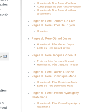
Homélies de Dom Armand Veilleux
extes
Autres pages de Dom Armand veilleux
-
Homélies de Dom Armand veilleux
(Scourmont)
sprit-
Pages de Père Bernard De Give
Pages du Père Omer De Ruyver
Homélies
Pages du Père Gérard Joyau
Homélies du Père Gérard Joyau
Ecrits du Père Gérard Joyau
Pages du Père Jacques Pineault
Ecrits du Père Jacques Pineault
Homélies du Père Jacques Pineault
Pages du Père Faustin Dusabe
Pages du Père Dominique-Marie
Homélies du Père Dominique-Marie
Ecrits du Père Dominique-Marie
ation
Pages du Père Oswald Nyamigezy
Nsabimana
n a
Homélies du Père Oswald Nyamigezy
Nsabimana
tical