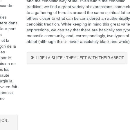
and the cenobitic way of life. Even within the cenobitic
seconde
tradition, we find a great variety of expressions, some cl
to a gathering of hermits around the same spiritual fath
ales
others closer to what can be considered an authenticall
tère dans
cenobitic tradition. While keeping in mind this great varie
leur part
expressions, we can say that there are basically two typ
s
monastic community, and, correspondingly, two types of
et la
abbot (although this is never absolutely black and white)
açon de la
des
par le
LIRE LA SUITE : THEY LEFT WITH THEIR ABBOT
ais on en
us les
nauté
rgie la
ve en fait
dans sa
une
ION :