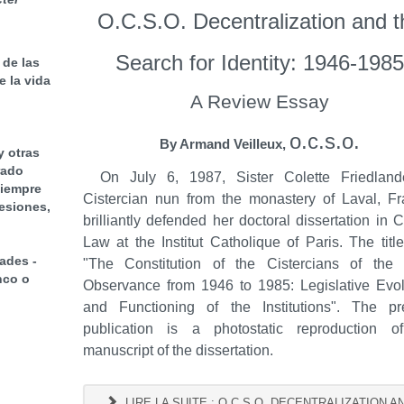
O.C.S.O. Decentralization
and t
Search for Identity: 1946-1985
 de las
e la vida
A Review Essay
o.c.s.o.
By Armand Veilleux,
y otras
rado
On July 6, 1987, Sister Colette Friedland
siempre
Cistercian nun from the monastery of Laval, Fr
esiones,
brilliantly defended her doctoral dissertation in
Law at the Institut Catholique of Paris. The titl
ades -
"The Constitution of the Cistercians of the S
nco o
Observance from 1946 to 1985: Legislative Evolu
and Functioning of the Institutions". The pr
publication is a photostatic reproduction o
manuscript of the dissertation.
LIRE LA SUITE : O.C.S.O. DECENTRALIZATION A