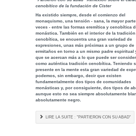
cenobítico de la fundación de Cister
Ha existido siempre, desde el comienzo del
monaquismo, una tensión - sana, la mayor parte
veces - entre las formas eremítica y cenobítica d
monástica. También en el interior de la tradición
cenobítica, se encuentra una gran variedad de
expresiones, unas más próximas a un grupo de
ermitaños en torno a un mismo padre espiritual 
que se acercan más a lo que puede ser conside
como auténtica tradición cenobítica. Teniendo 
presente en la mente esta gran variedad de expr
podemos, sin embargo, decir que existen
fundamentalmente dos tipos de comunidades
monásticas y, por consiguiente, dos tipos de ab
aunque esto no sea siempre absolutamente bla
absolutamente negro.
LIRE LA SUITE : "PARTIERON CON SU ABAD"