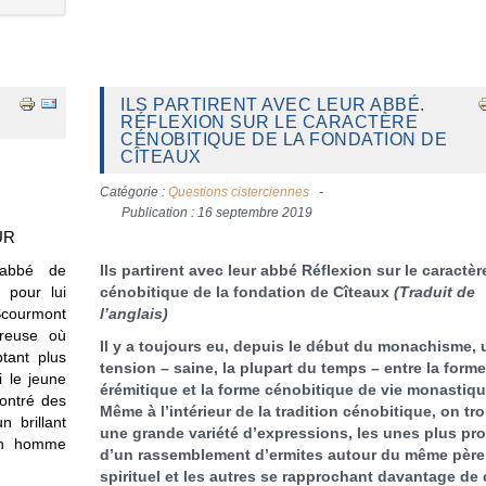
ILS PARTIRENT AVEC LEUR ABBÉ.
RÉFLEXION SUR LE CARACTÈRE
CÉNOBITIQUE DE LA FONDATION DE
CÎTEAUX
Catégorie :
Questions cisterciennes
Publication : 16 septembre 2019
UR
 abbé de
Ils partirent avec leur abbé
Réflexion sur le caractèr
 pour lui
cénobitique de la fondation de Cîteaux
(Traduit de
Scourmont
l’anglais)
breuse où
Il y a toujours eu, depuis le début du monachisme,
tant plus
tension – saine, la plupart du temps – entre la form
 le jeune
érémitique et la forme cénobitique de vie monastiqu
montré des
Même à l’intérieur de la tradition cénobitique, on tr
n brillant
une grande variété d’expressions, les unes plus pr
 un homme
d’un rassemblement d’ermites autour du même père
spirituel et les autres se rapprochant davantage de 