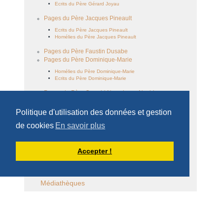
Ecrits du Père Gérard Joyau
Pages du Père Jacques Pineault
Ecrits du Père Jacques Pineault
Homélies du Père Jacques Pineault
Pages du Père Faustin Dusabe
Pages du Père Dominique-Marie
Homélies du Père Dominique-Marie
Ecrits du Père Dominique-Marie
Pages du Père Oswald Nyamigezy Nsabimana
Homélies du Père Oswald Nyamigezy Nsabimana
Politique d'utilisation des données et gestion
Famille cistercienne
de cookies
En savoir plus
Le monachisme
Accepter !
Ecrits des frères
Médiathèques