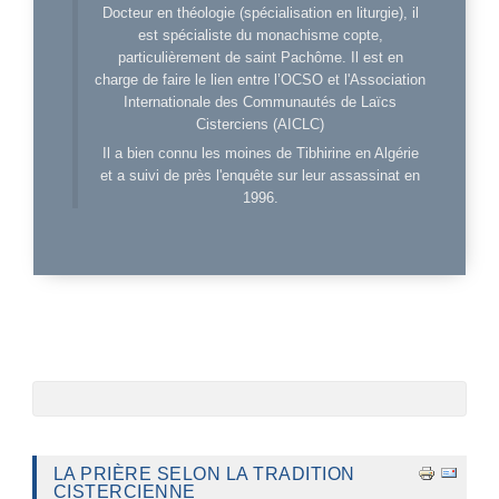
Docteur en théologie (spécialisation en liturgie), il
est spécialiste du monachisme copte,
particulièrement de saint Pachôme. Il est en
charge de faire le lien entre l’OCSO et l'Association
Internationale des Communautés de Laïcs
Cisterciens (AICLC)
Il a bien connu les moines de Tibhirine en Algérie
et a suivi de près l'enquête sur leur assassinat en
1996.
LA PRIÈRE SELON LA TRADITION
CISTERCIENNE