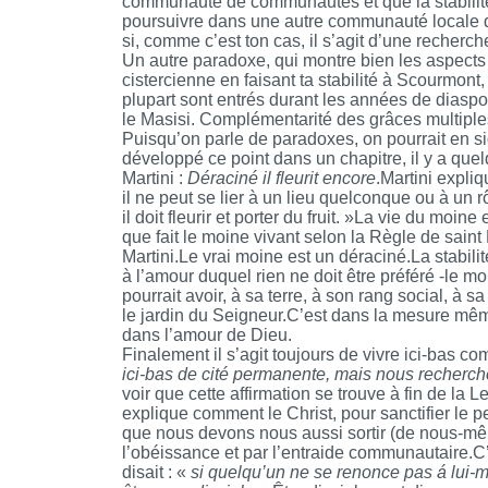
communauté de communautés et que la stabilité
poursuivre dans une autre communauté locale que
si, comme c’est ton cas, il s’agit d’une recherch
Un autre paradoxe, qui montre bien les aspects m
cistercienne en faisant ta stabilité à Scourmo
plupart sont entrés durant les années de diaspo
le Masisi. Complémentarité des grâces multiple
Puisqu’on parle de paradoxes, on pourrait en sig
développé ce point dans un chapitre, il y a q
Martini :
Déraciné il fleurit encore
.Martini expliq
il ne peut se lier à un lieu quelconque ou à un r
il doit fleurir et porter du fruit. »La vie du moi
que fait le moine vivant selon la Règle de saint
Martini.Le vrai moine est un déraciné.La stabil
à l’amour duquel rien ne doit être préféré -le m
pourrait avoir, à sa terre, à son rang social, à s
le jardin du Seigneur.C’est dans la mesure même 
dans l’amour de Dieu.
Finalement il s’agit toujours de vivre ici-bas 
ici-bas de cité permanente, mais nous rechercho
voir que cette affirmation se trouve à fin de la
explique comment le Christ, pour sanctifier le pe
que nous devons nous aussi sortir (de nous-même
l’obéissance et par l’entraide communautaire.C
disait : «
si quelqu’un ne se renonce pas á lui