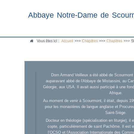
Abbaye Notre-Dame de Scour
Vous êtes ici :
Accueil
>>>
Chapitres
>>>
Chapitres
>>>
S
Dom Armand Veilleux a été abbé de Scourmont d
auparavant abbé de l'Abbaye de Mistassini, au Cana
Géorgie, aux USA. Il avait aussi participé à une fo
Afrique.
Au moment de venir à Scourmont, il était, depuis 19
pour les monastères de langue anglaise et Procureu
Saint-Siège.
Docteur en théologie (spécialisation en liturgie), i
copte, particulièrement de saint Pachôme. Il est en
l’OCSO et l'Association Internationale des Comm