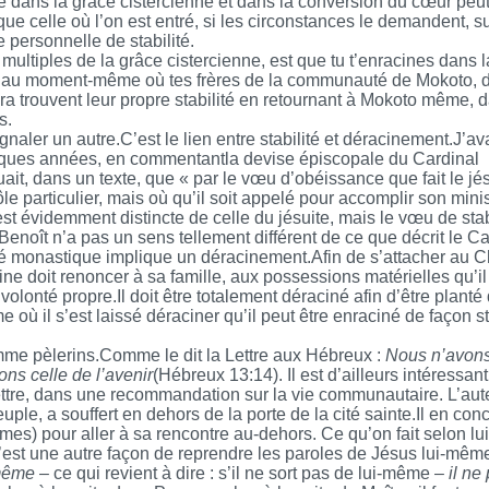
 dans la grâce cistercienne et dans la conversion du cœur peu
 celle où l’on est entré, si les circonstances le demandent, su
e personnelle de stabilité.
ultiples de la grâce cistercienne, est que tu t’enracines dans l
nt, au moment-même où tes frères de la communauté de Mokoto, d
ra trouvent leur propre stabilité en retournant à Mokoto même, 
s.
naler un autre.C’est le lien entre stabilité et déracinement.J’av
uelques années, en commentantla devise épiscopale du Cardinal
uait, dans un texte, que « par le vœu d’obéissance que fait le jés
ôle particulier, mais où qu’il soit appelé pour accomplir son mini
ne est évidemment distincte de celle du jésuite, mais le vœu de stab
 Benoît n’a pas un sens tellement différent de ce que décrit le Ca
ité monastique implique un déracinement.Afin de s’attacher au Ch
oine doit renoncer à sa famille, aux possessions matérielles qu’il
a volonté propre.Il doit être totalement déraciné afin d’être planté
où il s’est laissé déraciner qu’il peut être enraciné de façon s
comme pèlerins.Comme le dit la Lettre aux Hébreux :
Nous n’avon
ns celle de l’avenir
(Hébreux 13:14). Il est d’ailleurs intéressan
 Lettre, dans une recommandation sur la vie communautaire. L’aut
uple, a souffert en dehors de la porte de la cité sainte.Il en conc
s) pour aller à sa rencontre au-dehors. Ce qu’on fait selon lui
’est une autre façon de reprendre les paroles de Jésus lui-mêm
-même
– ce qui revient à dire : s’il ne sort pas de lui-même –
il ne