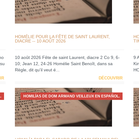
HOMÉLIE POUR LA FÊTE DE SAINT LAURENT,
HO
DIACRE -- 10 AOÛT 2026
TI
no
10 août 2026 Fête de saint Laurent, diacre 2 Co 9, 6-
9 
 su
10; Jean 12, 24-26 Homélie Saint Benoît, dans sa
Ki
Règle, dit qu'il veut é...
HO
IR
DÉCOUVRIR
.
HOMILÍAS DE DOM ARMAND VEILLEUX EN ESPAÑOL.