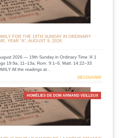
MILY FOR THE 19TH SUNDAY IN ORDINARY
ME, YEAR "A", AUGUST 9, 2026
August 2026 — 19th Sunday in Ordinary Time ‘A’ 1
ngs 19:9a, 11–13a; Rom. 9:1–5; Matt. 14:22–33
MILY All the readings at...
DÉCOUVRIR
HOMÉLIES DE DOM ARMAND VEILLEUX