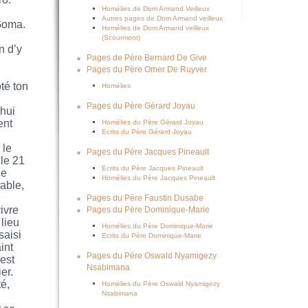
Homélies de Dom Armand Veilleux
Autres pages de Dom Armand veilleux
 Goma.
Homélies de Dom Armand veilleux
(Scourmont)
n d’y
Pages de Père Bernard De Give
Pages du Père Omer De Ruyver
té ton
Homélies
Pages du Père Gérard Joyau
’hui
ent
Homélies du Père Gérard Joyau
Ecrits du Père Gérard Joyau
 le
Pages du Père Jacques Pineault
 le 21
Ecrits du Père Jacques Pineault
de
Homélies du Père Jacques Pineault
table,
Pages du Père Faustin Dusabe
ivre
Pages du Père Dominique-Marie
lieu
Homélies du Père Dominique-Marie
saisi
Ecrits du Père Dominique-Marie
int
Pages du Père Oswald Nyamigezy
 est
Nsabimana
er.
té,
Homélies du Père Oswald Nyamigezy
Nsabimana