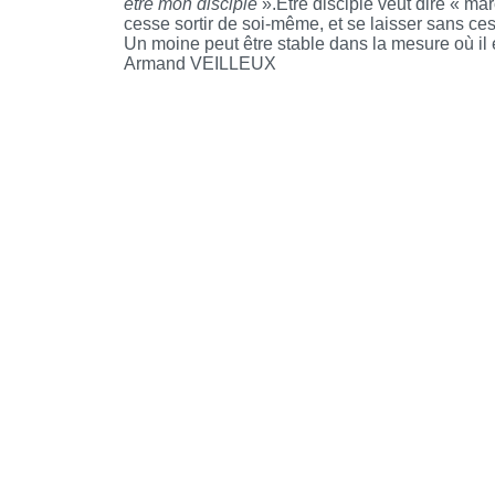
être mon disciple
».Être disciple veut dire « mar
cesse sortir de soi-même, et se laisser sans ces
Un moine peut être stable dans la mesure où il 
Armand VEILLEUX