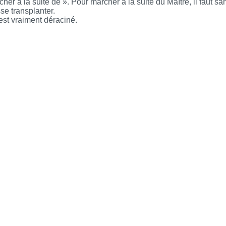
cher à la suite de ». Pour marcher à la suite du Maître, il faut sa
se transplanter.
est vraiment déraciné.