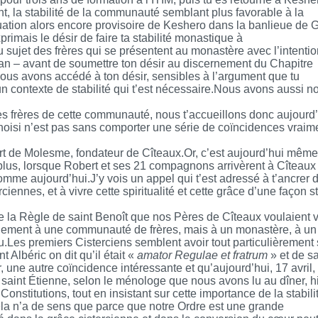
 la stabilité de la communauté semblant plus favorable à la
tuation alors encore provisoire de Keshero dans la banlieue de
rimais le désir de faire ta stabilité monastique à
 sujet des frères qui se présentent au monastère avec l’intentio
n an – avant de soumettre ton désir au discernement du Chapitre
s avons accédé à ton désir, sensibles à l’argument que tu
un contexte de stabilité qui t’est nécessaire.Nous avons aussi no
es frères de cette communauté, nous t’accueillons donc aujourd
choisi n’est pas sans comporter une série de coïncidences vraim
ert de Molesme, fondateur de Cîteaux.Or, c’est aujourd’hui même
plus, lorsque Robert et ses 21 compagnons arrivèrent à Cîteaux
me aujourd’hui.J’y vois un appel qui t’est adressé à t’ancrer 
rciennes, et à vivre cette spiritualité et cette grâce d’une façon s
de la Règle de saint Benoît que nos Pères de Cîteaux voulaient v
lement à une communauté de frères, mais à un monastère, à un 
Dieu.Les premiers Cisterciens semblent avoir tout particulièrement 
 Albéric on dit qu’il était «
amator Regulae et fratrum
» et de sa
, une autre coïncidence intéressante et qu’aujourd’hui, 17 avril,
 saint Étienne, selon le ménologe que nous avons lu au dîner, hi
nstitutions, tout en insistant sur cette importance de la stabili
ela n’a de sens que parce que notre Ordre est une grande