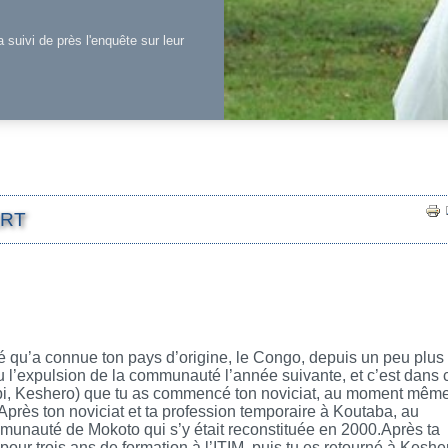
a suivi de près l'enquête sur leur
ERT
té qu’a connue ton pays d’origine, le Congo, depuis un peu plus
 l’expulsion de la communauté l’année suivante, et c’est dans 
mbi, Keshero) que tu as commencé ton noviciat, au moment mêm
près ton noviciat et ta profession temporaire à Koutaba, au
munauté de Mokoto qui s’y était reconstituée en 2000.Après ta
our trois ans de formation à l’ITIM, puis tu es retourné à Keshe