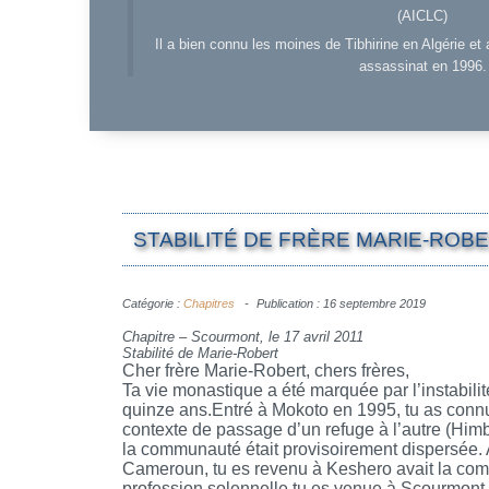
(AICLC)
Il a bien connu les moines de Tibhirine en Algérie et 
assassinat en 1996.
STABILITÉ DE FRÈRE MARIE-ROB
Catégorie :
Chapitres
Publication : 16 septembre 2019
Chapitre – Scourmont, le 17 avril 2011
Stabilité de Marie-Robert
Cher frère Marie-Robert, chers frères,
Ta vie monastique a été marquée par l’instabili
quinze ans.Entré à Mokoto en 1995, tu as connu
contexte de passage d’un refuge à l’autre (Hi
la communauté était provisoirement dispersée. A
Cameroun, tu es revenu à Keshero avait la com
profession solennelle tu es venue à Scourmont p