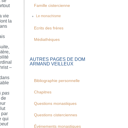
t se
rtout
Famille cistercienne
a vie
Le monachisme
ont la
dans
Ecrits des frères
ais
Médiathèques
uite,
stère,
ilité
AUTRES PAGES DE DOM
rdinal
ARMAND VEILLEUX
rist –
 dans
Bibliographie personnelle
table
Chapitres
s pas
t de
eur
Questions monastiques
lut
 par
Questions cisterciennes
e qui
 peut
Événements monastiques