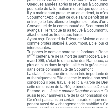
Quelques années après tu revenais à Scourmont,
poursuite de ta formation monastique que la si
Il y a maintenant presque un an et demi, tu m’exp
Scourmont.Appliquant ce que saint Benoît dit au
entrer, je te fais attendre longtemps – plus d’u
Conventuel de la communauté de Scourmont.Nou
avançais : le fait que tu as trouvé à Scourmont 
attachement au lieu et aux frères.
Ayant reçu l’accord du Prieur de Mokoto et de t
comme profès stabilié à Scourmont. Et le jour 
intéressantes.
Tu portes le nom de notre saint fondateur, Rob
ème
9
centenaire de la mort de saint Robert. De 
mars1098, c’était le dimanche des Rameaux, com
plus en plus dans la spiritualité et la grâce ciste
dans cette communauté de Scourmont.
La stabilité est une dimension très importante 
authentiquement.Elle attache le moine non seu
concret où il prie, travaille et lit la Parole de 
cette dimension de la Règle bénédictine.De saint
Étienne, qu’il était «
amator Regulae et loci
».Or
aussi le jour anniversaire de la canonisation de
Ce n’est pas sans un certain paradoxe que nos Co
parlent aussi de « changement de stabilité ».C