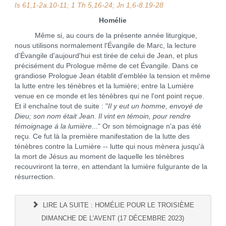
Is 61,1-2a.10-11; 1 Th 5,16-24; Jn 1,6-8.19-28
Homélie
Même si, au cours de la présente année liturgique,
nous utilisons normalement l'Évangile de Marc, la lecture
d'Évangile d'aujourd'hui est tirée de celui de Jean, et plus
précisément du Prologue même de cet Évangile. Dans ce
grandiose Prologue Jean établit d'emblée la tension et même
la lutte entre les ténèbres et la lumière; entre la Lumière
venue en ce monde et les ténèbres qui ne l'ont point reçue.
Et il enchaîne tout de suite : "
Il y eut un homme, envoyé de
Dieu; son nom était Jean. Il vint en témoin, pour rendre
témoignage á la lumière
..." Or son témoignage n'a pas été
reçu. Ce fut là la première manifestation de la lutte des
ténèbres contre la Lumière -- lutte qui nous mènera jusqu'à
la mort de Jésus au moment de laquelle les ténèbres
recouvriront la terre, en attendant la lumière fulgurante de la
résurrection.
LIRE LA SUITE : HOMÉLIE POUR LE TROISIÈME
DIMANCHE DE L'AVENT (17 DÉCEMBRE 2023)