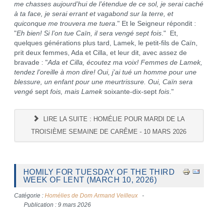
me chasses aujourd’hui de l’étendue de ce sol, je serai caché
à ta face, je serai errant et vagabond sur la terre, et
quiconque me trouvera me tuera
." Et le Seigneur répondit :
"
Eh bien! Si l’on tue Caïn, il sera vengé sept fois
." Et,
quelques générations plus tard, Lamek, le petit-fils de Caïn,
prit deux femmes, Ada et Cilla, et leur dit, avec assez de
bravade : "
Ada et Cilla, écoutez ma voix! Femmes de Lamek,
tendez l’oreille à mon dire! Oui, j’ai tué un homme pour une
blessure, un enfant pour une meurtrissure. Oui, Caïn sera
vengé
sept
fois, mais Lamek
soixante-dix-sept
fois
."
LIRE LA SUITE : HOMÉLIE POUR MARDI DE LA
TROISIÈME SEMAINE DE CARÊME - 10 MARS 2026
HOMILY FOR TUESDAY OF THE THIRD
WEEK OF LENT (MARCH 10, 2026)
Catégorie :
Homélies de Dom Armand Veilleux
Publication : 9 mars 2026