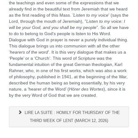
the teachings and even some of the expressions that we
already find in the beautiful text from Jeremiah that we heard
as the first reading of this Mass.
'Listen to my voice
' (says the
Lord, through the mouth of Jeremiah), "
Listen to my voice: I
will be your God, and you shall be my people
”. So all we have
to do to belong to God's people is listen to His Word.
Dialogue with God in prayer is never a purely individual thing.
This dialogue brings us into communion with all the other
‘
hearers of the word
’. It is this very dialogue that makes us a
‘People’ or a ‘Church’. This word of Scripture was the
fundamental intuition of the great German theologian, Karl
Rahner, who, in one of his first works, which was also a work
of philosophy, published in 1941, at the beginning of the War,
described the human being as being essentially, by his very
nature, a ‘hearer of the Word’ (
Hörer des Wortes
), since it is
by the very Word of God that we are created.
LIRE LA SUITE : HOMILY FOR THURSDAY OF THE
THIRD WEEK OF LENT (MARCH 12, 2026)