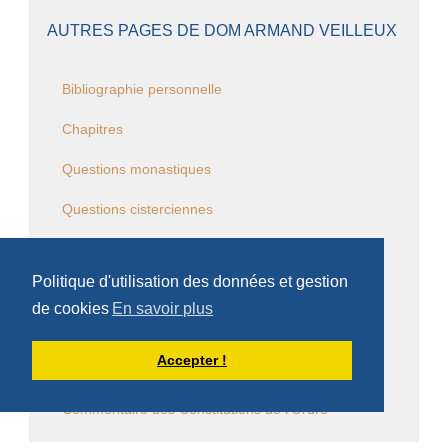
AUTRES PAGES DE DOM ARMAND VEILLEUX
Bibliographie personnelle
Chapitres
Questions monastiques
Questions cisterciennes
Événements monastiques
Politique d'utilisation des données et gestion
Écrits et conférences d'intérêt général
de cookies
En savoir plus
Vie religieuse en général
Accepter !
Commentaire de la Règle de saint Benoît
Commentaire des Constitutions de l'Ordre