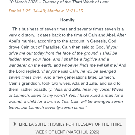
10 March 2026 – Tuesday of the Third Week of Lent
Daniel 3:25, 34–43; Matthew 18:21–35
Homily
This business of seven times and seventy times seven is a
very old story. It dates back to the time of Cain and Abel. After
Abel's murder, according to the account in Genesis, God
drove Cain out of Paradise. Cain then said to God, ‘
If you
drive me out today from the face of the ground, I shall be
hidden from your face, and I shall be a fugitive and a
wanderer on the earth, and whoever finds me will kill me
.’ And
the Lord replied, ‘
If anyone kills Cain, he will be avenged
seven times over
.’ And a few generations later, Lamech,
Cain's grandson, took two wives, Ada and Zilla, and said to
them, rather boastfully, "
Ada and Zilla, hear my voice! Wives
of Lamech, listen to my words! Yes, I have killed a man for a
wound, a child for a bruise. Yes, Cain will be avenged seven
times, but Lamech seventy-seven times
."
LIRE LA SUITE : HOMILY FOR TUESDAY OF THE THIRD
WEEK OF LENT (MARCH 10, 2026)