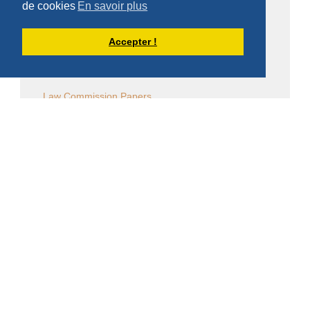
de cookies
En savoir plus
Commentaire des Constitutions de l'Ordre
Sessions diverses
Accepter !
Law Commission OCSO - Documents
Law Commission Papers
Bibliographie pachômienne
Réflexions à temps et à contre temps...
Chronique "Eh ben ma foi" dans L'Appel
Église en diaspora
CALENDRIER DES ÉVÈNEMENTS
Aucun évènement