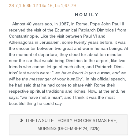
2S 7,1-5.8b-12.14a.16; Lc 1,67-79
H O M I L Y
Almost 40 years ago, in 1987, in Rome, Pope John Paul II
received the visit of the Ecumenical Patriarch Dimitrios I from
Constantinople. Like the visit between Paul VI and
Athenagoras in Jerusalem, some twenty years before, it was
the encounter between two great and warm human beings. At
the moment of departure, they stood for about ten minutes
near the car that would bring Dimitrios to the airport, like two
friends who cannot let go of each other, and Patriarch Dimi­
trios' last words were: "
we have found in you a
man
, and we
will be the messenger of your humility
". In his official speech,
he had said that he had come to share with Rome their
respective spiritual traditions and riches. Now, at the end, he
says: "we have met a
man
"; and I think it was the most
beautiful thing he could say.
LIRE LA SUITE : HOMILY FOR CHRISTMAS EVE,
MORNING (DECEMBER 24, 2025)