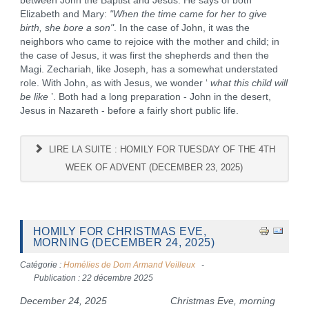
between John the Baptist and Jesus. He says of both
Elizabeth and Mary:
"When the time came for her to give
birth, she bore a son"
. In the case of John, it was the
neighbors who came to rejoice with the mother and child; in
the case of Jesus, it was first the shepherds and then the
Magi. Zechariah, like Joseph, has a somewhat understated
role. With John, as with Jesus, we wonder ‘
what this child will
be like
’. Both had a long preparation - John in the desert,
Jesus in Nazareth - before a fairly short public life.
LIRE LA SUITE : HOMILY FOR TUESDAY OF THE 4TH
WEEK OF ADVENT (DECEMBER 23, 2025)
HOMILY FOR CHRISTMAS EVE,
MORNING (DECEMBER 24, 2025)
Catégorie :
Homélies de Dom Armand Veilleux
Publication : 22 décembre 2025
December 24, 2025
Christmas Eve, morning