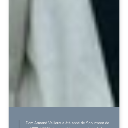
Dom Armand Veilleux a été abbé de Scourmont de