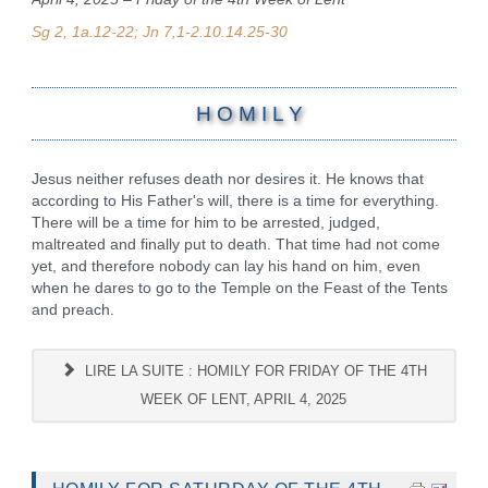
Sg 2, 1a.12-22; Jn 7,1-2.10.14.25-30
H O M I L Y
Jesus neither refuses death nor desires it. He knows that
according to His Father's will, there is a time for everything.
There will be a time for him to be arrested, judged,
maltreated and finally put to death. That time had not come
yet, and therefore nobody can lay his hand on him, even
when he dares to go to the Temple on the Feast of the Tents
and preach.
LIRE LA SUITE : HOMILY FOR FRIDAY OF THE 4TH
WEEK OF LENT, APRIL 4, 2025