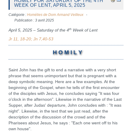
HOMILY FOR SATURDAY OF THE 4TH
WEEK OF LENT, APRIL 5, 2025
Catégorie :
Homélies de Dom Armand Veilleux
Publication : 3 avril 2025
th
April 5, 2025 – Saturday of the 4
Week of Lent
Jr 11, 18-20; Jn 7,40-53
H O M I L Y
Saint John has the gift to end a narrative with a very short
phrase that seems unimportant but that is pregnant with a
deep symbolic meaning. Here are a few examples. At the
beginning of the Gospel, when he tells of the first encounter
of the disciples with Jesus, he concludes saying "It was four
o'clock in the afternoon". Likewise in the narrative of the Last
Supper, after Judas' departure, John concludes with : "It was
night". Likewise, in the text that we just read, after the
description of the discussion of the crowd and of the
Pharisees about Jesus, he says : "Each one went off to his
own house".