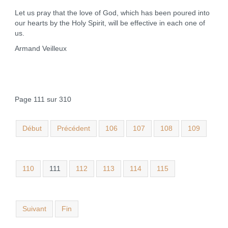
Let us pray that the love of God, which has been poured into
our hearts by the Holy Spirit, will be effective in each one of
us.
Armand Veilleux
Page 111 sur 310
Début
Précédent
106
107
108
109
110
111
112
113
114
115
Suivant
Fin