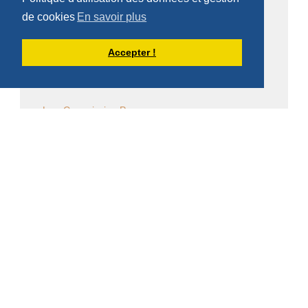
Commentaire de la Règle de saint Benoît
de cookies
En savoir plus
Commentaire des Constitutions de l'Ordre
Accepter !
Sessions diverses
Law Commission OCSO - Documents
Law Commission Papers
Bibliographie pachômienne
Réflexions à temps et à contre temps...
Chronique "Eh ben ma foi" dans L'Appel
Église en diaspora
CALENDRIER DES ÉVÈNEMENTS
Aucun évènement