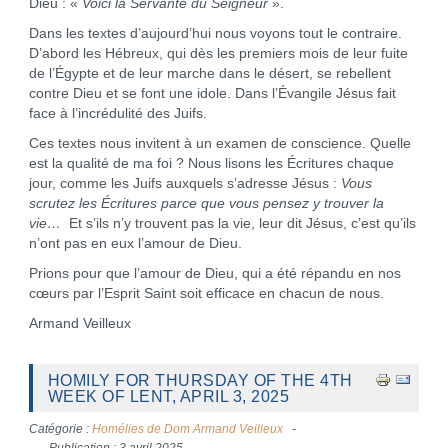
Dieu : «
Voici la Servante du Seigneur
».
Dans les textes d’aujourd’hui nous voyons tout le contraire.
D’abord les Hébreux, qui dès les premiers mois de leur fuite
de l’Égypte et de leur marche dans le désert, se rebellent
contre Dieu et se font une idole. Dans l’Évangile Jésus fait
face à l’incrédulité des Juifs.
Ces textes nous invitent à un examen de conscience. Quelle
est la qualité de ma foi ? Nous lisons les Écritures chaque
jour, comme les Juifs auxquels s’adresse Jésus :
Vous
scrutez les Écritures parce que vous pensez y trouver la
vie…
Et s’ils n’y trouvent pas la vie, leur dit Jésus, c’est qu’ils
n’ont pas en eux l’amour de Dieu.
Prions pour que l’amour de Dieu, qui a été répandu en nos
cœurs par l’Esprit Saint soit efficace en chacun de nous.
Armand Veilleux
HOMILY FOR THURSDAY OF THE 4TH
WEEK OF LENT, APRIL 3, 2025
Catégorie :
Homélies de Dom Armand Veilleux
Publication : 3 avril 2025