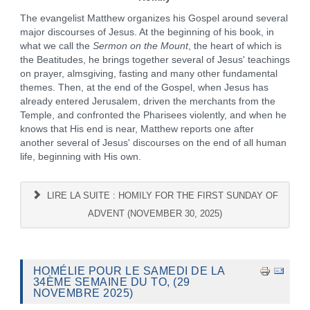
The evangelist Matthew organizes his Gospel around several
major discourses of Jesus. At the beginning of his book, in
what we call the
Sermon on the Mount
, the heart of which is
the Beatitudes, he brings together several of Jesus' teachings
on prayer, almsgiving, fasting and many other fundamental
themes. Then, at the end of the Gospel, when Jesus has
already entered Jerusalem, driven the merchants from the
Temple, and confronted the Pharisees violently, and when he
knows that His end is near, Matthew reports one after
another several of Jesus' discourses on the end of all human
life, beginning with His own.
LIRE LA SUITE : HOMILY FOR THE FIRST SUNDAY OF
ADVENT (NOVEMBER 30, 2025)
HOMÉLIE POUR LE SAMEDI DE LA
34ÈME SEMAINE DU TO, (29
NOVEMBRE 2025)