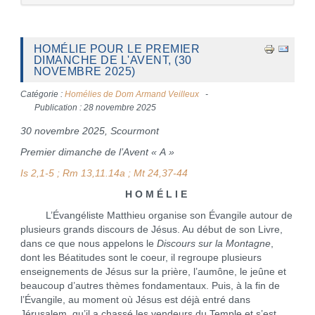
HOMÉLIE POUR LE PREMIER
DIMANCHE DE L'AVENT, (30
NOVEMBRE 2025)
Catégorie :
Homélies de Dom Armand Veilleux
Publication : 28 novembre 2025
30 novembre 2025, Scourmont
Premier dimanche de l’Avent « A »
Is 2,1-5 ; Rm 13,11.14a ; Mt 24,37-44
H O M É L I E
L’Évangéliste Matthieu organise son Évangile autour de
plusieurs grands discours de Jésus. Au début de son Livre,
dans ce que nous appelons le
Discours sur la Montagne
,
dont les Béatitudes sont le coeur, il regroupe plusieurs
enseignements de Jésus sur la prière, l’aumône, le jeûne et
beaucoup d’autres thèmes fondamentaux. Puis, à la fin de
l’Évangile, au moment où Jésus est déjà entré dans
Jérusalem, qu’il a chassé les vendeurs du Temple et s’est