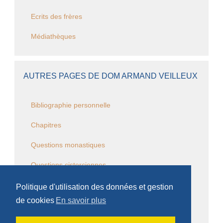
Ecrits des frères
Médiathèques
AUTRES PAGES DE DOM ARMAND VEILLEUX
Bibliographie personnelle
Chapitres
Questions monastiques
Questions cisterciennes
Événements monastiques
Politique d'utilisation des données et gestion
de cookies
En savoir plus
Écrits et conférences d'intérêt général