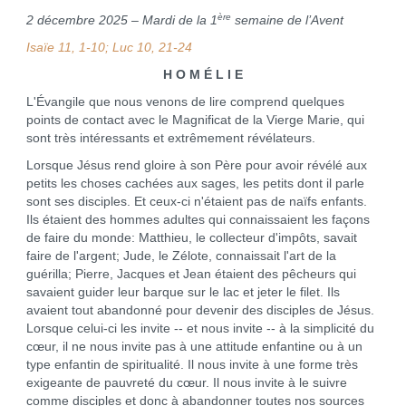
ère
2 décembre 2025 – Mardi de la 1
semaine de l’Avent
Isaïe 11, 1-10; Luc 10, 21-24
H O M É L I E
L'Évangile que nous venons de lire comprend quelques
points de contact avec le Magnificat de la Vierge Marie, qui
sont très intéressants et extrêmement révélateurs.
Lorsque Jésus rend gloire à son Père pour avoir révélé aux
petits les choses cachées aux sages, les petits dont il parle
sont ses disciples. Et ceux-ci n'étaient pas de naïfs enfants.
Ils étaient des hommes adultes qui connaissaient les façons
de faire du monde: Matthieu, le collecteur d'impôts, savait
faire de l'argent; Jude, le Zélote, connaissait l'art de la
guérilla; Pierre, Jacques et Jean étaient des pêcheurs qui
savaient guider leur barque sur le lac et jeter le filet. Ils
avaient tout abandonné pour devenir des disciples de Jésus.
Lorsque celui-ci les invite -- et nous invite -- à la simplicité du
cœur, il ne nous invite pas à une attitude enfantine ou à un
type enfantin de spiritualité. Il nous invite à une forme très
exigeante de pauvreté du cœur. Il nous invite à le suivre
comme disciples et donc à abandonner toutes nos sources