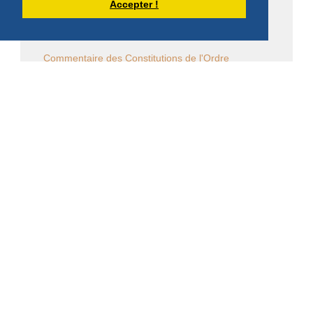
Vie religieuse en général
Accepter !
Commentaire de la Règle de saint Benoît
Commentaire des Constitutions de l'Ordre
Sessions diverses
Law Commission OCSO - Documents
Law Commission Papers
Bibliographie pachômienne
Réflexions à temps et à contre temps...
Chronique "Eh ben ma foi" dans L'Appel
Église en diaspora
CALENDRIER DES ÉVÈNEMENTS