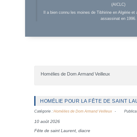
(AICLC)
Il a bien connu les moines de Tibhirine en Algérie et 
assassinat en 1996.
Homélies de Dom Armand Veilleux
HOMÉLIE POUR LA FÊTE DE SAINT LAU
Catégorie :
Homélies de Dom Armand Veilleux
Publica
10 août 2026
Fête de saint Laurent, diacre