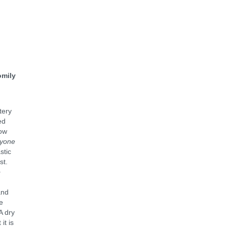
y
tery
ed
Now
nyone
stic
ist.
o
and
e
A dry
it is