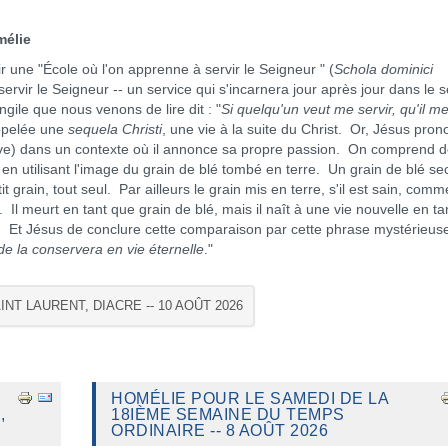
e
une "École où l'on apprenne à servir le Seigneur " (
Schola dominici
rvir le Seigneur -- un service qui s'incarnera jour après jour dans le s
ile que nous venons de lire dit : "
Si quelqu'un veut me servir, qu'il m
appelée une
sequela Christi
, une vie à la suite du Christ. Or, Jésus pro
ve) dans un contexte où il annonce sa propre passion. On comprend 
 en utilisant l'image du grain de blé tombé en terre. Un grain de blé se
 grain, tout seul. Par ailleurs le grain mis en terre, s'il est sain, com
. Il meurt en tant que grain de blé, mais il naît à une vie nouvelle en t
ns. Et Jésus de conclure cette comparaison par cette phrase mystérieuse
de la conservera en vie éternelle
."
INT LAURENT, DIACRE -- 10 AOÛT 2026
HOMÉLIE POUR LE SAMEDI DE LA
,
18IÈME SEMAINE DU TEMPS
ORDINAIRE -- 8 AOÛT 2026