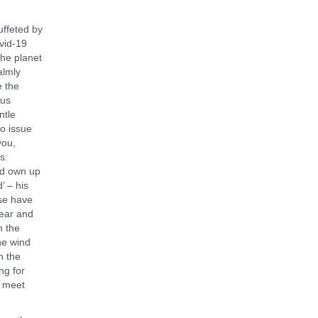
ffeted by
vid-19
the planet
almly
e the
 us
ntle
to issue
you,
s:
and own up
’ – his
ise have
fear and
n the
he wind
n the
ng for
o meet