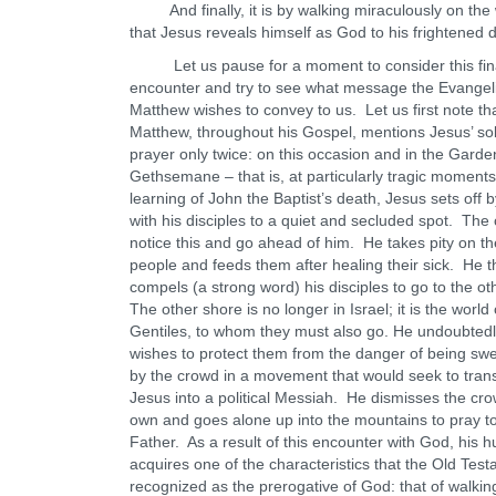
And finally, it is by walking miraculously on the
that Jesus reveals himself as God to his frightened d
Let us pause for a moment to consider this fin
encounter and try to see what message the Evangeli
Matthew wishes to convey to us. Let us first note th
Matthew, throughout his Gospel, mentions Jesus’ sol
prayer only twice: on this occasion and in the Garde
Gethsemane – that is, at particularly tragic moments
learning of John the Baptist’s death, Jesus sets off 
with his disciples to a quiet and secluded spot. The
notice this and go ahead of him. He takes pity on t
people and feeds them after healing their sick. He 
compels (a strong word) his disciples to go to the ot
The other shore is no longer in Israel; it is the world 
Gentiles, to whom they must also go. He undoubtedl
wishes to protect them from the danger of being sw
by the crowd in a movement that would seek to tran
Jesus into a political Messiah. He dismisses the cro
own and goes alone up into the mountains to pray to
Father. As a result of this encounter with God, his 
acquires one of the characteristics that the Old Tes
recognized as the prerogative of God: that of walkin