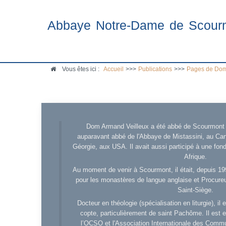
Abbaye Notre-Dame de Scour
Vous êtes ici :
Accueil
>>>
Publications
>>>
Pages de Dom
Dom Armand Veilleux a été abbé de Scourmont d
auparavant abbé de l'Abbaye de Mistassini, au Cana
Géorgie, aux USA. Il avait aussi participé à une fo
Afrique.
Au moment de venir à Scourmont, il était, depuis 19
pour les monastères de langue anglaise et Procureu
Saint-Siège.
Docteur en théologie (spécialisation en liturgie), i
copte, particulièrement de saint Pachôme. Il est en
l’OCSO et l'Association Internationale des Comm