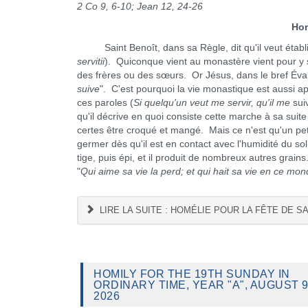
2 Co 9, 6-10; Jean 12, 24-26
Homéli
Saint Benoît, dans sa Règle, dit qu'il veut établir 
servitii
). Quiconque vient au monastère vient pour y se
des frères ou des sœurs. Or Jésus, dans le bref Évang
suive
". C'est pourquoi la vie monastique est aussi 
ces paroles (
Si quelqu'un veut me servir, qu'il me
sui
qu'il décrive en quoi consiste cette marche à sa suite
certes être croqué et mangé. Mais ce n'est qu'un petit
germer dès qu'il est en contact avec l'humidité du sol
tige, puis épi, et il produit de nombreux autres grai
"
Qui aime sa vie la perd; et qui hait sa vie en ce mon
LIRE LA SUITE : HOMÉLIE POUR LA FÊTE DE SA
HOMILY FOR THE 19TH SUNDAY IN
ORDINARY TIME, YEAR "A", AUGUST 9
2026