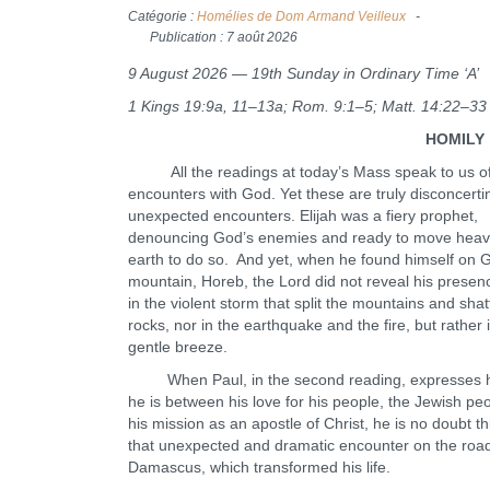
Catégorie :
Homélies de Dom Armand Veilleux
Publication : 7 août 2026
9 August 2026 — 19th Sunday in Ordinary Time ‘A’
1 Kings 19:9a, 11–13a; Rom. 9:1–5; Matt. 14:22–33
HOMILY
All the readings at today’s Mass speak to us o
encounters with God. Yet these are truly disconcert
unexpected encounters. Elijah was a fiery prophet,
denouncing God’s enemies and ready to move hea
earth to do so. And yet, when he found himself on 
mountain, Horeb, the Lord did not reveal his presen
in the violent storm that split the mountains and sha
rocks, nor in the earthquake and the fire, but rather 
gentle breeze.
When Paul, in the second reading, expresses h
he is between his love for his people, the Jewish pe
his mission as an apostle of Christ, he is no doubt th
that unexpected and dramatic encounter on the road
Damascus, which transformed his life.