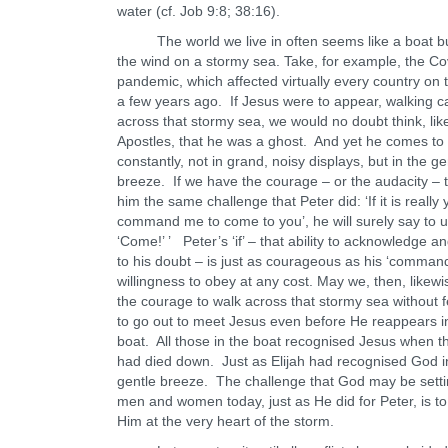
water (cf. Job 9:8; 38:16).
The world we live in often seems like a boat bu
the wind on a stormy sea. Take, for example, the Co
pandemic, which affected virtually every country on 
a few years ago. If Jesus were to appear, walking c
across that stormy sea, we would no doubt think, lik
Apostles, that he was a ghost. And yet he comes to
constantly, not in grand, noisy displays, but in the ge
breeze. If we have the courage – or the audacity – 
him the same challenge that Peter did: ‘If it is really 
command me to come to you’, he will surely say to u
‘Come!’ ’ Peter’s ‘if’ – that ability to acknowledge 
to his doubt – is just as courageous as his ‘command
willingness to obey at any cost. May we, then, likew
the courage to walk across that stormy sea without 
to go out to meet Jesus even before He reappears i
boat. All those in the boat recognised Jesus when t
had died down. Just as Elijah had recognised God i
gentle breeze. The challenge that God may be setti
men and women today, just as He did for Peter, is t
Him at the very heart of the storm.