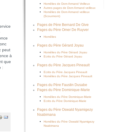
Homélies de Dom Armand Veilleux
Autres pages de Dom Armand veilleux
Homélies de Dom Armand veilleux
(Scourmont)
Pages de Père Bernard De Give
ervice
Pages du Père Omer De Ruyver
e
Homélies
nonce
donc
Pages du Père Gérard Joyau
c peut
Homélies du Père Gérard Joyau
mence à
Ecrits du Père Gérard Joyau
ant que
Pages du Père Jacques Pineault
 :
Ecrits du Père Jacques Pineault
Homélies du Père Jacques Pineault
Pages du Père Faustin Dusabe
Pages du Père Dominique-Marie
Homélies du Père Dominique-Marie
Ecrits du Père Dominique-Marie
Pages du Père Oswald Nyamigezy
Nsabimana
Homélies du Père Oswald Nyamigezy
Nsabimana