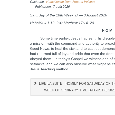
Catégorie :
Homélies de Dom Armand Veilleux
Publication : 7 août 2026
Saturday of the 18th Week ‘B’ — 8 August 2026
Habakkuk 1:12–2:4; Matthew 17:14–20
H O M I L 
Some time earlier, Jesus had sent His disciple
a mission, with the command and authority to preac
Good News, to heal the sick and to cast out demon
had returned full of joy and pride that even the dem
obeyed them. In today’s Gospel we witness one of the
setbacks, and we can also observe what might be ca
Jesus’ teaching method.
LIRE LA SUITE : HOMILY FOR SATURDAY OF T
WEEK OF ORDINARY TIME (AUGUST 8, 2026