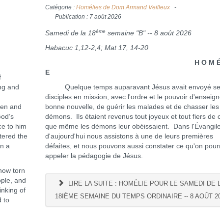
Catégorie :
Homélies de Dom Armand Veilleux
Publication : 7 août 2026
ème
Samedi de la 18
semaine "B" -- 8 août 2026
Habacuc 1,12-2,4; Mat 17, 14-20
H O M É L 
E
f
ing and
Quelque temps auparavant Jésus avait envoyé s
disciples en mission, avec l'ordre et le pouvoir d'enseign
ven and
bonne nouvelle, de guérir les malades et de chasser les
God’s
démons. Ils étaient revenus tout joyeux et tout fiers de 
ce to him
que même les démons leur obéissaient. Dans l'Évangil
ttered the
d'aujourd'hui nous assistons à une de leurs premières
in a
défaites, et nous pouvons aussi constater ce qu'on pourr
appeler la pédagogie de Jésus.
ow torn
ople, and
LIRE LA SUITE : HOMÉLIE POUR LE SAMEDI DE 
inking of
18IÈME SEMAINE DU TEMPS ORDINAIRE -- 8 AOÛT 2
 to