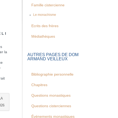
Famille cistercienne
Le monachisme
Ecrits des frères
I
Médiathèques
es
er la
AUTRES PAGES DE DOM
ARMAND VEILLEUX
ce
e
Bibliographie personnelle
ait
Chapitres
Questions monastiques
LA
026
Questions cisterciennes
Événements monastiques