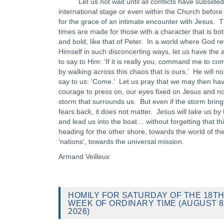
Let us not wait until all conflicts have subsided
international stage or even within the Church before
for the grace of an intimate encounter with Jesus. 
times are made for those with a character that is bo
and bold, like that of Peter. In a world where God r
Himself in such disconcerting ways, let us have the 
to say to Him: ‘If it is really you, command me to co
by walking across this chaos that is ours.’ He will n
say to us: ‘Come.’ Let us pray that we may then ha
courage to press on, our eyes fixed on Jesus and no
storm that surrounds us. But even if the storm bring
fears back, it does not matter. Jesus will take us by
and lead us into the boat… without forgetting that thi
heading for the other shore, towards the world of th
‘nations’, towards the universal mission.
Armand Veilleux
HOMILY FOR SATURDAY OF THE 18T
WEEK OF ORDINARY TIME (AUGUST 8
2026)