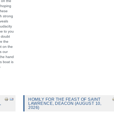
 on the
 hoping
These
th strong
eveals
audacity
me to you
o doubt
ve the
t on the
s our
 the hand
s boat is
e
H
HOMILY FOR THE FEAST OF SAINT
,
LAWRENCE, DEACON (AUGUST 10,
2026)