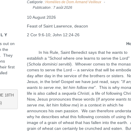
Catégorie :
Homélies de Dom Armand Veilleux
Publication : 7 août 2026
10 August 2026
Feast of Saint Lawrence, deacon
Y
2 Cor 9:6-10; John 12:24-26
s out on
Homil
h the
In his Rule, Saint Benedict says that he wants to
s. They
establish a "School where one learns to serve the Lord"
ons
(
Schola dominici servitii
). Whoever comes to the monas
ir first
comes to serve the Lord -- a service that will be embodi
lled
day after day in the service of the brothers or sisters. 
Jesus, in the brief Gospel we have just read, says: "
If a
wants to serve me, let him follow me
". This is why mona
life is also called a
sequela Christi
, a life of following Chr
HE 18TH
Now, Jesus pronounces these words (
If anyone wants t
)
serve me, let him follow me
) in a context in which he
announces his own passion. We can therefore underst
why he describes what this following consists of using th
image of a grain of wheat that has fallen into the earth. 
grain of wheat can certainly be crunched and eaten. But 