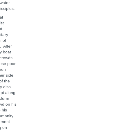
 water
isciples.
al
st
at
itary
n of
. After
by boat
 crowds
hese poor
then
her side.
of the
y also
ept along
sform
wd on his
 his
humanity
tament
g on