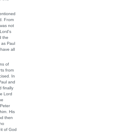
entioned
ad. From
 was not
 Lord's
d the
 as Paul
have all
ns of
rts from
ised. In
Paul and
 finally
he Lord
me
 Peter
 him. His
nd then
who
it of God