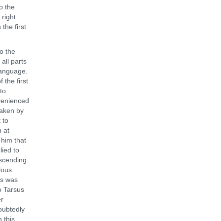
o the
 right
the first
o the
all parts
language.
 the first
to
venienced
aken by
 to
 at
 him that
lied to
scending.
lous
as was
o Tarsus
er
oubtedly
 this