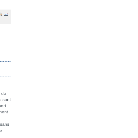
 de
s sont
ort.
ément
 sans
e
e