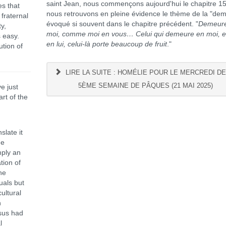
saint Jean, nous commençons aujourd'hui le chapitre 15
es that
nous retrouvons en pleine évidence le thème de la "de
fraternal
évoqué si souvent dans le chapitre précédent. "
Demeure
y,
moi, comme moi en vous… Celui qui demeure en moi, e
s easy.
en lui, celui-là porte beaucoup de fruit
."
ution of
LIRE LA SUITE : HOMÉLIE POUR LE MERCREDI DE
5ÈME SEMAINE DE PÂQUES (21 MAI 2025)
e just
art of the
late it
he
imply an
tion of
he
uals but
ultural
n
esus had
l