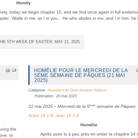
Homily
y, today we begin chapter 15, and we find once again in full evidenc
pter. ‘Abide in me, as I in you... He who abides in me, and I in him, he
HE 5TH WEEK OF EASTER, MAY 21, 2025
HOMÉLIE POUR LE MERCREDI DE LA
5ÈME SEMAINE DE PÂQUES (21 MAI
2025)
Catégorie :
Homélies de Dom Armand Veilleux
Publication : 20 mai 2025
ème
21 mai 2025 – Mercredi de la 5
semaine de Pâques
Actes 15:1-6; Jean 15:1-8
Homélie
ring the
Après avoir lu à peu près en entier le chapitre 14 
ove. In