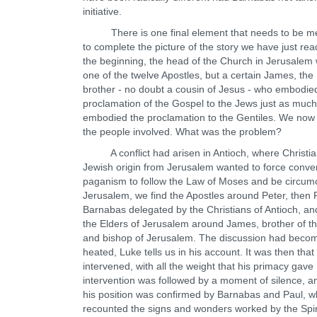
initiative.
There is one final element that needs to be m
to complete the picture of the story we have just re
the beginning, the head of the Church in Jerusalem
one of the twelve Apostles, but a certain James, the
brother - no doubt a cousin of Jesus - who embodie
proclamation of the Gospel to the Jews just as much
embodied the proclamation to the Gentiles. We now 
the people involved. What was the problem?
A conflict had arisen in Antioch, where Christia
Jewish origin from Jerusalem wanted to force conve
paganism to follow the Law of Moses and be circumc
Jerusalem, we find the Apostles around Peter, then 
Barnabas delegated by the Christians of Antioch, and
the Elders of Jerusalem around James, brother of t
and bishop of Jerusalem. The discussion had beco
heated, Luke tells us in his account. It was then that
intervened, with all the weight that his primacy gave
intervention was followed by a moment of silence, a
his position was confirmed by Barnabas and Paul, 
recounted the signs and wonders worked by the Spir