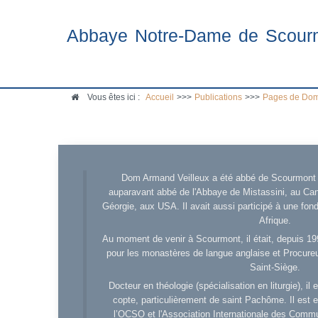
Abbaye Notre-Dame de Scour
Vous êtes ici :
Accueil
>>>
Publications
>>>
Pages de Dom
Dom Armand Veilleux a été abbé de Scourmont d
auparavant abbé de l'Abbaye de Mistassini, au Cana
Géorgie, aux USA. Il avait aussi participé à une fo
Afrique.
Au moment de venir à Scourmont, il était, depuis 19
pour les monastères de langue anglaise et Procureu
Saint-Siège.
Docteur en théologie (spécialisation en liturgie), i
copte, particulièrement de saint Pachôme. Il est en
l’OCSO et l'Association Internationale des Comm