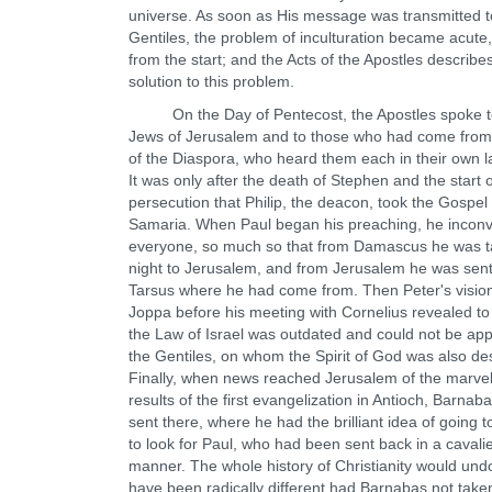
universe. As soon as His message was transmitted t
Gentiles, the problem of inculturation became acute,
from the start; and the Acts of the Apostles describes 
solution to this problem.
On the Day of Pentecost, the Apostles spoke t
Jews of Jerusalem and to those who had come from 
of the Diaspora, who heard them each in their own 
It was only after the death of Stephen and the start of
persecution that Philip, the deacon, took the Gospel 
Samaria. When Paul began his preaching, he incon
everyone, so much so that from Damascus he was t
night to Jerusalem, and from Jerusalem he was sent
Tarsus where he had come from. Then Peter's vision
Joppa before his meeting with Cornelius revealed to
the Law of Israel was outdated and could not be app
the Gentiles, on whom the Spirit of God was also de
Finally, when news reached Jerusalem of the marve
results of the first evangelization in Antioch, Barnab
sent there, where he had the brilliant idea of going t
to look for Paul, who had been sent back in a cavali
manner. The whole history of Christianity would und
have been radically different had Barnabas not taken