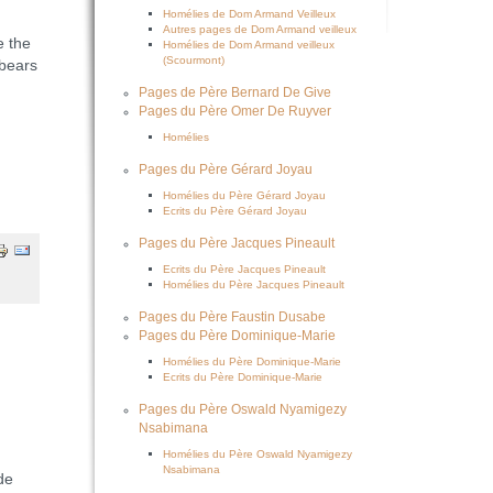
Homélies de Dom Armand Veilleux
Autres pages de Dom Armand veilleux
e the
Homélies de Dom Armand veilleux
(Scourmont)
 bears
Pages de Père Bernard De Give
Pages du Père Omer De Ruyver
Homélies
Pages du Père Gérard Joyau
Homélies du Père Gérard Joyau
Ecrits du Père Gérard Joyau
Pages du Père Jacques Pineault
Ecrits du Père Jacques Pineault
Homélies du Père Jacques Pineault
Pages du Père Faustin Dusabe
Pages du Père Dominique-Marie
Homélies du Père Dominique-Marie
Ecrits du Père Dominique-Marie
Pages du Père Oswald Nyamigezy
Nsabimana
Homélies du Père Oswald Nyamigezy
Nsabimana
de