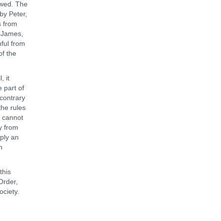
owed. The
by Peter,
s from
 James,
hful from
of the
, it
 part of
 contrary
the rules
- cannot
y from
mply an
n
this
Order,
ciety.