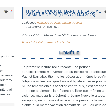
HOMÉLIE POUR LE MARDI DE LA 5ÈME
SEMAINE DE PÂQUES (20 MAI 2025)
Catégorie :
Homélies de Dom Armand Veilleux
Publication : 20 mai 2025
ème
20 mai 2025 – Mardi de la 5
semaine de Pâques
Actes 14:19-28; Jean 14:27-31a
HOMÉLIE
 period in
to
La première lecture nous raconte une période
uch
particulièrement mouvementée du ministère apostolique
y because
Paul et Barnabé. Rien ne les décourage, même lorsqu'il
 but they
l'objet de violence et que Paul est lapidé et laissé pour m
tion,
Si une telle violence s'acharne contre eux, c'est précis
nity and
que, non seulement ils refusent d'utiliser eux-mêmes la
erences.
violence, mais qu'ils prêchent la Bonne Nouvelle à tous,
exception, reconnaissant ainsi à toute personne la mêm
dignité et la même vocation d'enfant de Dieu, au delà d