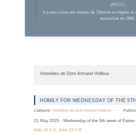
(AICLC)
Il a bien connu les moines de Tibhirine en Algérie et 
assassinat en 1996.
Homélies de Dom Armand Veilleux
HOMILY FOR WEDNESDAY OF THE 5TH 
Catégorie :
Homélies de Dom Armand Veilleux
Publica
21 May 2025 - Wednesday of the 5th week of Easter
Acts 15:1-6; John 15:1-8