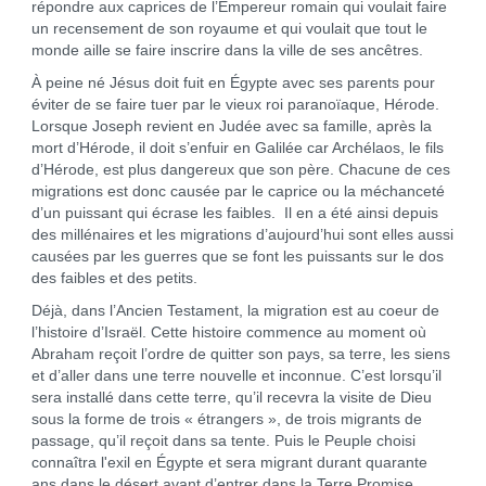
répondre aux caprices de l’Empereur romain qui voulait faire
un recensement de son royaume et qui voulait que tout le
monde aille se faire inscrire dans la ville de ses ancêtres.
À peine né Jésus doit fuit en Égypte avec ses parents pour
éviter de se faire tuer par le vieux roi paranoïaque, Hérode.
Lorsque Joseph revient en Judée avec sa famille, après la
mort d’Hérode, il doit s’enfuir en Galilée car Archélaos, le fils
d’Hérode, est plus dangereux que son père. Chacune de ces
migrations est donc causée par le caprice ou la méchanceté
d’un puissant qui écrase les faibles. Il en a été ainsi depuis
des millénaires et les migrations d’aujourd’hui sont elles aussi
causées par les guerres que se font les puissants sur le dos
des faibles et des petits.
Déjà, dans l’Ancien Testament, la migration est au coeur de
l’histoire d’Israël. Cette histoire commence au moment où
Abraham reçoit l’ordre de quitter son pays, sa terre, les siens
et d’aller dans une terre nouvelle et inconnue. C’est lorsqu’il
sera installé dans cette terre, qu’il recevra la visite de Dieu
sous la forme de trois « étrangers », de trois migrants de
passage, qu’il reçoit dans sa tente. Puis le Peuple choisi
connaîtra l'exil en Égypte et sera migrant durant quarante
ans dans le désert avant d’entrer dans la Terre Promise.