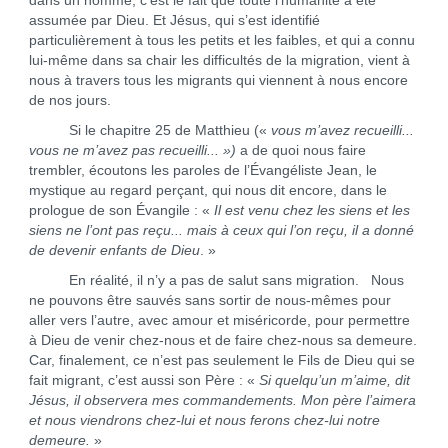
dans un homme, c’est le fait que toute l’humanité a été
assumée par Dieu. Et Jésus, qui s’est identifié
particulièrement à tous les petits et les faibles, et qui a connu
lui-même dans sa chair les difficultés de la migration, vient à
nous à travers tous les migrants qui viennent à nous encore
de nos jours.
Si le chapitre 25 de Matthieu («
vous m’avez recueilli...
vous ne m’avez pas recueilli... »)
a de quoi nous faire
trembler, écoutons les paroles de l’Évangéliste Jean, le
mystique au regard perçant, qui nous dit encore, dans le
prologue de son Évangile : «
Il est venu chez les siens et les
siens ne l’ont pas reçu... mais à ceux qui l’on reçu, il a donné
de devenir enfants de Dieu
. »
En réalité, il n’y a pas de salut sans migration. Nous
ne pouvons être sauvés sans sortir de nous-mêmes pour
aller vers l’autre, avec amour et miséricorde, pour permettre
à Dieu de venir chez-nous et de faire chez-nous sa demeure.
Car, finalement, ce n’est pas seulement le Fils de Dieu qui se
fait migrant, c’est aussi son Père : «
Si quelqu’un m’aime, dit
Jésus, il observera mes commandements. Mon père l’aimera
et nous viendrons chez-lui et nous ferons chez-lui notre
demeure.
»