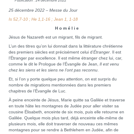
Publication : 24 décembre 2022
25 décembre 2022 – Messe du Jour
Is 52,7-10 ; He 1,1-16 ; Jean 1, 1-18
H o m é l i e
Jésus de Nazareth est un migrant, fils de migrant.
L’un des titres qu’on lui donnait dans la littérature chrétienne
des premiers siècles est précisément celui d’
Étranger
. Il est
l’Étranger par excellence. Il est même étranger chez lui, car,
comme le dit le Prologue de l’Évangile de Jean,
Il est venu
chez les siens et les siens ne l’ont pas reconnu
.
Et, si l’on y porte quelque peu attention, on est surpris du
nombre de migrations mentionnées dans les premiers
chapitres de l’Évangile de Luc.
À peine enceinte de Jésus, Marie quitte sa Galilée et traverse
en toute hâte les montagnes de Judée pour aller visiter sa
cousine Élisabeth, enceinte de six mois, puis elle retourne en
Galilée. Quelque mois plus tard, déjà enceinte elle-même de
plusieurs mois, elle doit traverser de nouveau ces mêmes
montagnes pour se rendre à Bethlehem en Judée, afin de