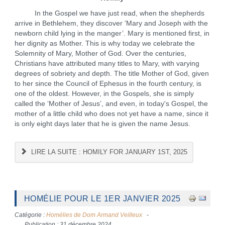
In the Gospel we have just read, when the shepherds
arrive in Bethlehem, they discover ‘Mary and Joseph with the
newborn child lying in the manger’. Mary is mentioned first, in
her dignity as Mother. This is why today we celebrate the
Solemnity of Mary, Mother of God. Over the centuries,
Christians have attributed many titles to Mary, with varying
degrees of sobriety and depth. The title Mother of God, given
to her since the Council of Ephesus in the fourth century, is
one of the oldest. However, in the Gospels, she is simply
called the ‘Mother of Jesus’, and even, in today's Gospel, the
mother of a little child who does not yet have a name, since it
is only eight days later that he is given the name Jesus.
LIRE LA SUITE : HOMILY FOR JANUARY 1ST, 2025
HOMÉLIE POUR LE 1ER JANVIER 2025
Catégorie :
Homélies de Dom Armand Veilleux
Publication : 31 décembre 2024