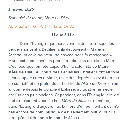
1 janvier 2025
Solennité de Marie, Mère de Dieu
Nb 6, 22-27 ; Ga 4, 4-7 ; Lc 2, 16-21
H o m é l i e
Dans l’Évangile que nous venons de lire, lorsque les
bergers arrivent à Bethléem, ils découvrent «
Marie et
Joseph, avec le nouveau-né couché dans la mangeoire
».
Marie est mentionnée la première, dans sa dignité de Mère.
C’est pourquoi on fête aujourd’hui la solennité de
Marie,
Mère de Dieu
. Au cours des siècles les Chrétiens ont attribué
beaucoup de titres à Marie, avec des degrés assez différents
de sobriété et de profondeur. Le titre de
Mère de Dieu
, qu’on
lui donne depuis le Concile d’Éphèse, au quatrième siècle,
est l’un des plus anciens. Cependant, dans l’Évangile, elle est
tout simplement appelée la «
Mère de Jésus
» et même,
dans l’Évangile d’aujourd’hui, la mère d’un petit enfant qui n’a
pas encore de nom, puisque c’est seulement huit jours plus
tard qu’on lui donnera le nom de Jésus.