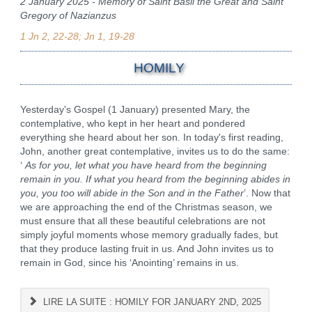
2 January 2025 - Memory of Saint Basil the Great and Saint
Gregory of Nazianzus
1 Jn 2, 22-28; Jn 1, 19-28
HOMILY
Yesterday's Gospel (1 January) presented Mary, the
contemplative, who kept in her heart and pondered
everything she heard about her son. In today's first reading,
John, another great contemplative, invites us to do the same:
‘
As for you, let what you have heard from the beginning
remain in you.
If what you heard from the beginning abides in
you, you too will abide in the Son and in the Father
’. Now that
we are approaching the end of the Christmas season, we
must ensure that all these beautiful celebrations are not
simply joyful moments whose memory gradually fades, but
that they produce lasting fruit in us. And John invites us to
remain in God, since his ‘Anointing’ remains in us.
LIRE LA SUITE : HOMILY FOR JANUARY 2ND, 2025