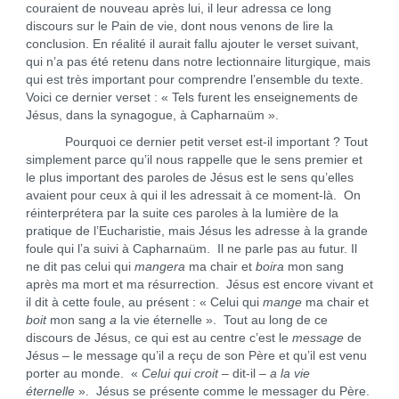
couraient de nouveau après lui, il leur adressa ce long
discours sur le Pain de vie, dont nous venons de lire la
conclusion. En réalité il aurait fallu ajouter le verset suivant,
qui n’a pas été retenu dans notre lectionnaire liturgique, mais
qui est très important pour comprendre l’ensemble du texte.
Voici ce dernier verset : « Tels furent les enseignements de
Jésus, dans la synagogue, à Capharnaüm ».
Pourquoi ce dernier petit verset est-il important ? Tout
simplement parce qu’il nous rappelle que le sens premier et
le plus important des paroles de Jésus est le sens qu’elles
avaient pour ceux à qui il les adressait à ce moment-là. On
réinterprétera par la suite ces paroles à la lumière de la
pratique de l’Eucharistie, mais Jésus les adresse à la grande
foule qui l’a suivi à Capharnaüm. Il ne parle pas au futur. Il
ne dit pas celui qui
mangera
ma chair et
boira
mon sang
après ma mort et ma résurrection. Jésus est encore vivant et
il dit à cette foule, au présent : « Celui qui
mange
ma chair et
boit
mon sang
a
la vie éternelle ». Tout au long de ce
discours de Jésus, ce qui est au centre c’est le
message
de
Jésus – le message qu’il a reçu de son Père et qu’il est venu
porter au monde. «
Celui qui croit
– dit-il –
a la vie
éternelle
». Jésus se présente comme le messager du Père.