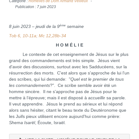
Catégorie :
Homélies de Dom Armand Veilleux
Publication : 7 juin 2023
ème
8 juin 2023 – jeudi de la 9
semaine
Tob 6, 10-11a; Mc 12,28b-34
H O M É L I E
Le contexte de cet enseignement de Jésus sur le plus
grand des commandements est très simple. Jésus vient
d'avoir des discussions, surtout avec les Sadducéens, sur la
résurrection des morts. C'est alors que s'approche de lui l'un
des scribes, qui lui demande: "
Quel est le premier de tous
les commandements
?". Ce scribe semble avoir été un
homme sincère. Il ne s'approche pas de Jésus pour le
mettre à l’épreuve; mais il est disposé à accueillir sa parole.
Il veut apprendre. Jésus le prend au sérieux et lui répond
alors sans hésiter, citant le beau texte du Deutéronome que
les Juifs pieux utilisent encore aujourd'hui comme prière:
Shema Isarël
, Écoute, Israël.