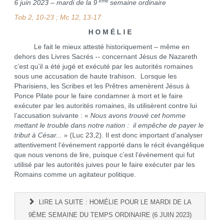
ème
6 juin 2023 – mardi de la 9
semaine ordinaire
Tob 2, 10-23 ; Mc 12, 13-17
H O M É L I E
Le fait le mieux attesté historiquement – même en
dehors des Livres Sacrés -- concernant Jésus de Nazareth
c’est qu’il a été jugé et exécuté par les autorités romaines
sous une accusation de haute trahison. Lorsque les
Pharisiens, les Scribes et les Prêtres amenèrent Jésus à
Ponce Pilate pour le faire condamner à mort et le faire
exécuter par les autorités romaines, ils utilisèrent contre lui
l’accusation suivante : «
Nous avons trouvé cet homme
mettant le trouble dans notre nation : il empêche de payer le
tribut à César...
» (Luc 23,2). Il est donc important d’analyser
attentivement l’événement rapporté dans le récit évangélique
que nous venons de lire, puisque c’est l’événement qui fut
utilisé par les autorités juives pour le faire exécuter par les
Romains comme un agitateur politique.
LIRE LA SUITE : HOMÉLIE POUR LE MARDI DE LA
9ÈME SEMAINE DU TEMPS ORDINAIRE (6 JUIN 2023)