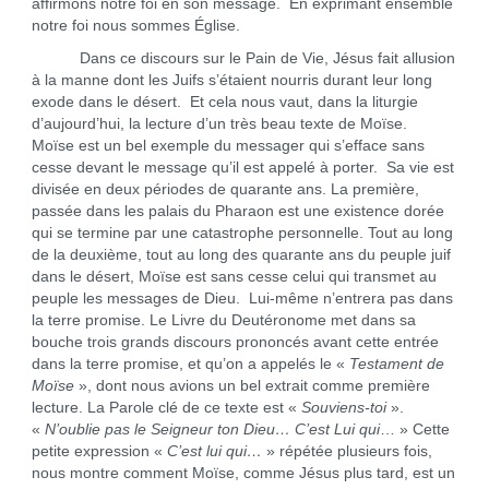
affirmons notre foi en son message. En exprimant ensemble
notre foi nous sommes Église.
Dans ce discours sur le Pain de Vie, Jésus fait allusion
à la manne dont les Juifs s’étaient nourris durant leur long
exode dans le désert. Et cela nous vaut, dans la liturgie
d’aujourd’hui, la lecture d’un très beau texte de Moïse.
Moïse est un bel exemple du messager qui s’efface sans
cesse devant le message qu’il est appelé à porter. Sa vie est
divisée en deux périodes de quarante ans. La première,
passée dans les palais du Pharaon est une existence dorée
qui se termine par une catastrophe personnelle. Tout au long
de la deuxième, tout au long des quarante ans du peuple juif
dans le désert, Moïse est sans cesse celui qui transmet au
peuple les messages de Dieu. Lui-même n’entrera pas dans
la terre promise. Le Livre du Deutéronome met dans sa
bouche trois grands discours prononcés avant cette entrée
dans la terre promise, et qu’on a appelés le «
Testament de
Moïse
», dont nous avions un bel extrait comme première
lecture. La Parole clé de ce texte est «
Souviens-toi
».
«
N’oublie pas le Seigneur ton Dieu… C’est Lui qui
… » Cette
petite expression «
C’est lui qui…
» répétée plusieurs fois,
nous montre comment Moïse, comme Jésus plus tard, est un