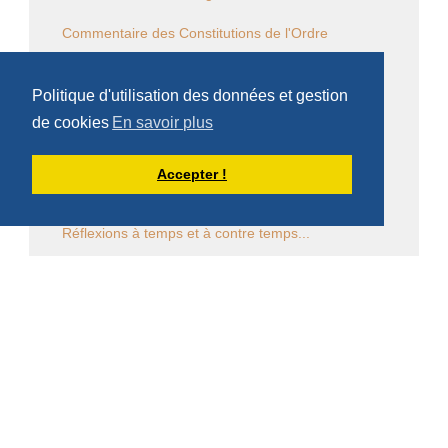
Commentaire des Constitutions de l'Ordre
Sessions diverses
Politique d'utilisation des données et gestion
Law Commission OCSO - Documents
de cookies
En savoir plus
Law Commission Papers
Accepter !
Bibliographie pachômienne
Réflexions à temps et à contre temps...
Chronique "Eh ben ma foi" dans L'Appel
Église en diaspora
CALENDRIER DES ÉVÈNEMENTS
Aucun évènement