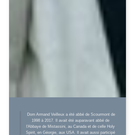
Dom Armand Veilleux a été abbé de Scourmont de
1998 à 2017. Il avait été auparavant abbé de
l'Abbaye de Mistassini, au Canada et de celle Holy
Spirit, en Géorgie, aux USA. Il avait aussi participé