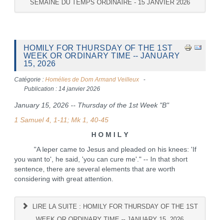
SEMAINE DU TEMPS ORDINAIRE - 15 JANVIER 2026
HOMILY FOR THURSDAY OF THE 1ST
WEEK OR ORDINARY TIME -- JANUARY
15, 2026
Catégorie :
Homélies de Dom Armand Veilleux
Publication : 14 janvier 2026
January 15, 2026 -- Thursday of the 1st Week "B"
1 Samuel 4, 1-11; Mk 1, 40-45
H O M I L Y
"A leper came to Jesus and pleaded on his knees: 'If
you want to', he said, 'you can cure me'." -- In that short
sentence, there are several elements that are worth
considering with great attention.
LIRE LA SUITE : HOMILY FOR THURSDAY OF THE 1ST
WEEK OR ORDINARY TIME -- JANUARY 15, 2026