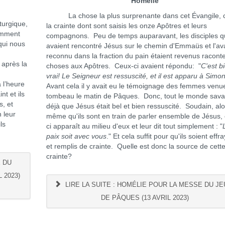
Homélie
La chose la plus surprenante dans cet Évangile, c
urgique,
la crainte dont sont saisis les onze Apôtres et leurs
amment
compagnons. Peu de temps auparavant, les disciples q
qui nous
avaient rencontré Jésus sur le chemin d'Emmaüs et l'av
reconnu dans la fraction du pain étaient revenus racont
 après la
choses aux Apôtres. Ceux-ci avaient répondu: "
C'est b
vrai! Le Seigneur est ressuscité, et il est apparu à Simo
 l’heure
Avant cela il y avait eu le témoignage des femmes venu
nt et ils
tombeau le matin de Pâques. Donc, tout le monde sava
, et
déjà que Jésus était bel et bien ressuscité. Soudain, alo
 leur
même qu'ils sont en train de parler ensemble de Jésus, 
ls
ci apparaît au milieu d'eux et leur dit tout simplement : "
paix soit avec vous
." Et cela suffit pour qu'ils soient effr
et remplis de crainte. Quelle est donc la source de cett
crainte?
E DU
 2023)
LIRE LA SUITE : HOMÉLIE POUR LA MESSE DU JE
DE PÂQUES (13 AVRIL 2023)