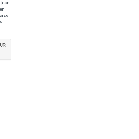
 jour.
 en
ourse.
x
OUR