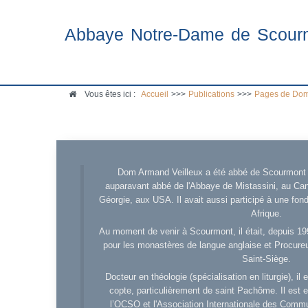
Abbaye Notre-Dame de Scour
Vous êtes ici :
Accueil
>>>
Publications
>>>
Pages de Dom
Dom Armand Veilleux a été abbé de Scourmont d
auparavant abbé de l'Abbaye de Mistassini, au Cana
Géorgie, aux USA. Il avait aussi participé à une fo
Afrique.
Au moment de venir à Scourmont, il était, depuis 19
pour les monastères de langue anglaise et Procureu
Saint-Siège.
Docteur en théologie (spécialisation en liturgie), i
copte, particulièrement de saint Pachôme. Il est en
l’OCSO et l'Association Internationale des Comm