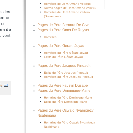
Homélies de Dom Armand Veilleux
Autres pages de Dom Armand veilleux
ns les
Homélies de Dom Armand veilleux
(Scourmont)
ienne
 si
Pages de Père Bernard De Give
om
de
Pages du Père Omer De Ruyver
oivent
Homélies
Pages du Père Gérard Joyau
Homélies du Père Gérard Joyau
Ecrits du Père Gérard Joyau
Pages du Père Jacques Pineault
Ecrits du Père Jacques Pineault
Homélies du Père Jacques Pineault
Pages du Père Faustin Dusabe
Pages du Père Dominique-Marie
Homélies du Père Dominique-Marie
Ecrits du Père Dominique-Marie
Pages du Père Oswald Nyamigezy
Nsabimana
Homélies du Père Oswald Nyamigezy
Nsabimana