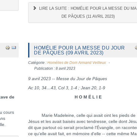
LIRE LA SUITE : HOMÉLIE POUR LA MESSE DU MA
DE PÂQUES (11 AVRIL 2023)
HOMÉLIE POUR LA MESSE DU JOUR
DE PÂQUES (09 AVRIL 2023)
Catégorie :
Homélies de Dom Armand Veilleux
Publication : 8 avril 2023
9 avril 2023 -- Messe du Jour de Pâques
Ac 10, 34…43, Col 3, 1-4 ; Jean 20, 1-9
tave de
H O M É L I E
u cours
Marie Madeleine, celle qui avait oint les pieds de
ans
Jésus et les avait baisés avec tendresse, celle dont Jés
le.
dit que partout où serait proclamé l'Évangile, on raconter
ce qu'elle avait fait, en mémoire d'elle -- cette même Ma