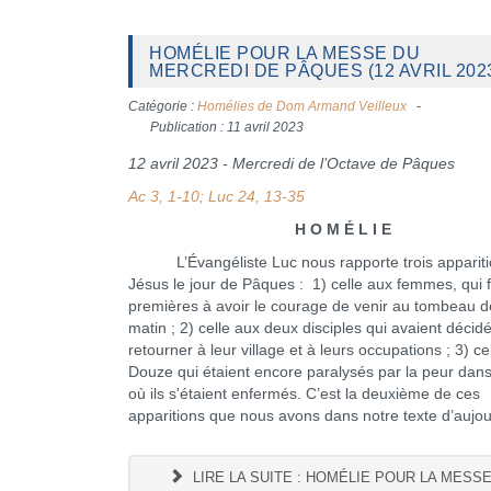
HOMÉLIE POUR LA MESSE DU
MERCREDI DE PÂQUES (12 AVRIL 202
Catégorie :
Homélies de Dom Armand Veilleux
Publication : 11 avril 2023
12 avril 2023 - Mercredi de l’Octave de Pâques
Ac 3, 1-10; Luc 24, 13-35
H O M É L I E
L’Évangéliste Luc nous rapporte trois appariti
Jésus le jour de Pâques : 1) celle aux femmes, qui f
premières à avoir le courage de venir au tombeau 
matin ; 2) celle aux deux disciples qui avaient décid
retourner à leur village et à leurs occupations ; 3) ce
Douze qui étaient encore paralysés par la peur dans 
où ils s'étaient enfermés. C’est la deuxième de ces
apparitions que nous avons dans notre texte d’aujou
LIRE LA SUITE : HOMÉLIE POUR LA MESS