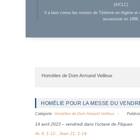
(AICLC)
Il a bien connu les moines de Tibhirine en Algérie et 
assassinat en 1996.
Homélies de Dom Armand Veilleux
HOMÉLIE POUR LA MESSE DU VENDRED
Catégorie :
Homélies de Dom Armand Veilleux
Publicat
14 avril 2023 – vendredi dans l’octave de Pâques
Ac 4, 1-12 ; Jean 21, 1-14