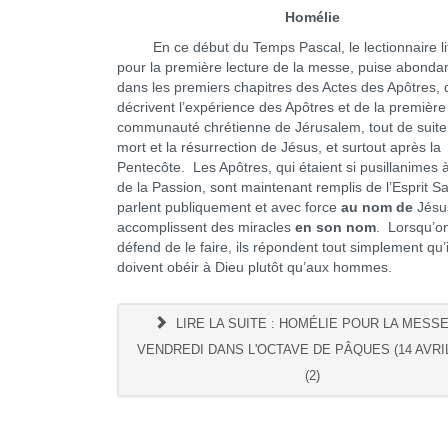
Homélie
En ce début du Temps Pascal, le lectionnaire lit
pour la première lecture de la messe, puise abond
dans les premiers chapitres des Actes des Apôtres, 
décrivent l’expérience des Apôtres et de la première
communauté chrétienne de Jérusalem, tout de suite
mort et la résurrection de Jésus, et surtout après la
Pentecôte. Les Apôtres, qui étaient si pusillanimes à
de la Passion, sont maintenant remplis de l’Esprit Sai
parlent publiquement et avec force
au nom
de
Jésus
accomplissent des miracles
en son nom
. Lorsqu’on
défend de le faire, ils répondent tout simplement qu’i
doivent obéir à Dieu plutôt qu’aux hommes.
LIRE LA SUITE : HOMÉLIE POUR LA MESS
VENDREDI DANS L'OCTAVE DE PÂQUES (14 AVRIL
(2)