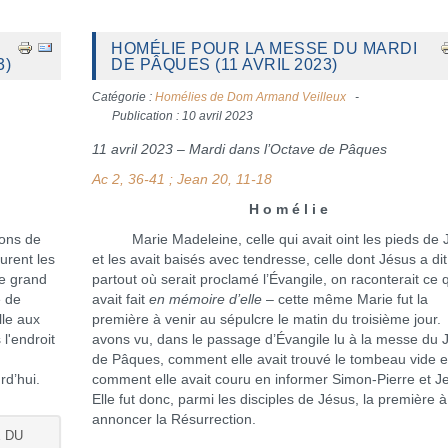
HOMÉLIE POUR LA MESSE DU MARDI
3)
DE PÂQUES (11 AVRIL 2023)
Catégorie :
Homélies de Dom Armand Veilleux
Publication : 10 avril 2023
11 avril 2023 – Mardi dans l’Octave de Pâques
Ac 2, 36-41 ; Jean 20, 11-18
H o m é l i e
ons de
Marie Madeleine, celle qui avait oint les pieds de 
urent les
et les avait baisés avec tendresse, celle dont Jésus a di
de grand
partout où serait proclamé l’Évangile, on raconterait ce q
é de
avait fait
en mémoire d’elle
– cette même Marie fut la
lle aux
première à venir au sépulcre le matin du troisième jour
l'endroit
avons vu, dans le passage d’Évangile lu à la messe du 
de Pâques, comment elle avait trouvé le tombeau vide e
rd’hui.
comment elle avait couru en informer Simon-Pierre et J
Elle fut donc, parmi les disciples de Jésus, la première à
annoncer la Résurrection.
E DU