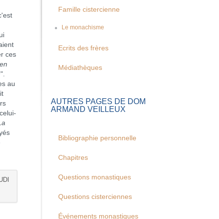
Famille cistercienne
'est
Le monachisme
ui
aient
Ecrits des frères
er ces
ien
Médiathèques
n
".
es au
it
AUTRES PAGES DE DOM
rs
ARMAND VEILLEUX
celui-
La
ayés
Bibliographie personnelle
e
Chapitres
Questions monastiques
UDI
Questions cisterciennes
Événements monastiques