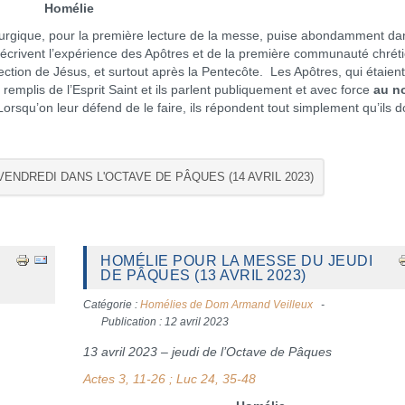
Homélie
rgique, pour la première lecture de la messe, puise abondamment da
décrivent l’expérience des Apôtres et de la première communauté chrét
ection de Jésus, et surtout après la Pentecôte. Les Apôtres, qui étaient
remplis de l’Esprit Saint et ils parlent publiquement et avec force
au n
Lorsqu’on leur défend de le faire, ils répondent tout simplement qu’ils d
VENDREDI DANS L'OCTAVE DE PÂQUES (14 AVRIL 2023)
HOMÉLIE POUR LA MESSE DU JEUDI
DE PÂQUES (13 AVRIL 2023)
Catégorie :
Homélies de Dom Armand Veilleux
Publication : 12 avril 2023
13 avril 2023 – jeudi de l’Octave de Pâques
Actes 3, 11-26 ; Luc 24, 35-48