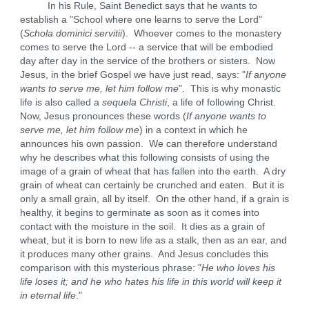
In his Rule, Saint Benedict says that he wants to
establish a "School where one learns to serve the Lord"
(
Schola dominici servitii
). Whoever comes to the monastery
comes to serve the Lord -- a service that will be embodied
day after day in the service of the brothers or sisters. Now
Jesus, in the brief Gospel we have just read, says: "
If anyone
wants to serve me, let him follow me
". This is why monastic
life is also called a
sequela Christi
, a life of following Christ.
Now, Jesus pronounces these words (
If anyone wants to
serve me, let him follow me
) in a context in which he
announces his own passion. We can therefore understand
why he describes what this following consists of using the
image of a grain of wheat that has fallen into the earth. A dry
grain of wheat can certainly be crunched and eaten. But it is
only a small grain, all by itself. On the other hand, if a grain is
healthy, it begins to germinate as soon as it comes into
contact with the moisture in the soil. It dies as a grain of
wheat, but it is born to new life as a stalk, then as an ear, and
it produces many other grains. And Jesus concludes this
comparison with this mysterious phrase: "
He who loves his
life loses it; and he who hates his life in this world will keep it
in eternal life
."