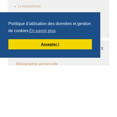
Le monachisme
Ecrits des frères
Politique d'utilisation des données et gestion
Médiathèques
de cookies
En savoir plus
Accepter !
AUTRES PAGES DE DOM ARMAND VEILLEUX
Bibliographie personnelle
Chapitres
Questions monastiques
Questions cisterciennes
Événements monastiques
Écrits et conférences d'intérêt général