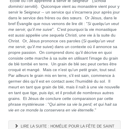
"École où l'on apprenne à servir le Seigneur " (
Schola
dominici servitii
). Quiconque vient au monastère vient pour y
servir le Seigneur -- un service qui s'incarnera jour après jour
dans le service des frères ou des sœurs. Or Jésus, dans le
bref Évangile que nous venons de lire dit : "
Si quelqu'un veut
me servir, qu'il me suive
". C'est pourquoi la vie monastique
est aussi appelée une
sequela Christi
, une vie à la suite du
Christ. Or, Jésus prononce ces paroles (
Si quelqu'un veut
me servir, qu'il me
suive) dans un contexte où il annonce sa
propre passion. On comprend donc qu'il décrive en quoi
consiste cette marche à sa suite en utilisant l'image du grain
de blé tombé en terre. Un grain de blé sec peut certes être
croqué et mangé. Mais ce n'est qu'un petit grain, tout seul.
Par ailleurs le grain mis en terre, s'il est sain, commence à
germer dès qu'il est en contact avec l'humidité du sol. Il
meurt en tant que grain de blé, mais il naît à une vie nouvelle
en tant que tige, puis épi, et il produit de nombreux autres
grains. Et Jésus de conclure cette comparaison par cette
phrase mystérieuse : "
Qui aime sa vie la perd; et qui hait sa
vie en ce monde la conservera en vie éternelle
."
LIRE LA SUITE : HOMÉLIE POUR LA FÊTE DE SAINT