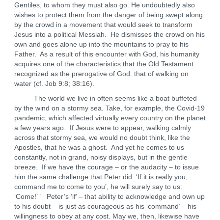
Gentiles, to whom they must also go. He undoubtedly also
wishes to protect them from the danger of being swept along
by the crowd in a movement that would seek to transform
Jesus into a political Messiah. He dismisses the crowd on his
own and goes alone up into the mountains to pray to his
Father. As a result of this encounter with God, his humanity
acquires one of the characteristics that the Old Testament
recognized as the prerogative of God: that of walking on
water (cf. Job 9:8; 38:16).
The world we live in often seems like a boat buffeted
by the wind on a stormy sea. Take, for example, the Covid-19
pandemic, which affected virtually every country on the planet
a few years ago. If Jesus were to appear, walking calmly
across that stormy sea, we would no doubt think, like the
Apostles, that he was a ghost. And yet he comes to us
constantly, not in grand, noisy displays, but in the gentle
breeze. If we have the courage – or the audacity – to issue
him the same challenge that Peter did: ‘If it is really you,
command me to come to you’, he will surely say to us:
‘Come!’ ’ Peter’s ‘if’ – that ability to acknowledge and own up
to his doubt – is just as courageous as his ‘command’ – his
willingness to obey at any cost. May we, then, likewise have