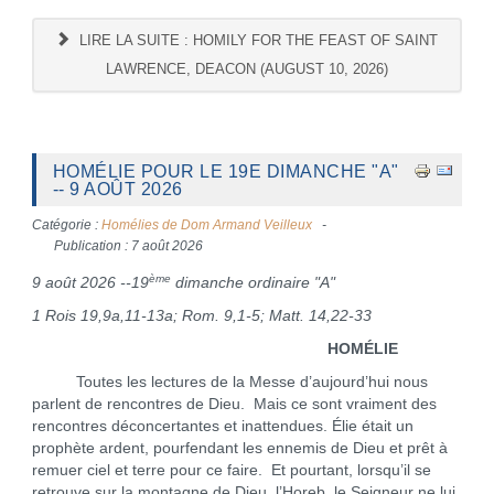
LIRE LA SUITE : HOMILY FOR THE FEAST OF SAINT
LAWRENCE, DEACON (AUGUST 10, 2026)
HOMÉLIE POUR LE 19E DIMANCHE "A"
-- 9 AOÛT 2026
Catégorie :
Homélies de Dom Armand Veilleux
Publication : 7 août 2026
ème
9 août 2026 --19
dimanche ordinaire "A"
1 Rois 19,9a,11-13a; Rom. 9,1-5; Matt. 14,22-33
HOMÉLIE
Toutes les lectures de la Messe d’aujourd’hui nous
parlent de rencontres de Dieu. Mais ce sont vraiment des
rencontres déconcertantes et inattendues. Élie était un
prophète ardent, pourfendant les ennemis de Dieu et prêt à
remuer ciel et terre pour ce faire. Et pourtant, lorsqu’il se
retrouve sur la montagne de Dieu, l’Horeb, le Seigneur ne lui