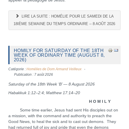
appeler la pédagogie de Jésus.
LIRE LA SUITE : HOMÉLIE POUR LE SAMEDI DE LA
18IÈME SEMAINE DU TEMPS ORDINAIRE -- 8 AOÛT 2026
HOMILY FOR SATURDAY OF THE 18TH
WEEK OF ORDINARY TIME (AUGUST 8,
2026)
Catégorie :
Homélies de Dom Armand Veilleux
Publication : 7 août 2026
Saturday of the 18th Week ‘B’ — 8 August 2026
Habakkuk 1:12–2:4; Matthew 17:14–20
H O M I L Y
Some time earlier, Jesus had sent His disciples out on
a mission, with the command and authority to preach the
Good News, to heal the sick and to cast out demons. They
had returned full of joy and pride that even the demons