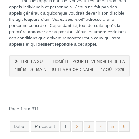
Tous les appels dans le Nouveau Testament sont des
appels individuels et personnels. Jésus ne fait pas des
appels généraux à quiconque voudrait devenir son disciple.
Il s'agit toujours d'un "
Viens, suis-moi
!" adressé à une
personne concrète. Cependant ici, tout de suite après la
première annonce de sa passion, Jésus énumère certaines
des conditions que doivent rencontrer tous ceux qui sont
appelés et qui désirent répondre à cet appel.
LIRE LA SUITE : HOMÉLIE POUR LE VENDREDI DE LA
18IÈME SEMAINE DU TEMPS ORDINAIRE -- 7 AOÛT 2026
Page 1 sur 311
Début
Précédent
1
2
3
4
5
6