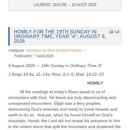
LAURENT, DIACRE -- 10 AOÛT 2026
HOMILY FOR THE 19TH SUNDAY IN
ORDINARY TIME, YEAR "A", AUGUST 9,
2026
Catégorie :
Homélies de Dom Armand Veilleux
Publication : 7 août 2026
9 August 2026 — 19th Sunday in Ordinary Time ‘A’
1 Kings 19:9a, 11–13a; Rom. 9:1–5; Matt. 14:22–33
HOMILY
All the readings at today’s Mass speak to us of
encounters with God. Yet these are truly disconcerting and
unexpected encounters. Elijah was a fiery prophet,
denouncing God’s enemies and ready to move heaven and
earth to do so. And yet, when he found himself on God’s
mountain, Horeb, the Lord did not reveal his presence to him
in the violent storm that split the mountains and shattered the