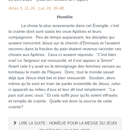
Actes 3, 11-26 ; Luc 24, 35-48
Homélie
La chose la plus surprenante dans cet Évangile, c'est
la crainte dont sont saisis les onze Apôtres et leurs
compagnons. Peu de temps auparavant, les disciples qui
avaient rencontré Jésus sur le chemin d'Emmaüs et l'avaient
reconnu dans la fraction du pain étaient revenus raconter ces
choses aux Apôtres. Ceux-ci avaient répondu: "
C'est bien
vrai! Le Seigneur est ressuscité, et il est apparu à Simon
".
Avant cela il y avait eu le témoignage des femmes venues au
tombeau le matin de Pâques. Donc, tout le monde savait
déjà que Jésus était bel et bien ressuscité. Soudain, alors
même qu'ils sont en train de parler ensemble de Jésus, celui-
ci apparaît au milieu d'eux et leur dit tout simplement : "
La
paix soit avec vous
." Et cela suffit pour qu'ils soient effrayés
et remplis de crainte. Quelle est donc la source de cette
crainte?
LIRE LA SUITE : HOMÉLIE POUR LA MESSE DU JEUDI