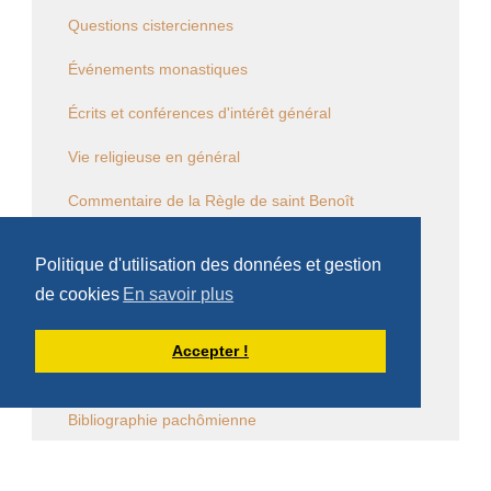
Questions cisterciennes
Événements monastiques
Écrits et conférences d'intérêt général
Vie religieuse en général
Commentaire de la Règle de saint Benoît
Commentaire des Constitutions de l'Ordre
Politique d'utilisation des données et gestion
Sessions diverses
de cookies
En savoir plus
Law Commission OCSO - Documents
Accepter !
Law Commission Papers
Bibliographie pachômienne
Réflexions à temps et à contre temps...