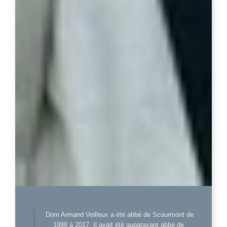
Dom Armand Veilleux a été abbé de Scourmont de
1998 à 2017. Il avait été auparavant abbé de