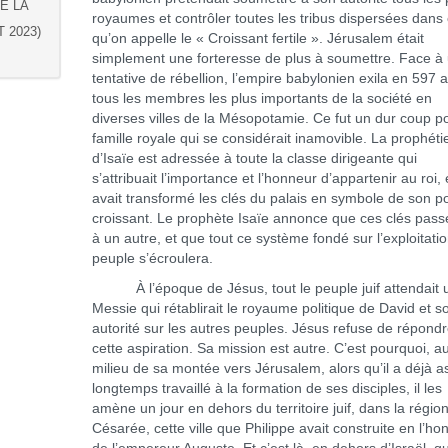
DE LA
royaumes et contrôler toutes les tribus dispersées dans
 2023)
qu’on appelle le « Croissant fertile ». Jérusalem était
simplement une forteresse de plus à soumettre. Face à
tentative de rébellion, l’empire babylonien exila en 597 a
tous les membres les plus importants de la société en
diverses villes de la Mésopotamie. Ce fut un dur coup po
famille royale qui se considérait inamovible. La prophéti
d’Isaïe est adressée à toute la classe dirigeante qui
s’attribuait l’importance et l’honneur d’appartenir au roi, 
avait transformé les clés du palais en symbole de son p
croissant. Le prophète Isaïe annonce que ces clés pass
à un autre, et que tout ce système fondé sur l’exploitati
peuple s’écroulera.
À l’époque de Jésus, tout le peuple juif attendait 
Messie qui rétablirait le royaume politique de David et s
autorité sur les autres peuples. Jésus refuse de répondr
cette aspiration. Sa mission est autre. C’est pourquoi, a
milieu de sa montée vers Jérusalem, alors qu’il a déjà a
longtemps travaillé à la formation de ses disciples, il les
amène un jour en dehors du territoire juif, dans la régio
Césarée, cette ville que Philippe avait construite en l’ho