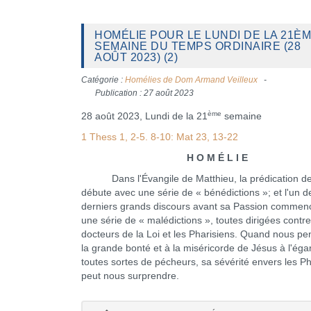
HOMÉLIE POUR LE LUNDI DE LA 21È
SEMAINE DU TEMPS ORDINAIRE (28
AOÛT 2023) (2)
Catégorie :
Homélies de Dom Armand Veilleux
Publication : 27 août 2023
ème
28 août 2023, Lundi de la 21
semaine
1 Thess 1, 2-5. 8-10: Mat 23, 13-22
H O M É L I E
Dans l'Évangile de Matthieu, la prédication de
débute avec une série de « bénédictions »; et l'un d
derniers grands discours avant sa Passion commen
une série de « malédictions », toutes dirigées contre
docteurs de la Loi et les Pharisiens. Quand nous p
la grande bonté et à la miséricorde de Jésus à l'éga
toutes sortes de pécheurs, sa sévérité envers les Ph
peut nous surprendre.