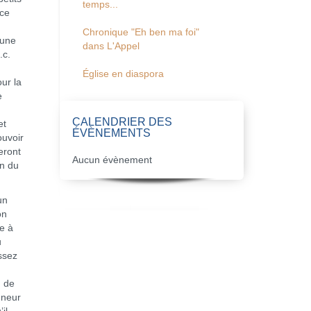
temps...
 ce
Chronique "Eh ben ma foi"
 une
dans L'Appel
.c.
Église en diaspora
ur la
e
CALENDRIER DES
et
ÉVÈNEMENTS
ouvoir
eront
Aucun évènement
on du
un
on
e à
u
ssez
n de
nneur