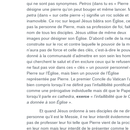
qui ne sont pas synonymes.
Petros
(dans tu es « Pierre 
désigne une pierre qu’on peut bouger et même lancer. 
petra
(dans « sur cette pierre ») signifie un roc solide et
inamovible. Ce roc sur lequel Jésus bâtira son Église, ce
pas la personne de Pierre, mais sa profession de foi, fai
nom de tous les disciples. Jésus utilise de même deux
images pour désigner son Église. D’abord celle de la m
construite sur le roc et contre laquelle le pouvoir de la m
n’aura pas de force et celle des clés, c’est-à-dire le pouv
donné à la communauté d’admettre en son sein les h
qui cherchent le salut et d’en exclure ceux qui le refusent
ne faut pas voir dans ces « clés » un pouvoir personnel
Pierre sur l’Église, mais bien un pouvoir de l’Église
représentée par Pierre. Le premier Concile du Vatican l’
bien compris lorsqu’il ne définit pas l’infaillibilité pontifica
comme une prérogative individuelle mais dit que le Pape
lorsqu’il parle
ex cathedra
,
exerce
«
l’infaillibilité que le 
a donnée à son Église
».
Et quand Jésus ordonne à ses disciples de ne dir
personne qu’il est le Messie, il ne leur interdit évidemme
pas de professer leur foi telle que Pierre vient de la pro
en leur nom mais leur interdit de le présenter comme le