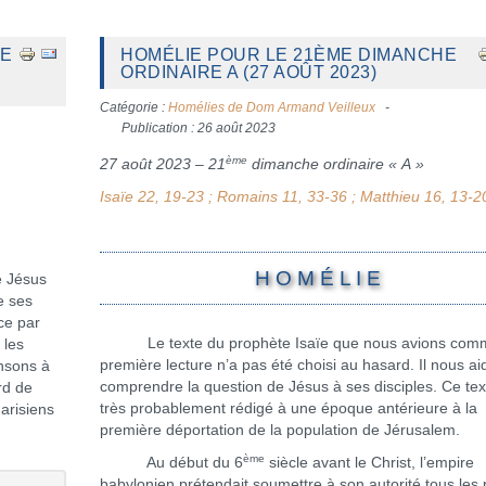
ME
HOMÉLIE POUR LE 21ÈME DIMANCHE
ORDINAIRE A (27 AOÛT 2023)
Catégorie :
Homélies de Dom Armand Veilleux
Publication : 26 août 2023
ème
27 août 2023 – 21
dimanche ordinaire « A »
Isaïe 22, 19-23 ; Romains 11, 33-36 ; Matthieu 16, 13-2
H O M É L I E
 Jésus
e ses
ce par
Le texte du prophète Isaïe que nous avions com
 les
première lecture n’a pas été choisi au hasard. Il nous ai
ensons à
comprendre la question de Jésus à ses disciples. Ce tex
rd de
très probablement rédigé à une époque antérieure à la
arisiens
première déportation de la population de Jérusalem.
ème
Au début du 6
siècle avant le Christ, l’empire
babylonien prétendait soumettre à son autorité tous les p