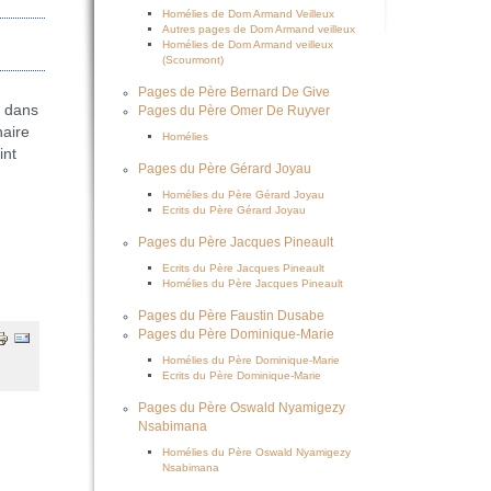
Homélies de Dom Armand Veilleux
Autres pages de Dom Armand veilleux
Homélies de Dom Armand veilleux
(Scourmont)
Pages de Père Bernard De Give
s dans
Pages du Père Omer De Ruyver
naire
Homélies
int
Pages du Père Gérard Joyau
Homélies du Père Gérard Joyau
Ecrits du Père Gérard Joyau
Pages du Père Jacques Pineault
Ecrits du Père Jacques Pineault
Homélies du Père Jacques Pineault
Pages du Père Faustin Dusabe
Pages du Père Dominique-Marie
Homélies du Père Dominique-Marie
Ecrits du Père Dominique-Marie
Pages du Père Oswald Nyamigezy
Nsabimana
Homélies du Père Oswald Nyamigezy
Nsabimana