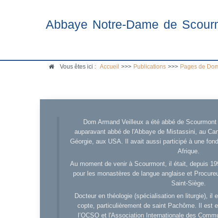
Abbaye Notre-Dame de Scour
Vous êtes ici :
Accueil
>>>
Publications
>>>
Pages de Dom
Dom Armand Veilleux a été abbé de Scourmont d
auparavant abbé de l'Abbaye de Mistassini, au Cana
Géorgie, aux USA. Il avait aussi participé à une fo
Afrique.
Au moment de venir à Scourmont, il était, depuis 19
pour les monastères de langue anglaise et Procureu
Saint-Siège.
Docteur en théologie (spécialisation en liturgie), i
copte, particulièrement de saint Pachôme. Il est en
l’OCSO et l'Association Internationale des Comm