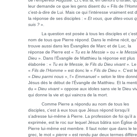
de l’empereur Auguste. Et c’est là, en dehors d’Israël, qu’
leur demande ce que les gens disent du « Fils de l’Hom
c’est-à-dire de Lui. Mais ce qui l’intéresse vraiment est d
la réponse de ses disciples : «
Et vous, que dites-vous q
suis ?
».
La question est posée à tous les disciples et c’est
nom de tous que Pierre répond. Dans le même récit, qu
trouve aussi dans les Évangiles de Marc et de Luc, la
réponse de Pierre est «
Tu es le Messie
» ou «
le Messi
Dieu
». Dans l’Évangile de Matthieu la réponse est plus
élaborée : «
Tu es le Messie, le Fils du Dieu vivant
». Le
«
Fils de l’Homme
» est donc le «
Fils de Dieu
». C’est l
«
Dieu parmi nous
», l’«
Emmanuel
» selon le titre donn
Jésus dès le début de l’Évangile de Matthieu. Et la ment
du «
Dieu vivant
» oppose aux idoles sans vie le Dieu vi
qui donne la vie et qui vaincra de la mort.
Comme Pierre a répondu au nom de tous les
disciples, c’est à eux tous que Jésus répond lorsqu’il
s’adresse lui-même à Pierre. La profession de foi qu’il a
exprimée, est le roc sur lequel Jésus bâtira son Église d
Pierre lui-même est membre. Il faut noter que dans le te
grec, le mot «
pierre
» est rendu par deux termes différe