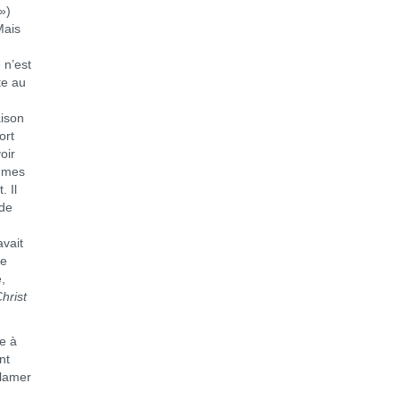
»)
Mais
 n’est
te au
aison
ort
oir
ommes
. Il
 de
avait
le
,
Christ
e à
nt
clamer