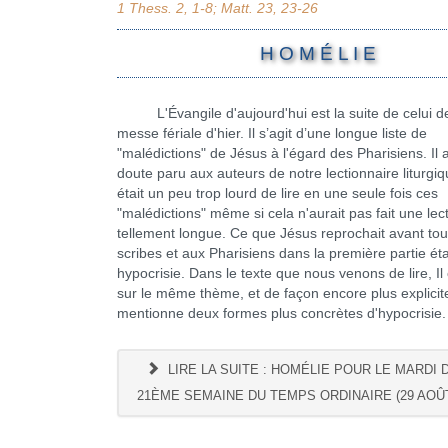
1 Thess. 2, 1-8; Matt. 23, 23-26
H O M É L I E
L'Évangile d'aujourd'hui est la suite de celui de
messe fériale d'hier. Il s’agit d’une longue liste de
"malédictions" de Jésus à l'égard des Pharisiens. Il 
doute paru aux auteurs de notre lectionnaire liturgiqu
était un peu trop lourd de lire en une seule fois ces
"malédictions" même si cela n'aurait pas fait une lec
tellement longue. Ce que Jésus reprochait avant tou
scribes et aux Pharisiens dans la première partie éta
hypocrisie. Dans le texte que nous venons de lire, Il
sur le même thème, et de façon encore plus explicite
mentionne deux formes plus concrètes d'hypocrisie.
LIRE LA SUITE : HOMÉLIE POUR LE MARDI 
21ÈME SEMAINE DU TEMPS ORDINAIRE (29 AOÛT