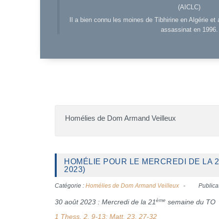
(AICLC)
Il a bien connu les moines de Tibhirine en Algérie et 
assassinat en 1996.
Homélies de Dom Armand Veilleux
HOMÉLIE POUR LE MERCREDI DE LA 
2023)
Catégorie :
Homélies de Dom Armand Veilleux
Publica
ème
30 août 2023 : Mercredi de la 21
semaine du TO
1 Thess. 2, 9-13; Matt. 23, 27-32