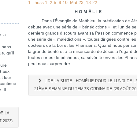
1 Thess 1, 2-5. 8-10: Mat 23, 13-22
H O M É L I E
Dans l'Évangile de Matthieu, la prédication de Jé
débute avec une série de « bénédictions »; et l'un de se
derniers grands discours avant sa Passion commence p
 la
une série de « malédictions », toutes dirigées contre les
docteurs de la Loi et les Pharisiens. Quand nous penso
a sans
la grande bonté et à la miséricorde de Jésus à l'égard d
e, qu'il
toutes sortes de pécheurs, sa sévérité envers les Pharis
peut nous surprendre.
ture
t aux
it leur
LIRE LA SUITE : HOMÉLIE POUR LE LUNDI DE L
 continue
21ÈME SEMAINE DU TEMPS ORDINAIRE (28 AOÛT 20
. Il
DE LA
 2023)