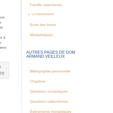
Famille cistercienne
Le monachisme
sus
s
Ecrits des frères
ar
Médiathèques
ns à
e
iens
AUTRES PAGES DE DOM
ARMAND VEILLEUX
A
Bibliographie personnelle
23)
Chapitres
Questions monastiques
Questions cisterciennes
Événements monastiques