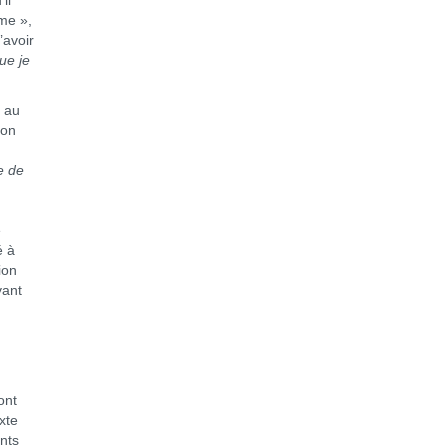
il
me »,
’avoir
ue je
 au
’on
e de
e
é à
ion
vant
ont
xte
nts