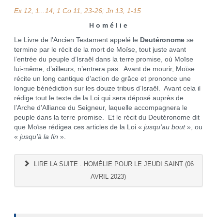
Ex 12, 1...14; 1 Co 11, 23-26; Jn 13, 1-15
H o m é l i e
Le Livre de l’Ancien Testament appelé le
Deutéronome
se
termine par le récit de la mort de Moïse, tout juste avant
l’entrée du peuple d’Israël dans la terre promise, où Moïse
lui-même, d’ailleurs, n’entrera pas. Avant de mourir, Moïse
récite un long cantique d’action de grâce et prononce une
longue bénédiction sur les douze tribus d’Israël. Avant cela il
rédige tout le texte de la Loi qui sera déposé auprès de
l’Arche d’Alliance du Seigneur, laquelle accompagnera le
peuple dans la terre promise. Et le récit du Deutéronome dit
que Moïse rédigea ces articles de la Loi «
jusqu’au bout
», ou
«
jusqu’à la fin
».
LIRE LA SUITE : HOMÉLIE POUR LE JEUDI SAINT (06
AVRIL 2023)