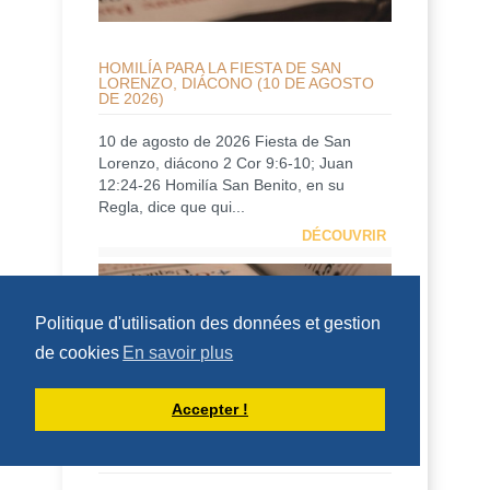
HOMILÍA PARA LA FIESTA DE SAN
LORENZO, DIÁCONO (10 DE AGOSTO
DE 2026)
10 de agosto de 2026 Fiesta de San
Lorenzo, diácono 2 Cor 9:6-10; Juan
12:24-26 Homilía San Benito, en su
Regla, dice que qui...
DÉCOUVRIR
HOMÉLIES DE DOM ARMAND VEILLEUX
Politique d'utilisation des données et gestion
de cookies
En savoir plus
Accepter !
HOMÉLIE POUR LA FÊTE DE SAINT
LAURENT, DIACRE -- 10 AOÛT 2026