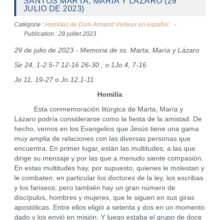
SANTOS MARTA, MARÍA Y LÀZARO (29
JULIO DE 2023)
Catégorie :
Homilías de Dom Armand Veilleux en español.
Publication : 28 juillet 2023
29 de julio de 2023 - Memoria de ss. Marta, María y Lázaro
Sir 24, 1-2.5-7.12-16 26-30 ;
o
1Jo 4, 7-16
Jo 11, 19-27
o
Jo 12,1-11
Homilía
Esta conmemoración litúrgica de Marta, María y
Lázaro podría considerarse como la fiesta de la amistad. De
hecho, vemos en los Evangelios que Jesús tiene una gama
muy amplia de relaciones con las diversas personas que
encuentra. En primer lugar, están las multitudes, a las que
dirige su mensaje y por las que a menudo siente compasión.
En estas multitudes hay, por supuesto, quienes le molestan y
le combaten, en particular los doctores de la ley, los escribas
y los fariseos; pero también hay un gran número de
discípulos, hombres y mujeres, que le siguen en sus giras
apostólicas. Entre ellos eligió a setenta y dos en un momento
dado y los envió en misión. Y luego estaba el grupo de doce