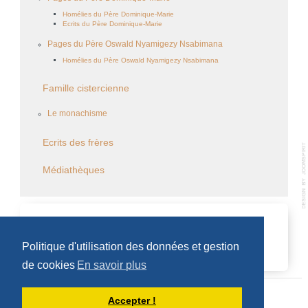
Homélies du Père Dominique-Marie
Ecrits du Père Dominique-Marie
Pages du Père Oswald Nyamigezy Nsabimana
Homélies du Père Oswald Nyamigezy Nsabimana
Famille cistercienne
Le monachisme
Ecrits des frères
Médiathèques
CALENDRIER DES ÉVÈNEMENTS
Politique d'utilisation des données et gestion
Aucun évènement
de cookies
En savoir plus
Accepter !