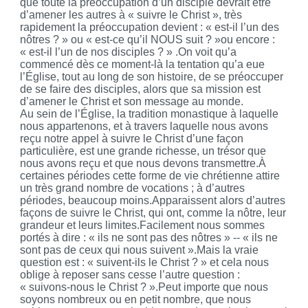
que toute la préoccupation d’un disciple devrait être
d’amener les autres à « suivre le Christ », très
rapidement la préoccupation devient : « est-il l’un des
nôtres ? » ou « est-ce qu’il NOUS suit ? »ou encore :
« est-il l’un de nos disciples ? » .On voit qu’a
commencé dès ce moment-là la tentation qu’a eue
l’Église, tout au long de son histoire, de se préoccuper
de se faire des disciples, alors que sa mission est
d’amener le Christ et son message au monde.
Au sein de l’Église, la tradition monastique à laquelle
nous appartenons, et à travers laquelle nous avons
reçu notre appel à suivre le Christ d’une façon
particulière, est une grande richesse, un trésor que
nous avons reçu et que nous devons transmettre.À
certaines périodes cette forme de vie chrétienne attire
un très grand nombre de vocations ; à d’autres
périodes, beaucoup moins.Apparaissent alors d’autres
façons de suivre le Christ, qui ont, comme la nôtre, leur
grandeur et leurs limites.Facilement nous sommes
portés à dire : « ils ne sont pas des nôtres » -- « ils ne
sont pas de ceux qui nous suivent ».Mais la vraie
question est : « suivent-ils le Christ ? » et cela nous
oblige à reposer sans cesse l’autre question :
« suivons-nous le Christ ? ».Peut importe que nous
soyons nombreux ou en petit nombre, que nous