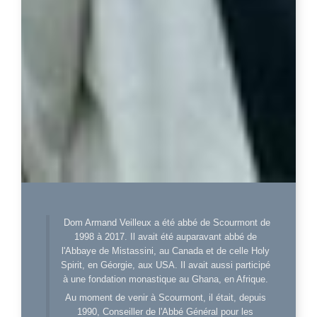
Dom Armand Veilleux a été abbé de Scourmont de
1998 à 2017. Il avait été auparavant abbé de
l'Abbaye de Mistassini, au Canada et de celle Holy
Spirit, en Géorgie, aux USA. Il avait aussi participé
à une fondation monastique au Ghana, en Afrique.
Au moment de venir à Scourmont, il était, depuis
1990, Conseiller de l'Abbé Général pour les