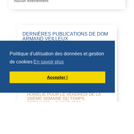
Aucun évènement
DERNIÈRES PUBLICATIONS DE DOM
ARMAND VEILLEUX
Politique d'utilisation des données et gestion
HOMÉLIES DE DOM ARMAND VEILLEUX
de cookies
En savoir plus
Accepter !
HOMÉLIE POUR LE VENDREDI DE LA
18IÈME SEMAINE DU TEMPS
ORDINAIRE -- 7 AOÛT 2026
7 août 2026 -- Vendredi de la 18 ème
semaine Nahum 2,1...7; Mt 16, 24-28 H O
M É L I E Tous les appels dans le
Nouveau Testam...