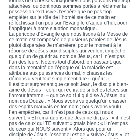
formes de richesses auxquelles nous pouvons être trop
attachées, ou dont nous sommes portés à réclamer la
possession exclusive.J’espère que ne pas trop
empiéter sur le rôle de l’homéliste de ce matin en
réfléchissant un peu sur l’Évangile d’aujourd’hui, pour
l’appliquer à notre situation monastique.
La péricope d’Évangile que nous lisons à la Messe de
ce matin est composée de plusieurs paroles de Jésus
plutôt disparates.Je m’arrêterai pour le moment à la
réponse de Jésus aux disciples qui veulent empêcher
quelqu’un de guérir au nom de Jésus, car il n’est pas
l’un des leurs. Notons tout d’abord, en passant, que
dans la mentalité de l’époque où la maladie est
attribuée aux puissances du mal, « chassez les
démons » veut tout simplement dire « guérir ».
Il est tout surprenant que ce soit Jean, le disciple bien-
aimé de Jésus – celui qui écrira de si belles lettres sur
l’amour fraternel – que ce soit lui qui dise à Jésus, au
nom des Douze . « Nous avons vu quelqu’un chasser
des esprits mauvais en ton nom ; nous avons voulu
l’en empêcher, car il n’est pas de ceux qui nous
suivent. » Et remarquons que Jean ne dit pas : « il n’est
pas de ceux qui TE suivent » ;mais bien : « il n’est pas
de ceux qui NOUS suivent ». Alors que pour un
disciple de Jésus l’essentiel est de « suivre Jésus », et