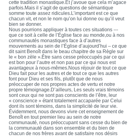
cette tradition monastique.Et j’avoue que cela m’agace
parfois.Mais il s’agit de questions de sémantique
somme toute assez ridicules.L’important est ce que
chacun vit, et non le nom qu’on lui donne ou qu’il veut
bien se donner.
Nous pourrions appliquer à toutes ces situations ---
que ce soit à celle de l’Église face au monde,ou à nos
communautés monastiques face à d’autres
mouvements au sein de l’Église d’aujourd’hui – ce que
dit saint Benoît dans le beau chapitre de sa Règle sur
le « bon zèle ».Être sans cesse préoccupés par ce qui
est bon pour l’autre et non pas par ce qui nous est
avantageux à nous-mêmes.Nous réjouir de tout ce que
Dieu fait pour les autres et de tout ce que les autres
font pour Dieu et ses fils, plutôt que de nous
préoccuper de nos propres actes de vertu et notre
propre témoignage.D’ailleurs, Les seuls vrais témoins
sont ceux qui ne sont pas conscients de l’être, leur
« conscience » étant totalement accaparée par Celui
dont ils sont témoins, dans la simplicité de leur vie.
Évidemment, nous devons vivre cet enseignement de
Benoît en tout premier lieu au sein de notre
communauté, nous préoccupant sans cesse du bien de
la communauté dans son ensemble et du bien de
chacun de nos frères avant de satisfaire nos désirs