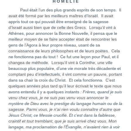
H O M É L I E
Paul était l’un des plus grands esprits de son temps. Il
avait été formé par les meilleurs maîtres d’Israël. Il avait
appris tout ce qui pouvait être enseigné de la sagesse
d’Israël aussi bien que de celle des Grecs. Lorsqu’il vint à
Athènes, pour annoncer la Bonne Nouvelle, il pensa que le
meilleur moyen de se faire accepter était de rencontrer les
gens de l’Agora à leur propre niveau, usant de sa
connaissance de leurs philosophes et de leurs poètes. Cela
ne fonctionna pas du tout ! Ce fut une leçon pour Paul, et il
changea de méthode. Lorsqu’il vint à Corinthe, une ville
beaucoup plus populaire, d’une vie morale très décadente et
comptant peu d’intellectuels, il vint comme un pauvre, portant
dans sa chair la croix du Christ. Et cela fonctionna. C’est
quelques années plus tard qu’il leur écrivait le texte que nous
avons entendu il y a quelques instants
: Frères, quand je suis
venu chez vous, je ne suis pas venu vous annoncer le
mystère de Dieu avec le prestige du langage humain ou de la
sagesse. Parmi vous, je n'ai rien voulu connaître d'autre que
Jésus Christ, ce Messie crucifié. Et c'est dans la faiblesse,
craintif et tout tremblant, que je suis arrivé chez vous. Mon
langage, ma proclamation de l'Évangile, n'avaient rien à voir