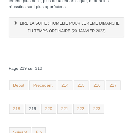
femme plus belle, plus de talent artistique, et dont les
réussites sont plus appréciées.
LIRE LA SUITE : HOMÉLIE POUR LE 4ÈME DIMANCHE
DU TEMPS ORDINAIRE (29 JANVIER 2023)
Page 219 sur 310
Début
Précédent
214
215
216
217
218
219
220
221
222
223
Suivant
Fin