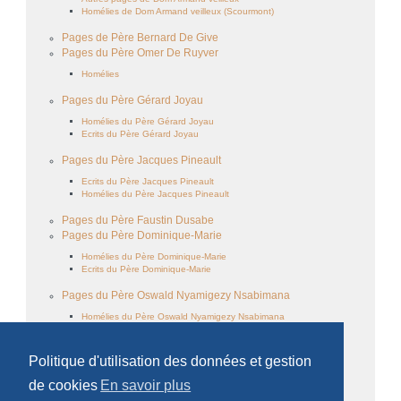
Homélies de Dom Armand veilleux (Scourmont)
Pages de Père Bernard De Give
Pages du Père Omer De Ruyver
Homélies
Pages du Père Gérard Joyau
Homélies du Père Gérard Joyau
Ecrits du Père Gérard Joyau
Pages du Père Jacques Pineault
Ecrits du Père Jacques Pineault
Homélies du Père Jacques Pineault
Pages du Père Faustin Dusabe
Pages du Père Dominique-Marie
Homélies du Père Dominique-Marie
Ecrits du Père Dominique-Marie
Pages du Père Oswald Nyamigezy Nsabimana
Homélies du Père Oswald Nyamigezy Nsabimana
Famille cistercienne
Politique d'utilisation des données et gestion
de cookies
En savoir plus
Le monachisme