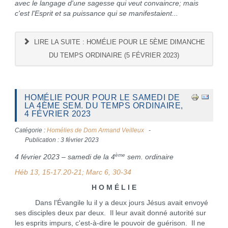
avec le langage d'une sagesse qui veut convaincre; mais
c'est l'Esprit et sa puissance qui se manifestaient...
LIRE LA SUITE : HOMÉLIE POUR LE 5ÈME DIMANCHE
DU TEMPS ORDINAIRE (5 FÉVRIER 2023)
HOMÉLIE POUR POUR LE SAMEDI DE
LA 4ÈME SEM. DU TEMPS ORDINAIRE,
4 FÉVRIER 2023
Catégorie :
Homélies de Dom Armand Veilleux
Publication : 3 février 2023
ème
4 février 2023 – samedi de la 4
sem. ordinaire
Héb 13, 15-17.20-21; Marc 6, 30-34
H O M É L I E
Dans l'Évangile lu il y a deux jours Jésus avait envoyé
ses disciples deux par deux. Il leur avait donné autorité sur
les esprits impurs, c'est-à-dire le pouvoir de guérison. Il ne