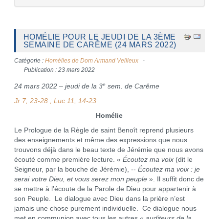
HOMÉLIE POUR LE JEUDI DE LA 3ÈME
SEMAINE DE CARÊME (24 MARS 2022)
Catégorie :
Homélies de Dom Armand Veilleux
Publication : 23 mars 2022
e
24 mars 2022 – jeudi de la 3
sem. de Carême
Jr 7, 23-28 ; Luc 11, 14-23
Homélie
Le Prologue de la Règle de saint Benoît reprend plusieurs
des enseignements et même des expressions que nous
trouvons déjà dans le beau texte de Jérémie que nous avons
écouté comme première lecture. «
Écoutez ma voix
(dit le
Seigneur, par la bouche de Jérémie), --
Écoutez ma voix : je
serai votre Dieu, et vous serez mon peuple
». Il suffit donc de
se mettre à l’écoute de la Parole de Dieu pour appartenir à
son Peuple. Le dialogue avec Dieu dans la prière n’est
jamais une chose purement individuelle. Ce dialogue nous
met en communion avec tous les autres «
auditeurs de la