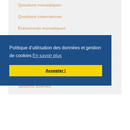
Questions monastiques
Questions cisterciennes
Événements monastiques
Écrits et conférences d'intérêt général
Politique d'utilisation des données et gestion
Vie religieuse en général
de cookies
En savoir plus
Commentaire de la Règle de saint Benoît
Accepter !
Commentaire des Constitutions de l'Ordre
Sessions diverses
Law Commission OCSO - Documents
Law Commission Papers
Bibliographie pachômienne