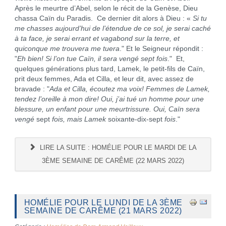
Après le meurtre d’Abel, selon le récit de la Genèse, Dieu
chassa Caïn du Paradis. Ce dernier dit alors à Dieu : «
Si tu
me chasses aujourd’hui de l’étendue de ce sol, je serai caché
à ta face, je serai errant et vagabond sur la terre, et
quiconque me trouvera me tuera
." Et le Seigneur répondit :
"
Eh bien! Si l’on tue Caïn, il sera vengé sept fois
." Et,
quelques générations plus tard, Lamek, le petit-fils de Caïn,
prit deux femmes, Ada et Cilla, et leur dit, avec assez de
bravade : "
Ada et Cilla, écoutez ma voix! Femmes de Lamek,
tendez l’oreille à mon dire! Oui, j’ai tué un homme pour une
blessure, un enfant pour une meurtrissure. Oui, Caïn sera
vengé
sept
fois, mais Lamek
soixante-dix-sept
fois
."
LIRE LA SUITE : HOMÉLIE POUR LE MARDI DE LA
3ÈME SEMAINE DE CARÊME (22 MARS 2022)
HOMÉLIE POUR LE LUNDI DE LA 3ÈME
SEMAINE DE CARÊME (21 MARS 2022)