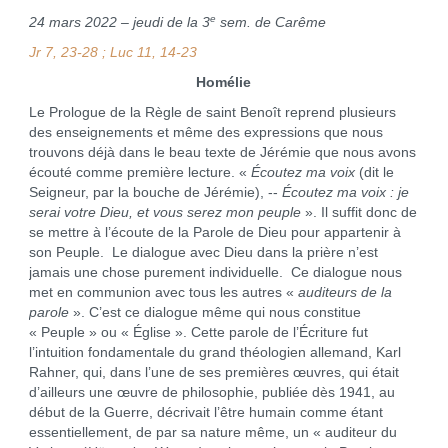
e
24 mars 2022 – jeudi de la 3
sem. de Carême
Jr 7, 23-28 ; Luc 11, 14-23
Homélie
Le Prologue de la Règle de saint Benoît reprend plusieurs
des enseignements et même des expressions que nous
trouvons déjà dans le beau texte de Jérémie que nous avons
écouté comme première lecture. «
Écoutez ma voix
(dit le
Seigneur, par la bouche de Jérémie), --
Écoutez ma voix : je
serai votre Dieu, et vous serez mon peuple
». Il suffit donc de
se mettre à l’écoute de la Parole de Dieu pour appartenir à
son Peuple. Le dialogue avec Dieu dans la prière n’est
jamais une chose purement individuelle. Ce dialogue nous
met en communion avec tous les autres «
auditeurs de la
parole
». C’est ce dialogue même qui nous constitue
« Peuple » ou « Église ». Cette parole de l’Écriture fut
l’intuition fondamentale du grand théologien allemand, Karl
Rahner, qui, dans l’une de ses premières œuvres, qui était
d’ailleurs une œuvre de philosophie, publiée dès 1941, au
début de la Guerre, décrivait l’être humain comme étant
essentiellement, de par sa nature même, un « auditeur du