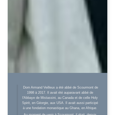
Dom Armand Veilleux a été abbé de Scourmont de
1998 à 2017. Il avait été auparavant abbé de
l'Abbaye de Mistassini, au Canada et de celle Holy
Spirit, en Géorgie, aux USA. Il avait aussi participé
à une fondation monastique au Ghana, en Afrique.
Au moment de venir à Scourmont, il était, depuis