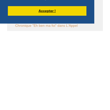
Bibliographie pachômienne
Accepter !
Réflexions à temps et à contre temps...
Chronique "Eh ben ma foi" dans L'Appel
Église en diaspora
CALENDRIER DES ÉVÈNEMENTS
Aucun évènement
DERNIÈRES PUBLICATIONS DE DOM
ARMAND VEILLEUX