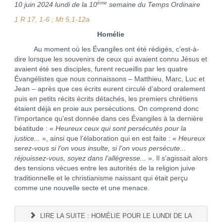
ème
10 juin 2024 lundi de la 10
semaine du Temps Ordinaire
1 R 17, 1-6 ; Mt 5,1-12a
Homélie
Au moment où les Évangiles ont été rédigés, c’est-à-
dire lorsque les souvenirs de ceux qui avaient connu Jésus et
avaient été ses disciples, furent recueillis par les quatre
Évangélistes que nous connaissons – Matthieu, Marc, Luc et
Jean – après que ces écrits eurent circulé d’abord oralement
puis en petits récits écrits détachés, les premiers chrétiens
étaient déjà en proie aux persécutions. On comprend donc
l’importance qu’est donnée dans ces Évangiles à la dernière
béatitude : «
Heureux ceux qui sont persécutés pour la
justice...
», ainsi que l’élaboration qui en est faite : «
Heureux
serez-vous si l’on vous insulte, si l’on vous persécute...
réjouissez-vous, soyez dans l’allégresse...
». Il s’agissait alors
des tensions vécues entre les autorités de la religion juive
traditionnelle et le christianisme naissant qui était perçu
comme une nouvelle secte et une menace.
LIRE LA SUITE : HOMÉLIE POUR LE LUNDI DE LA