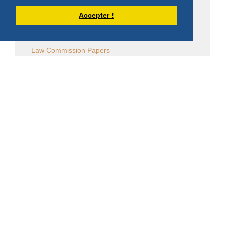
Sessions diverses
Accepter !
Law Commission OCSO - Documents
Law Commission Papers
Bibliographie pachômienne
Réflexions à temps et à contre temps...
Chronique "Eh ben ma foi" dans L'Appel
Église en diaspora
CALENDRIER DES ÉVÈNEMENTS
Aucun évènement