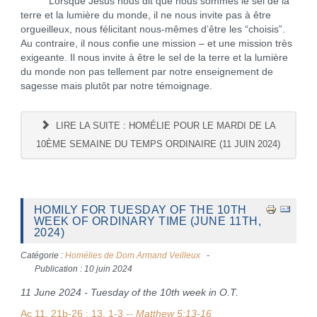
Lorsque Jésus nous dit que nous sommes le sel de la
terre et la lumière du monde, il ne nous invite pas à être
orgueilleux, nous félicitant nous-mêmes d’être les “choisis”.
Au contraire, il nous confie une mission – et une mission très
exigeante. Il nous invite à être le sel de la terre et la lumière
du monde non pas tellement par notre enseignement de
sagesse mais plutôt par notre témoignage.
LIRE LA SUITE : HOMÉLIE POUR LE MARDI DE LA
10ÈME SEMAINE DU TEMPS ORDINAIRE (11 JUIN 2024)
HOMILY FOR TUESDAY OF THE 10TH
WEEK OF ORDINARY TIME (JUNE 11TH,
2024)
Catégorie :
Homélies de Dom Armand Veilleux
Publication : 10 juin 2024
11 June 2024 - Tuesday of the 10th week in O.T.
Ac 11, 21b-26 ; 13, 1-3
-- Matthew 5:13-16