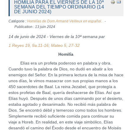
HOMILÍA PARA EL VIERNES DE LA 10ª
SEMANA DEL TIEMPO ORDINARIO (14
DE JUNIO 2024)
Catégorie :
Homilías de Dom Armand Veilleux en español.
Publication : 13 juin 2024
14 de junio de 2024 - Viernes de la 10ª semana par
1 Reyes 19, 9a.11-16; Mateo 5, 27-32
Homilía
Elías era un profeta poderoso en palabra y obra.
Cuando tuvo la palabra de Dios, no dudó en abatir a los
enemigos del Señor. En la primera lectura de la misa de hace
unos días, le vimos masacrar con sus propias manos a los
450 sacerdotes de Baal. La reina Jezabel, que protegía a
estos profetas de Baal, quería deshacerse de Elías. Así que
Elías huyó. Después de unos días caminando por el desierto,
estaba agotado y desanimado. No recibió más palabra de
Dios. Se encontró débil y temeroso como todos los hombres.
Simplemente recibió suficiente comida para continuar su
viaje a Horeb. En realidad, en este viaje simbólico, Elías
desandó el camino del Éxodo desde el encuentro de Moisés