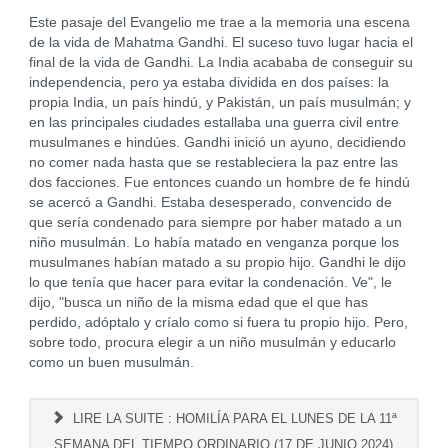
Este pasaje del Evangelio me trae a la memoria una escena
de la vida de Mahatma Gandhi. El suceso tuvo lugar hacia el
final de la vida de Gandhi. La India acababa de conseguir su
independencia, pero ya estaba dividida en dos países: la
propia India, un país hindú, y Pakistán, un país musulmán; y
en las principales ciudades estallaba una guerra civil entre
musulmanes e hindúes. Gandhi inició un ayuno, decidiendo
no comer nada hasta que se restableciera la paz entre las
dos facciones. Fue entonces cuando un hombre de fe hindú
se acercó a Gandhi. Estaba desesperado, convencido de
que sería condenado para siempre por haber matado a un
niño musulmán. Lo había matado en venganza porque los
musulmanes habían matado a su propio hijo. Gandhi le dijo
lo que tenía que hacer para evitar la condenación. Ve", le
dijo, "busca un niño de la misma edad que el que has
perdido, adóptalo y críalo como si fuera tu propio hijo. Pero,
sobre todo, procura elegir a un niño musulmán y educarlo
como un buen musulmán.
LIRE LA SUITE : HOMILÍA PARA EL LUNES DE LA 11ª
SEMANA DEL TIEMPO ORDINARIO (17 DE JUNIO 2024)