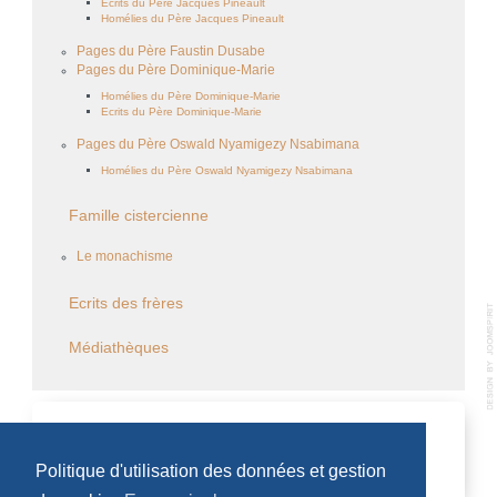
Ecrits du Père Jacques Pineault
Homélies du Père Jacques Pineault
Pages du Père Faustin Dusabe
Pages du Père Dominique-Marie
Homélies du Père Dominique-Marie
Ecrits du Père Dominique-Marie
Pages du Père Oswald Nyamigezy Nsabimana
Homélies du Père Oswald Nyamigezy Nsabimana
Famille cistercienne
Le monachisme
Ecrits des frères
Médiathèques
CALENDRIER DES ÉVÈNEMENTS
Politique d'utilisation des données et gestion
Aucun évènement