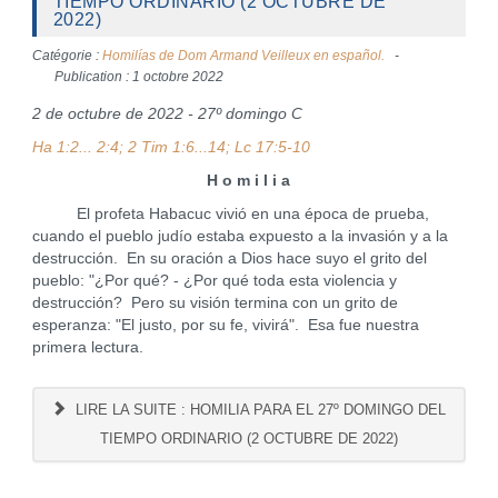
TIEMPO ORDINARIO (2 OCTUBRE DE
2022)
Catégorie :
Homilías de Dom Armand Veilleux en español.
Publication : 1 octobre 2022
2 de octubre de 2022 - 27º domingo C
Ha 1:2... 2:4; 2 Tim 1:6...14; Lc 17:5-10
H o m i l i a
El profeta Habacuc vivió en una época de prueba,
cuando el pueblo judío estaba expuesto a la invasión y a la
destrucción. En su oración a Dios hace suyo el grito del
pueblo: "¿Por qué? - ¿Por qué toda esta violencia y
destrucción? Pero su visión termina con un grito de
esperanza: "El justo, por su fe, vivirá". Esa fue nuestra
primera lectura.
LIRE LA SUITE : HOMILIA PARA EL 27º DOMINGO DEL
TIEMPO ORDINARIO (2 OCTUBRE DE 2022)