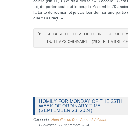
colère (Nb 11,10) et dit à Moïse : « D’accord ! C’est 
toi, de porter seul tout le peuple. Assemble 70 anci
la tente de réunion et je vais leur donner une partie d
que tu as reçu ».
LIRE LA SUITE : HOMÉLIE POUR LE 26ÈME D
DU TEMPS ORDINAIRE - (29 SEPTEMBRE 202
HOMILY FOR MONDAY OF THE 25TH
WEEK OF ORDINARY TIME
(SEPTEMBER 23, 2024)
Catégorie :
Homélies de Dom Armand Veilleux
Publication : 22 septembre 2024