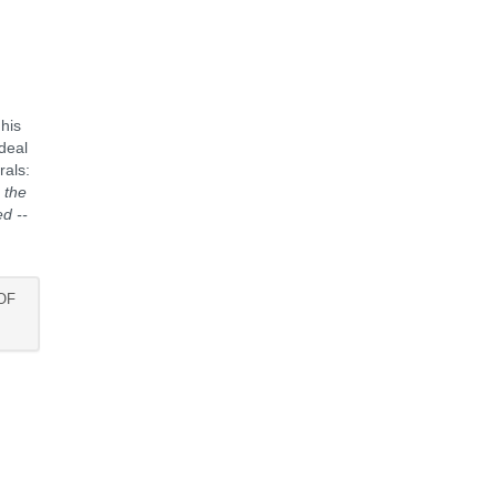
 his
 deal
rals:
s the
ed --
OF