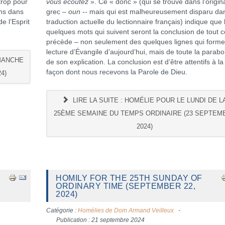
trop pour
vous écoutez
». Ce « donc » (qui se trouve dans l’origin
ens dans
grec –
oun --
mais qui est malheureusement disparu dan
e l’Esprit
traduction actuelle du lectionnaire français) indique que 
quelques mots qui suivent seront la conclusion de tout c
précède – non seulement des quelques lignes qui forme
lecture d’Évangile d’aujourd’hui, mais de toute la parabo
IMANCHE
de son explication. La conclusion est d’être attentifs à la
façon dont nous recevons la Parole de Dieu.
4)
LIRE LA SUITE : HOMÉLIE POUR LE LUNDI DE L
25ÈME SEMAINE DU TEMPS ORDINAIRE (23 SEPTEM
2024)
HOMILY FOR THE 25TH SUNDAY OF
ORDINARY TIME (SEPTEMBER 22,
2024)
Catégorie :
Homélies de Dom Armand Veilleux
Publication : 21 septembre 2024