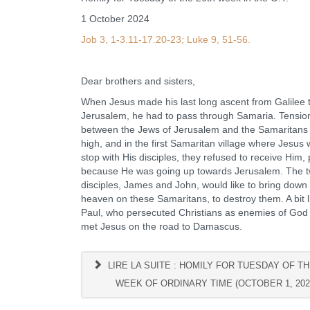
1 October 2024
Job 3, 1-3.11-17.20-23; Luke 9, 51-56.
Dear brothers and sisters,
When Jesus made his last long ascent from Galilee 
Jerusalem, he had to pass through Samaria. Tensio
between the Jews of Jerusalem and the Samaritans
high, and in the first Samaritan village where Jesus
stop with His disciples, they refused to receive Him, 
because He was going up towards Jerusalem. The 
disciples, James and John, would like to bring down 
heaven on these Samaritans, to destroy them. A bit l
Paul, who persecuted Christians as enemies of God 
met Jesus on the road to Damascus.
LIRE LA SUITE : HOMILY FOR TUESDAY OF TH
WEEK OF ORDINARY TIME (OCTOBER 1, 202