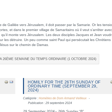
e Galilée vers Jérusalem, il doit passer par la Samarie. Or les tensi
ortes, et dans le premier village de Samaritains où il veut s’arrêter ave
ce qu’il monte vers Jérusalem. Les deux disciples Jacques et Jean voudr
our les détruire. Un peu comme saint Paul qui persécutait les Chrétiens
Jésus sur le chemin de Damas.
LA 26ÈME SEMAINE DU TEMPS ORDINAIRE (1 OCTOBRE 2024)
HOMILY FOR THE 26TH SUNDAY OF
ORDINARY TIME (SEPTEMBER 29,
2024)
Catégorie :
Homélies de Dom Armand Veilleux
Publication : 29 septembre 2024
29 September 2024-- 26th Sunday “B”