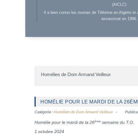
(AICLC)
Il a bien connu les moines de Tibhirine en Algérie et 
assassinat en 1996.
Homélies de Dom Armand Veilleux
HOMÉLIE POUR LE MARDI DE LA 26ÈM
Catégorie :
Homélies de Dom Armand Veilleux
Publica
ème
Homélie pour le mardi de la 26
semaine du T.O.
1 octobre 2024