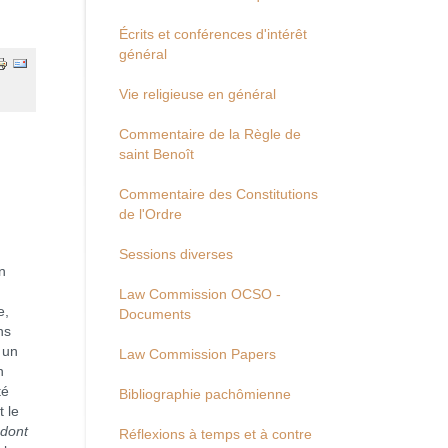
Écrits et conférences d'intérêt
général
Vie religieuse en général
Commentaire de la Règle de
saint Benoît
Commentaire des Constitutions
de l'Ordre
Sessions diverses
n
Law Commission OCSO -
e,
Documents
ns
 un
Law Commission Papers
n
té
Bibliographie pachômienne
t le
 dont
Réflexions à temps et à contre