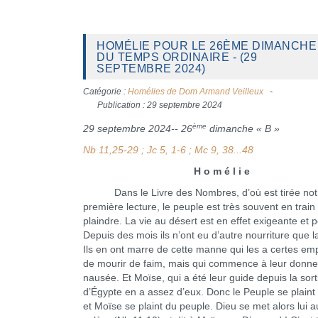
HOMÉLIE POUR LE 26ÈME DIMANCHE
DU TEMPS ORDINAIRE - (29
SEPTEMBRE 2024)
Catégorie :
Homélies de Dom Armand Veilleux
Publication : 29 septembre 2024
ème
29 septembre 2024-- 26
dimanche « B »
Nb 11,25-29 ; Jc 5, 1-6 ; Mc 9, 38...48
H o m é l i e
Dans le Livre des Nombres, d’où est tirée not
première lecture, le peuple est très souvent en train
plaindre. La vie au désert est en effet exigeante et p
Depuis des mois ils n’ont eu d’autre nourriture que 
Ils en ont marre de cette manne qui les a certes e
de mourir de faim, mais qui commence à leur donne
nausée. Et Moïse, qui a été leur guide depuis la sort
d’Égypte en a assez d’eux. Donc le Peuple se plaint
et Moïse se plaint du peuple. Dieu se met alors lui a