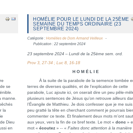
HOMÉLIE POUR LE LUNDI DE LA 25ÈME
SEMAINE DU TEMPS ORDINAIRE (23
SEPTEMBRE 2024)
Catégorie :
Homélies de Dom Armand Veilleux
Publication : 22 septembre 2024
23 septembre 2024 – Lundi de la 25ème sem. ord.
Prov 3, 27-34 ; Luc 8, 16-18
H O M É L I E
re
À la suite de la parabole de la semence tombée e
 de se
terres de diverses qualités, et de l’explication de cette
énible.
parabole, Luc ajoute ici, on oserait dire un peu pêle-mêl
la manne.
plusieurs sentences de Jésus qu’on retrouve ailleurs da
mpêchés
l’Évangile de Matthieu. Je dois confesser que je me suis
r la
peu gratté la tête en cherchant comment je pourrais bie
ie
commenter ce texte. Et finalement deux mots m’ont sau
 de Dieu
aux yeux, vers la fin de ce bref texte. Le mot «
donc
» e
ussi en
mot «
écoutez
» -- «
Faites donc attention à la manière