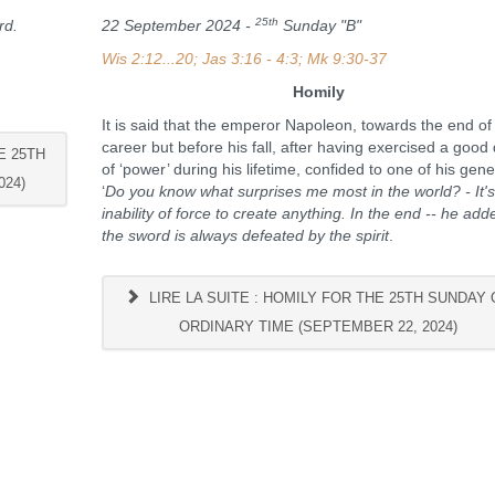
25th
rd.
22 September 2024 -
Sunday "B"
Wis 2:12...20; Jas 3:16 - 4:3; Mk 9:30-37
Homily
It is said that the emperor Napoleon, towards the end of
career but before his fall, after having exercised a good
E 25TH
of ‘power’ during his lifetime, confided to one of his gene
024)
‘
Do you know what surprises me most in the world?
- It'
inability of force to create anything.
In the end -- he add
the sword is always defeated by the spirit
.
LIRE LA SUITE : HOMILY FOR THE 25TH SUNDAY 
ORDINARY TIME (SEPTEMBER 22, 2024)