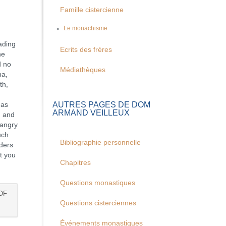
Famille cistercienne
Le monachisme
ading
Ecrits des frères
he
d no
Médiathèques
na,
th,
AUTRES PAGES DE DOM
has
ARMAND VEILLEUX
d and
 angry
uch
Bibliographie personnelle
lders
it you
Chapitres
Questions monastiques
OF
Questions cisterciennes
Événements monastiques