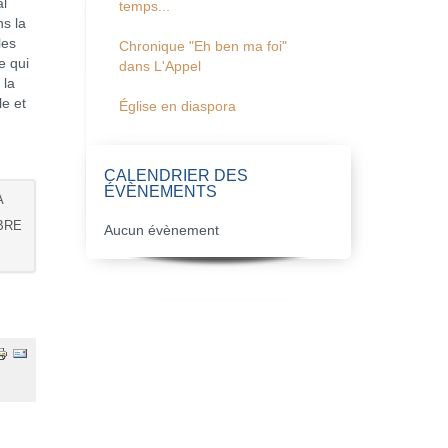
al
temps...
s la
les
Chronique "Eh ben ma foi"
e qui
dans L'Appel
 la
le et
Église en diaspora
CALENDRIER DES
ÉVÈNEMENTS
A
BRE
Aucun évènement