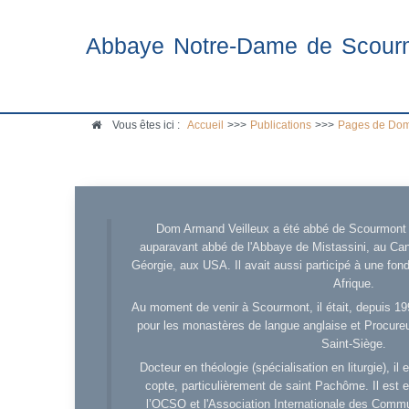
Abbaye Notre-Dame de Scour
Vous êtes ici :
Accueil
>>>
Publications
>>>
Pages de Dom
Dom Armand Veilleux a été abbé de Scourmont d
auparavant abbé de l'Abbaye de Mistassini, au Cana
Géorgie, aux USA. Il avait aussi participé à une fo
Afrique.
Au moment de venir à Scourmont, il était, depuis 19
pour les monastères de langue anglaise et Procureu
Saint-Siège.
Docteur en théologie (spécialisation en liturgie), i
copte, particulièrement de saint Pachôme. Il est en
l’OCSO et l'Association Internationale des Comm