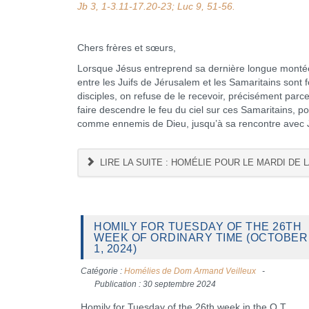
Jb 3, 1-3.11-17.20-23; Luc 9, 51-56.
Chers frères et sœurs,
Lorsque Jésus entreprend sa dernière longue montée d
entre les Juifs de Jérusalem et les Samaritains sont f
disciples, on refuse de le recevoir, précisément par
faire descendre le feu du ciel sur ces Samaritains, p
comme ennemis de Dieu, jusqu’à sa rencontre avec 
LIRE LA SUITE : HOMÉLIE POUR LE MARDI DE 
HOMILY FOR TUESDAY OF THE 26TH
WEEK OF ORDINARY TIME (OCTOBER
1, 2024)
Catégorie :
Homélies de Dom Armand Veilleux
Publication : 30 septembre 2024
Homily for Tuesday of the 26th week in the O.T.