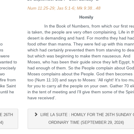
Num 11:25-29; Jas 5:1-6; Mk 9:38...48
Homily
In the Book of Numbers, from which our first re
is taken, the people are very often complaining. Life in t
desert is demanding and hard. For months they had ha
to
food other than manna. They were fed up with this man
ns
which had certainly prevented them from starving to dea
 were
but which was beginning to make them nauseous. And
 wanted to
Moses, who has been their guide since they left Egypt, 
precisely
had enough of them. So the People complain about Go
two
Moses complains about the People. God then becomes
fire from
too (Num 11:10) and says to Moses: ‘All right! It's too m
ike Saint
for you to carry all the people on your own. Gather 70 e
until he
in the tent of meeting and I'll give them some of the Spir
have received’.
E 26TH
LIRE LA SUITE : HOMILY FOR THE 26TH SUNDAY 
4)
ORDINARY TIME (SEPTEMBER 29, 2024)