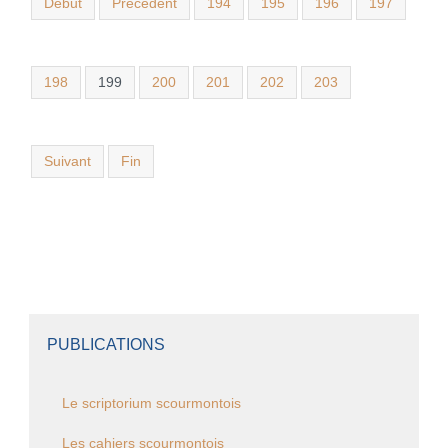
Début
Précédent
194
195
196
197
198
199
200
201
202
203
Suivant
Fin
PUBLICATIONS
Le scriptorium scourmontois
Les cahiers scourmontois