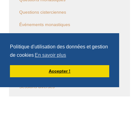
Questions cisterciennes
Événements monastiques
Écrits et conférences d'intérêt général
Politique d'utilisation des données et gestion
Vie religieuse en général
de cookies
En savoir plus
Commentaire de la Règle de saint Benoît
Accepter !
Commentaire des Constitutions de l'Ordre
Sessions diverses
Law Commission OCSO - Documents
Law Commission Papers
Bibliographie pachômienne
Réflexions à temps et à contre temps...