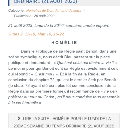
ORDINAIRE (21 AOÛT 2023)
Catégorie :
Homélies de Dom Armand Veilleux
Publication : 20 août 2023
ème
21 août 2023, lundi de la 20
semaine, année impaire
Juges 2, 11-19; Matt 19, 16-22
H O M É L I E
Dans le Prologue de sa Règle saint Benoît, dans une
scène symbolique, nous décrit Dieu passant sur la place
publique et demandant : «
Quel est celui qui désire la vie ?
»
Le moine pour qui Benoît écrit sa Règle est évidemment celui
qui répond : «
C`est moi !
». Et à la fin de la Règle, en
conclusion du chapitre 72, qui est le dernier écrit par Benoît
(le chap. 73 ayant été écrit plus tôt comme conclusion de la
Règle dans sa première forme), il recommande de «
ne rien
préférer du tout au Christ ; qu’il nous conduise tous ensemble
à la vie éternelle
»
LIRE LA SUITE : HOMÉLIE POUR LE LUNDI DE LA
20ÈME SEMAINE DU TEMPS ORDINAIRE (21 AOÛT 2023)