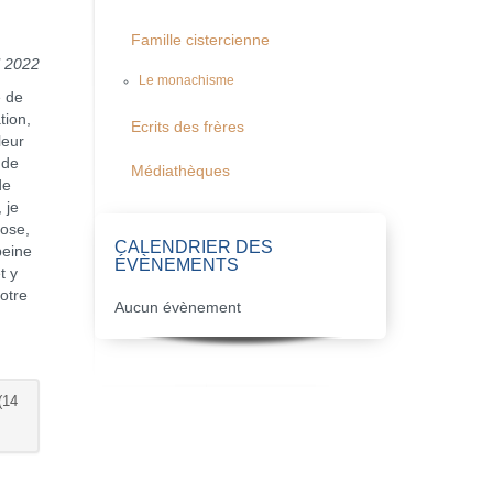
Famille cistercienne
l 2022
Le monachisme
e de
tion,
Ecrits des frères
leur
 de
Médiathèques
de
 je
hose,
CALENDRIER DES
peine
ÉVÈNEMENTS
t y
otre
Aucun évènement
(14