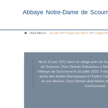
Abbaye Notre-Dame de Scour
Vous êtes ici :
Accueil
>>>
Pages des frères
>>>
Pages de
Né le 12 juin 1971 dans un village près de Gu
de Soissons, Dom Damien Debaisieux a fait 
l’Abbaye de Scourmont le 10 juillet 2010. Il é
après des études théologiques à l’Institut C
de son élection, Dom Damien était Maître de
Communauté.