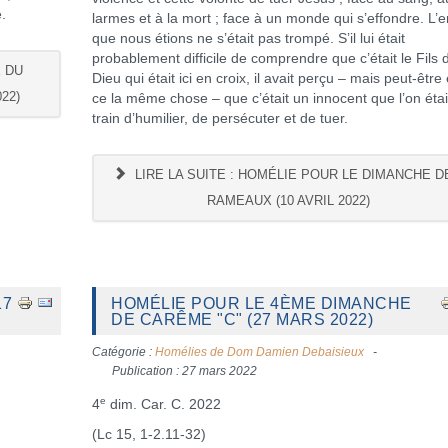
.
larmes et à la mort ; face à un monde qui s’effondre. L’e
que nous étions ne s’était pas trompé. S’il lui était
probablement difficile de comprendre que c’était le Fils 
E DU
Dieu qui était ici en croix, il avait perçu – mais peut-être 
22)
ce la même chose – que c’était un innocent que l’on étai
train d’humilier, de persécuter et de tuer.
LIRE LA SUITE : HOMÉLIE POUR LE DIMANCHE D
RAMEAUX (10 AVRIL 2022)
17
HOMÉLIE POUR LE 4ÈME DIMANCHE
DE CARÊME "C" (27 MARS 2022)
Catégorie :
Homélies de Dom Damien Debaisieux
Publication : 27 mars 2022
e
4
dim. Car. C. 2022
(Lc 15, 1-2.11-32)