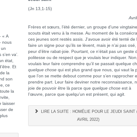
(Jn 13,1-15)
Avri
Frères et sœurs, l’été dernier, un groupe d’une vingtain
scouts était venu à la messe. Au moment de la consécra
- « A
ces jeunes sont restés assis. J’avoue avoir été tenté de 
- nous
faire un signe pour qu’ils se lèvent, mais je n’ai pas osé,
 un
peur d’être rabat-joie. Pourtant, ce n’était pas un geste 
s s’en va’.
politesse ou de respect que je voulais leur indiquer. Non,
n état,
voulais leur faire comprendre qu’il se passait quelque c
’être. Et
quelque chose
qui est plus grand que nous, qui vaut la 
de la
que l’on se mette debout comme pour s’en rapprocher e
and son
prendre part. Leur faire deviner notre reconnaissance, n
ge, ce
joie de pouvoir être là parce que
quelque chose
est à
toute la
l’œuvre, parce que quelqu’un est présent, qui agit.
nvite,
 laisser
sser de
LIRE LA SUITE : HOMÉLIE POUR LE JEUDI SAINT 
plus
AVRIL 2022)