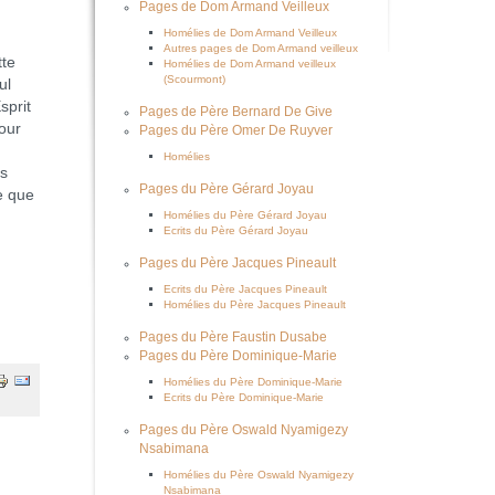
Pages de Dom Armand Veilleux
Homélies de Dom Armand Veilleux
Autres pages de Dom Armand veilleux
tte
Homélies de Dom Armand veilleux
(Scourmont)
ul
sprit
Pages de Père Bernard De Give
pour
Pages du Père Omer De Ruyver
Homélies
és
Pages du Père Gérard Joyau
e que
Homélies du Père Gérard Joyau
Ecrits du Père Gérard Joyau
Pages du Père Jacques Pineault
Ecrits du Père Jacques Pineault
Homélies du Père Jacques Pineault
Pages du Père Faustin Dusabe
Pages du Père Dominique-Marie
Homélies du Père Dominique-Marie
Ecrits du Père Dominique-Marie
Pages du Père Oswald Nyamigezy
Nsabimana
Homélies du Père Oswald Nyamigezy
Nsabimana