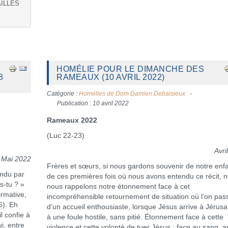
AILLES
HOMÉLIE POUR LE DIMANCHE DES
8
RAMEAUX (10 AVRIL 2022)
Catégorie :
Homélies de Dom Damien Debaisieux
Publication : 10 avril 2022
Rameaux 2022
(Luc 22-23)
Avri
Mai 2022
Frères et sœurs, si nous gardons souvenir de notre enf
endu par
de ces premières fois où nous avons entendu ce récit, 
s-tu ? »
nous rappelons notre étonnement face à cet
irmative,
incompréhensible retournement de situation où l’on pas
6). Eh
d’un accueil enthousiaste, lorsque Jésus arrive à Jérus
l confie à
à une foule hostile, sans pitié. Étonnement face à cette
ui, entre
violence et cette volonté de tuer Jésus ; face au sang, a