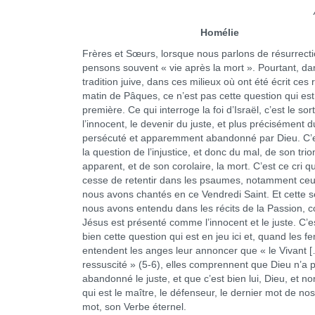
Homélie
Frères et Sœurs, lorsque nous parlons de résurrect
pensons souvent « vie après la mort ». Pourtant, da
tradition juive, dans ces milieux où ont été écrit ces 
matin de Pâques, ce n’est pas cette question qui est
première. Ce qui interroge la foi d’Israël, c’est le sor
l’innocent, le devenir du juste, et plus précisément d
persécuté et apparemment abandonné par Dieu. C’e
la question de l’injustice, et donc du mal, de son tr
apparent, et de son corolaire, la mort. C’est ce cri q
cesse de retentir dans les psaumes, notamment ce
nous avons chantés en ce Vendredi Saint. Et cette 
nous avons entendu dans les récits de la Passion, 
Jésus est présenté comme l’innocent et le juste. C’e
bien cette question qui est en jeu ici et, quand les 
entendent les anges leur annoncer que « le Vivant [
ressuscité » (5-6), elles comprennent que Dieu n’a 
abandonné le juste, et que c’est bien lui, Dieu, et no
qui est le maître, le défenseur, le dernier mot de nos
mot, son Verbe éternel.