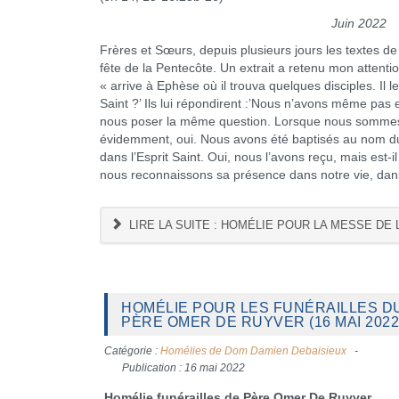
Juin 2022
Frères et Sœurs, depuis plusieurs jours les textes de l
fête de la Pentecôte. Un extrait a retenu mon attent
« arrive à Ephèse où il trouva quelques disciples. Il
Saint ?’ Ils lui répondirent :’Nous n’avons même pas ent
nous poser la même question. Lorsque nous sommes d
évidemment, oui. Nous avons été baptisés au nom du P
dans l’Esprit Saint. Oui, nous l’avons reçu, mais est
nous reconnaissons sa présence dans notre vie, da
LIRE LA SUITE : HOMÉLIE POUR LA MESSE DE L
HOMÉLIE POUR LES FUNÉRAILLES D
PÈRE OMER DE RUYVER (16 MAI 2022
Catégorie :
Homélies de Dom Damien Debaisieux
Publication : 16 mai 2022
Homélie funérailles de Père Omer De Ruyver