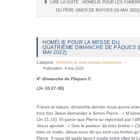
LIRE LA SUITE : HOMÉLIE POUR LES FUNÉR
DU PÈRE OMER DE RUYVER (16 MAI 2022)
HOMÉLIE POUR LA MESSE DU
QUATRIÈME DIMANCHE DE PÂQUES (
MAI 2022)
Catégorie :
Homélies de Dom Damien Debaisieux
Publication : 8 mai 2022
e
4
dimanche de Pâques C
(Jn 10,27-30)
Frères et sœurs, dimanche dernier nous avons ent
trois fois Jésus demander à Simon Pierre : « M’aime
(Jn 21,15). Et parce que Pierre lui répondait par l’aff
Jésus ajoutait : « Sois le pasteur de mes brebis » (1
bien ce matin, Jésus nous dit qui sont ces brebis qu’i
Pierre. Il nous dit quels liens il existe entre elles et L