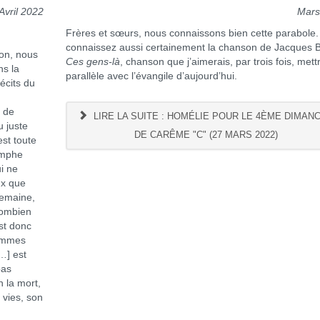
Avril 2022
Mars
Frères et sœurs, nous connaissons bien cette parabole
connaissez aussi certainement la chanson de Jacques B
ion, nous
Ces gens-là
, chanson que j’aimerais, par trois fois, mett
ns la
parallèle avec l’évangile d’aujourd’hui.
récits du
t de
LIRE LA SUITE : HOMÉLIE POUR LE 4ÈME DIMAN
u juste
DE CARÊME "C" (27 MARS 2022)
st toute
iomphe
ui ne
ux que
semaine,
combien
st donc
femmes
…] est
pas
n la mort,
 vies, son