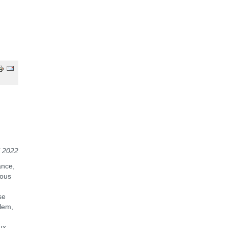
l 2022
ance,
nous
se
alem,
ux