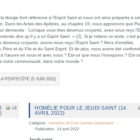
a liturgie font référence à l’Esprit Saint et nous ont ainsi préparés à ce
ion. Dans les Actes des Apôtres, au chapitre 19, nous apprenons que Pa
 leur demanda : ‘Lorsque vous êtes devenus croyants, avez-vous reçu l’E
endu dire qu’il y a un Esprit Saint. » (2). Si je retiens ce texte, c’est 
evenus croyants, avons-nous reçu l’Esprit Saint ? Alors d’emblée,
ère et du Fils et du Saint Esprit. Et de plus, nous avons été confirm
-il à l’œuvre en nous et avec nous ? Est-ce que nous l’invoquons ? Est-c
ns notre communauté, dans notre monde ?
A PENTECÔTE (5 JUIN 2022)
U
HOMÉLIE POUR LE JEUDI SAINT (14
)
AVRIL 2022)
Catégorie :
Homélies de Dom Damien Debaisieux
Publication : 14 avril 2022
Jeudi saint