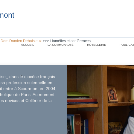
mont
 Dom Damien Debaisieux
>>>
Homélies et conférences
ACCUEIL
LA COMMUNAUTÉ
HÔTELLERIE
PUBLICA
.
ise,, dans le diocèse français
sa profession solennelle en
tait entré à Scourmont en 2004,
atholique de Paris. Au moment
s novices et Cellérier de la