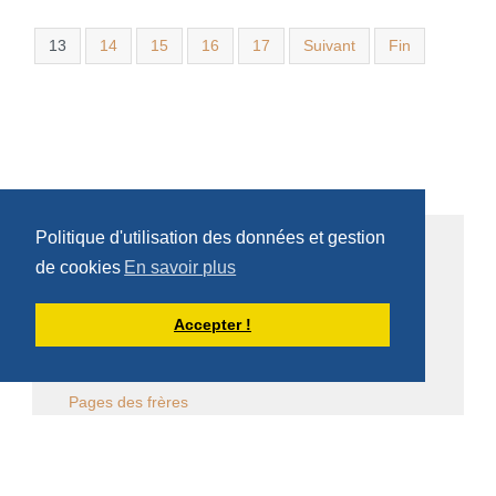
13
14
15
16
17
Suivant
Fin
Politique d'utilisation des données et gestion
PUBLICATIONS
de cookies
En savoir plus
Le scriptorium scourmontois
Accepter !
Les cahiers scourmontois
Pages des frères
Pages de Dom Damien Debaisieux
Homélies et conférences