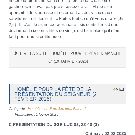
noces duraient une semaine. La fête a donc failli être
gâchée. On n’avait pas prévu assez de vin. Marie s’en
aperçoit. Elle s’adresse directement à Jésus ; puis aux
serviteurs ; elle leur dit : « Faites tout ce qu’il vous dira » (Jn
2,5). Et c’est le signe extraordinaire : six cents litres d’eau
deviennent six cents litres de vin ; c’est bien plus qu’il n’en
faut pour une si petite noce.
LIRE LA SUITE : HOMÉLIE POUR LE 2ÈME DIMANCHE
"C" (19 JANVIER 2025)
HOMÉLIE POUR LA FÊTE DE LA
PRÉSENTATION DU SEIGNEUR (2
FÉVRIER 2025)
Catégorie :
Homélies du Père Jacques Pineault
Publication : 1 février 2025
C PRÉSENTATION DU SGR LUC 02, 22-40 (3)
Chimay : 02.02.2025