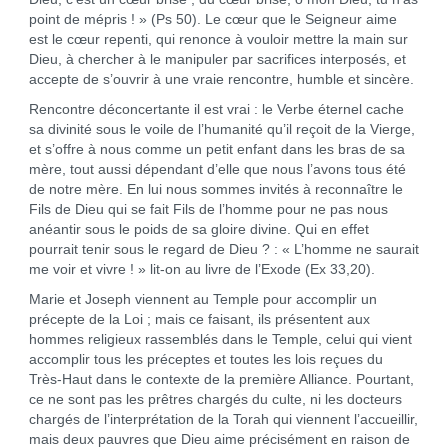
point de mépris ! » (Ps 50). Le cœur que le Seigneur aime
est le cœur repenti, qui renonce à vouloir mettre la main sur
Dieu, à chercher à le manipuler par sacrifices interposés, et
accepte de s’ouvrir à une vraie rencontre, humble et sincère.
Rencontre déconcertante il est vrai : le Verbe éternel cache
sa divinité sous le voile de l’humanité qu’il reçoit de la Vierge,
et s’offre à nous comme un petit enfant dans les bras de sa
mère, tout aussi dépendant d’elle que nous l’avons tous été
de notre mère. En lui nous sommes invités à reconnaître le
Fils de Dieu qui se fait Fils de l’homme pour ne pas nous
anéantir sous le poids de sa gloire divine. Qui en effet
pourrait tenir sous le regard de Dieu ? : « L’homme ne saurait
me voir et vivre ! » lit-on au livre de l’Exode (Ex 33,20).
Marie et Joseph viennent au Temple pour accomplir un
précepte de la Loi ; mais ce faisant, ils présentent aux
hommes religieux rassemblés dans le Temple, celui qui vient
accomplir tous les préceptes et toutes les lois reçues du
Très-Haut dans le contexte de la première Alliance. Pourtant,
ce ne sont pas les prêtres chargés du culte, ni les docteurs
chargés de l’interprétation de la Torah qui viennent l’accueillir,
mais deux pauvres que Dieu aime précisément en raison de