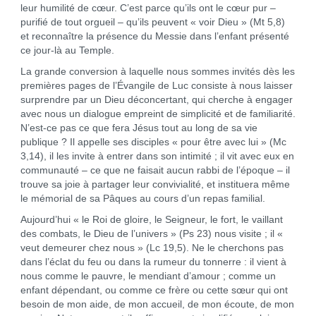
leur humilité de cœur. C’est parce qu’ils ont le cœur pur –
purifié de tout orgueil – qu’ils peuvent « voir Dieu » (Mt 5,8)
et reconnaître la présence du Messie dans l’enfant présenté
ce jour-là au Temple.
La grande conversion à laquelle nous sommes invités dès les
premières pages de l’Évangile de Luc consiste à nous laisser
surprendre par un Dieu déconcertant, qui cherche à engager
avec nous un dialogue empreint de simplicité et de familiarité.
N’est-ce pas ce que fera Jésus tout au long de sa vie
publique ? Il appelle ses disciples « pour être avec lui » (Mc
3,14), il les invite à entrer dans son intimité ; il vit avec eux en
communauté – ce que ne faisait aucun rabbi de l’époque – il
trouve sa joie à partager leur convivialité, et instituera même
le mémorial de sa Pâques au cours d’un repas familial.
Aujourd’hui « le Roi de gloire, le Seigneur, le fort, le vaillant
des combats, le Dieu de l’univers » (Ps 23) nous visite ; il «
veut demeurer chez nous » (Lc 19,5). Ne le cherchons pas
dans l’éclat du feu ou dans la rumeur du tonnerre : il vient à
nous comme le pauvre, le mendiant d’amour ; comme un
enfant dépendant, ou comme ce frère ou cette sœur qui ont
besoin de mon aide, de mon accueil, de mon écoute, de mon