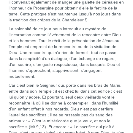
il convenait également de manger une galette de céréales en
l’honneur de Proserpine pour obtenir d’elle la fertilité de la
terre. Cette pratique s’est maintenue jusqu’à nos jours dans
la tradition des crêpes de la Chandeleur !)
La solennité de ce jour nous introduit au mystère de
l’incarnation comme l’événement de la rencontre entre Dieu
et les hommes. Tout le récit de la présentation de Jésus au
Temple est empreint de la rencontre ou de la visitation de
Dieu. Une rencontre qui n’a rien de formel : tout se passe
dans la simplicité d’un dialogue, d’un échange de regard,
d’un sourire, d’un geste respectueux, dans lesquels Dieu et
l’homme s’approchent, s’apprivoisent, s’engagent
mutuellement.
Car c’est bien le Seigneur qui, porté dans les bras de Marie,
entre dans son Temple : il est chez lui dans cet édifice ; c’est
lui qu’on y adore. Et pourtant, seul deux vieillards vont le
reconnaître là où il se donne à contempler : dans l’humilité
d’un enfant offert à nos regards. Dieu n’est pas derrière
l’autel des sacrifices ; il ne se rassasie pas du sang des
animaux : « C’est la miséricorde que je veux, et non le
sacrifice » (Mt 9,13). Et encore : « Le sacrifice qui plaît à
Dieu, c’est un cœur brisé ; du cœur brisé, ô mon Dieu, tu n’as