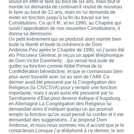
voulut en effet le faire au bout de six ans, mais tout le
monde lui demanda de continuer.Il voulut de nouveau
le faire au bout de 12 ans, mais on lui demanda de
rester en fonction jusqu’à la fin du travail sur les
Constitutions. Ce qu’il fit ; et en 1990, au Chapitre qui
suivit l’approbation de nos nouvelles Constitutions, il
donna sa démission.
Un petit événement qui se produisit alors montre bien
toute la liberté et toute la cohérence de Dom
Ambrose.Peu après le Chapitre de 1990, où j’avais été
élu Procureur Général, je reçus un appel téléphonique
de Dom Victor
Dammertz
, , qui venait tout juste de
quitter sa fonction comme Abbé Primat de la
Confédération bénédictine, et que je connaissais bien
pour avoir travaillé avec lui au sein de l’AIM. Ce
dernier avait été pressenti par la Congrégation des
Religieux (la CIVCSVA) pour y remplir une fonction
importante, mais il avait aussi été pressenti par la
Secrétairerie d’État pour devenir évêque d’
Augsburg
,
en Allemagne.La Congrégation des Religieux lui
demandait alors d’indiquer quelqu’un qui pourrait
remplir la fonction qu’on avait pensé lui confier et il me
demandait des suggestions. J’ai proposé Dom
Ambrose, et nous nous sommes mis d’accord que je le
contacterais.Lorsque j’ai téléphoné à ce dernier, le soir