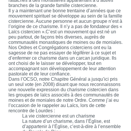
rattachés à des monastères appartenant à d’autres
branches de la grande famille cistercienne.
Il y a maintenant une bonne trentaine d’années que ce
mouvement spirituel se développe au sein de la famille
cistercienne. Aucune personne et aucun groupe n’est à
l’origine de ce charisme. Il n’y a pas de fondateur des «
Laïcs cistercien ».C’est un mouvement qui est né un
peu partout, de façons très diverses, auprès de
communautés monastiques de moines ou de moniales.
Nos Ordres et Congrégations cisterciens ont eu la
sagesse de ne pas essayer de légiférer à ce sujet et
d’enfermer ce charisme dans un carcan juridique. Ils
ont choisi de le laisser se développer, tout en
accompagnant son développement de leur attention
pastorale et de leur confiance.
Dans l’OCSO, notre Chapitre Général a jusqu’ici pris
un seul vote (en 2008) disant que nous reconnaissons
une nouvelle expression du charisme cistercien dans
les groupes de laïcs associés à des communautés de
moines et de moniales de notre Ordre. Comme j’ai eu
l’occasion de le rappeler au Laïcs, lors de cette
rencontre de Lourdes :
La vie cistercienne est un charisme
La nature d’un charisme, dans l’Église, est
d’appartenir à l’Église, c’est-à-dire à l’ensemble