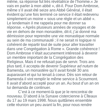
même, sa réponse fut très révélatrice de l’homme.« Je
vais en parler à mon abbé », dit-il. Pour Dom Ambrose,
même s’il avait été seize ans Abbé Général, il était
évident qu’une fois terminé ce service il était redevenu
simplement un moine « sous une règle et un abbé ».
Le lendemain il me rappela pour me donner sa
réponse. « Après plusieurs années de voyages et de
vie en dehors de mon monastère, dit-il, j’ai donné ma
démission pour reprendre une vie monastique normale
au sein de ma communauté ; il ne serait ni logique ni
cohérent de repartir tout de suite pour aller travailler
dans une Congrégation à Rome ». Grande cohérence !
Dom Ambrose n’était aucunement intéressé à devenir
un membre important de la Congrégation des
Religieux. Mais il ne refusait pas de servir. Trois ans
plus tard, il accepta de devenir Supérieur
ad nutum
de
Bamenda, un monastère qu’il avait fondé 30 ans
auparavant et qui lui tenait à coeur. Dès son retour de
Bamenda il vint remplir le même service à Scourmont.
Il avait d’abord accepté pour un an. Au bout d’un an on
lui demanda de continuer.
C’est à ce moment-là que je le rencontrai de
nouveau. D’abord à la
Synaxe
cistercienne à Cîteaux
du 17 au 19 mars 1998. Nous quittâmes ensemble
cette réunion un peu avant la fin, pour nous rendre