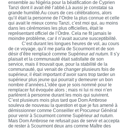
ensemble au Nigéria pour la béatification de Cyprien
Tanzi
dont il avait été l’abbé.Là aussi je constatai sa
grande humilité.Au cours de ces célébrations, alors
qu’il était la personne de l’Ordre la plus connue et celle
qui avait le mieux connu
Tanzi
, c’est moi qui, au moins
dans les cérémonies les plus officielles, était le
représentant officiel de l’Ordre. Cela ne fit jamais le
moindre problème, car il n’avait aucune susceptibilité.
C’est durant les longues heures de vol, au cours
de ce voyage, qu’il me parla de Scourmont et de son
désir d’être remplacé comme Supérieur
ad nutum
. Il s’y
plaisait et la communauté était satisfaite de son
service, mais il trouvait que, pour la stabilité de la
communauté, qui venait de changer plusieurs fois de
supérieur, il était important d’avoir sans trop tarder un
supérieur plus jeune qui pourrait y demeurer un bon
nombre d’années.L’idée que je sois nommé pour le
remplacer fut évoquée alors ; mais ni lui ni moi n’en
parlèrent à personne durant les mois qui suivirent.
C’est plusieurs mois plus tard que Dom Ambrose
souleva de nouveau la question et que je fus amené à
démissionner comme Conseiller et Procureur Général
pour venir à Scourmont comme Supérieur
ad nutum
.
Mais Dom Ambrose ne refusait pas de servir et accepta
de rester à Scourmont deux ans comme Maître des