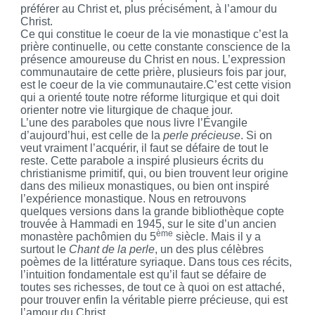
préférer au Christ et, plus précisément, à l’amour du
Christ.
Ce qui constitue le coeur de la vie monastique c’est la
prière continuelle, ou cette constante conscience de la
présence amoureuse du Christ en nous. L’expression
communautaire de cette prière, plusieurs fois par jour,
est le coeur de la vie communautaire.C’est cette vision
qui a orienté toute notre réforme liturgique et qui doit
orienter notre vie liturgique de chaque jour.
L’une des paraboles que nous livre l’Évangile
d’aujourd’hui, est celle de la
perle précieuse
. Si on
veut vraiment l’acquérir, il faut se défaire de tout le
reste. Cette parabole a inspiré plusieurs écrits du
christianisme primitif, qui, ou bien trouvent leur origine
dans des milieux monastiques, ou bien ont inspiré
l’expérience monastique. Nous en retrouvons
quelques versions dans la grande bibliothèque copte
trouvée à
Hammadi
en 1945, sur le site d’un ancien
ème
monastère pachômien du 5
siècle. Mais il y a
surtout le
Chant de la perle
, un des plus célèbres
poèmes de la littérature syriaque. Dans tous ces récits,
l’intuition fondamentale est qu’il faut se défaire de
toutes ses richesses, de tout ce à quoi on est attaché,
pour trouver enfin la véritable pierre précieuse, qui est
l’amour du Christ.