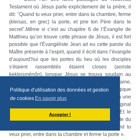
Testament où Jésus parle explicitement de la prière, il
dit: "Quand tu veux prier, entre dans ta chambre, ferme
(
kleisas
, en grec) la porte, et prie ton Père dans le
secret".Même si c’est au chapitre 6 de l’Évangile de
Matthieu qu’on trouve cette phrase de Jésus, il est fort
possible que l'Évangéliste Jean ait eu cette parole du
Maître présente à l'esprit, quand il écrit dans l’évangile
d’aujourd’hui que les portes du lieu où les disciples
s'étaient rassemblés étaient closes (aoriste
kekleisménôn
), lorsque Jésus se trouva soudain au
milieu d’eux, le soir du premier jour de la semaine,
c’est-à-dire le soir de Pâques.La traduction liturgique
Politique d'utilisation des données et gestion
dit que les portes étaient « verrouillées ». C’est là une
de cookies
En savoir plus
interprétation plutôt qu’une traduction. Le texte original
dit simplement que les portes étaient fermées. Et le
Accepter !
verbe grec employé est le même que dans le texte du
Sermon sur la Montagne où Jésus dit : « Quand tu
veux prier, entre dans ta chambre et
ferme
la porte ».