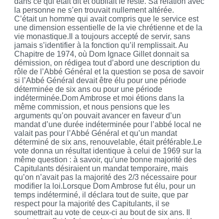
dans ce qui était dit et oubliait le reste. Sa relation avec
la personne ne s’en trouvait nullement altérée.
C’était un homme qui avait compris que le service est
une dimension essentielle de la vie chrétienne et de la
vie monastique.Il a toujours accepté de servir, sans
jamais s’identifier à la fonction qu’il remplissait. Au
Chapitre de 1974, où Dom Ignace Gillet donnait sa
démission, on rédigea tout d’abord une description du
rôle de l’Abbé Général et la question se posa de savoir
si l’Abbé Général devait être élu pour une période
déterminée de six ans ou pour une période
indéterminée.Dom Ambrose et moi étions dans la
même commission, et nous pensions que les
arguments qu’on pouvait
avancer
en faveur d’un
mandat d’une durée indéterminée pour l’abbé local ne
valait pas pour l’Abbé Général et qu’un mandat
déterminé de six ans, renouvelable, était préférable.Le
vote donna un résultat identique à celui de 1969 sur la
même question : à savoir, qu’une bonne majorité des
Capitulants désiraient un mandat temporaire, mais
qu’on n’avait pas la majorité des 2/3 nécessaire pour
modifier la loi.Lorsque Dom Ambrose fut élu, pour un
temps indéterminé, il déclara tout de suite, que par
respect pour la majorité des Capitulants, il se
soumettrait au vote de ceux-ci au bout de six ans. Il