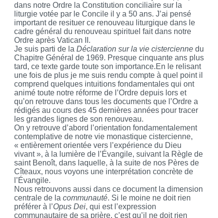
dans notre Ordre la Constitution conciliaire sur la
liturgie votée par le Concile il y a 50 ans. J’ai pensé
important de resituer ce renouveau liturgique dans le
cadre général du renouveau spirituel fait dans notre
Ordre après Vatican II.
Je suis parti de la
Déclaration sur la vie cistercienne
du
Chapitre Général de 1969. Presque cinquante ans plus
tard, ce texte garde toute son importance.En le relisant
une fois de plus je me suis rendu compte à quel point il
comprend quelques intuitions fondamentales qui ont
animé toute notre réforme de l’Ordre depuis lors et
qu’on retrouve dans tous les documents que l’Ordre a
rédigés au cours des 45 dernières années pour tracer
les grandes lignes de son renouveau.
On y retrouve d’abord l’orientation fondamentalement
contemplative de notre vie monastique cistercienne,
« entièrement orientée vers l’expérience du Dieu
vivant », à la lumière de l’Évangile, suivant la Règle de
saint Benoît, dans laquelle, à la suite de nos Pères de
Cîteaux, nous voyons une interprétation concrète de
l’Évangile.
Nous retrouvons aussi dans ce document la dimension
centrale de la
communauté
. Si le moine ne doit rien
préférer à l’
Opus Dei
, qui est l’expression
communautaire de sa prière, c’est qu’il ne doit rien